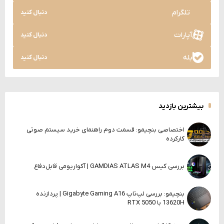
تلگرام
دنبال کنید
آپارات
دنبال کنید
بله
دنبال کنید
بیشترین بازدید
اختصاصی بنچیمو: قسمت دوم راهنمای خرید سیستم صوتی
کارکرده
بررسی کیس GAMDIAS ATLAS M4 | آکواریومی قابل‌دفاع
بنچیمو: بررسی لپ‌تاپ Gigabyte Gaming A16 | پردازنده
13620H با RTX 5050