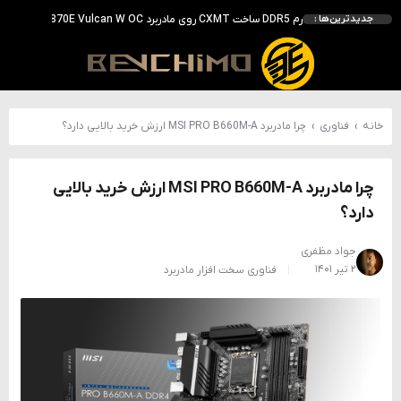
رم DDR5 ساخت CXMT روی مادربرد iGame X870E Vulcan W OC به سرعت 8800 MT/s رسید
جدیدترین‌ها :
بررسی ASUS ROG Astral RTX 5090 در برابر Astral LC؛ آیا کارت گرافیک خنک‌تر واقعاً سریع‌تر است؟
احتمال معرفی GeForce RTX 5070 SUPER با حافظه 18 گیگابایتی؛ ارتقای محسوس نسبت به مدل استاندارد
انویدیا DLSS 5 را با سه مدل هوش مصنوعی معرفی کرد؛ انتقادهای اولیه نتیجه داد
انویدیا پردازنده 88 هسته‌ای Vera را معرفی کرد؛ CPU اختصاصی برای نسل بعدی هوش مصنوعی
خانه
›
فناوری
›
چرا مادربرد MSI PRO B660M-A ارزش خرید بالایی دارد؟
چرا مادربرد MSI PRO B660M-A ارزش خرید بالایی
دارد؟
جواد مظفری
۲ تیر ۱۴۰۱
فناوری
سخت افزار
مادربرد