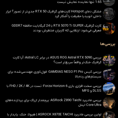
1.65 تنها نماینده نمایش نیست
مشکل دمای Hotspot کارت‌های گرافیک RTX 50 جدی‌تر از تصور؟ ابزار
داخلی انویدیا حقیقت را آشکار کرد
کارت گرافیک RTX 5070 Ti SUPER با 24 گیگابایت حافظه GDDR7
معرفی می‌شود؛ ارتقایی که کاربران منتظرش بودند
بررسی‌ها
بررسی ASUS ROG Astral RTX 5090 در برابر Astral LC؛ آیا کارت
گرافیک خنک‌تر واقعاً سریع‌تر است؟
بررسی کیس GAMDIAS NESO P1 Pro؛ فول‌تاوری مهندسی‌شده برای
سیستم‌های رده‌بالا
بررسی سخت افزاری بازی Forza Horizon 6؛ تست در FHD / 2K / 4K با
DLSS و MFG
بررسی مادربرد ASRock Z890 Taichi؛ پرچمدار ازراک برای پردازنده‌های
Core Ultra اینتل
اولین بررسی مادربرد ASROCK X870E TAICHI | هیولا، خنک، پایدار با