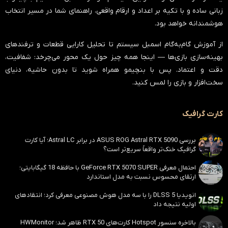
زبانی ساده و با تکیه بر اعداد و ارقام واقعی، راهنمای شما در مسیر انتخاب
هوشمندانه خواهد بود.
از آموزش گام‌به‌گام اسمبل سیستم تا تحلیل کارایی قطعات و ترفندهای
بهینه‌سازی بازی‌ها — اینجا همه چیز حول یک محور می‌چرخد:
شفافیت،
دقت و اعتماد
. پس با بنچیمو همراه شوید تا بدون حاشیه، دنیای
سخت‌افزار و بازی را لمس کنید.
کارت گرافیک
بررسی ASUS ROG Astral RTX 5090 در برابر Astral LC؛ آیا کارت
گرافیک خنک‌تر واقعاً سریع‌تر است؟
احتمال معرفی GeForce RTX 5070 SUPER با حافظه 18 گیگابایتی؛
ارتقای محسوس نسبت به مدل استاندارد
انویدیا DLSS 5 را با سه مدل هوش مصنوعی معرفی کرد؛ انتقادهای
اولیه نتیجه داد
بالاخره سنسور Hotspot کارت‌های RTX 50 ظاهر شد؛ HWMonitor