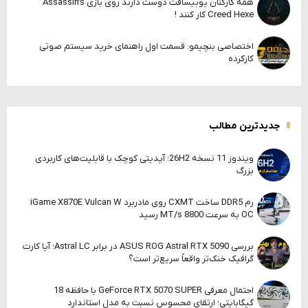
همه کارکنان یوبیسافت دوست دارند روی بازی Assassin’s
Creed Hexe کار کنند !
اختصاصی بنچیمو: قسمت اول راهنمای خرید سیستم صوتی
کارکرده
جدیدترین مطالب
ویندوز 11 نسخه 26H2؛ آپدیتی کوچک با قابلیت‌های کاربردی
بزرگ
رم DDR5 ساخت CXMT روی مادربرد iGame X870E Vulcan W
OC به سرعت 8800 MT/s رسید
بررسی ASUS ROG Astral RTX 5090 در برابر Astral LC؛ آیا کارت
گرافیک خنک‌تر واقعاً سریع‌تر است؟
احتمال معرفی GeForce RTX 5070 SUPER با حافظه 18
گیگابایتی؛ ارتقای محسوس نسبت به مدل استاندارد