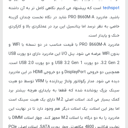
techspot
است که پیشنهاد می کنیم نگاهی کامل تر به آن داشته
باشید. مادربرد PRO B660M-A شاید در نگاه نخست چندان گزینه
خاصی به نظر نرسد اما پتانسیل این برد در عملکردی بالا و کارکردی
خنک و پایدار است.
مادربرد PRO B660M-A با قیمت مناسب در دو نسخه با WIFI و
بدون WIFI عرضه می شود. پنل I/O این مادربرد دارای دو پورت USB
3.2 Gen 2، دو پورت USB 3.2 Gen 1 و دو پورت USB 2.0 است.
همچنین دو خروجی DisplayPort و دو خروجی HDMI در این مادربرد
دیده می شود. مدار رگولاتور ولتاژ پردازنده یا VRM توسط دو هیت
سینک بزرگ پوشانده شده که قطعا به پایداری هرچه بیشتر برد
کمک بسیار می کند. اسلات اصلی M.2 دارای یک هیت سینک است
اما بجز این اسلات، یک اسلات دیگر هم وجود دارد تا در نهایت این
مادربرد را به دو درگاه یا اسلات M.2 مجهز کند. چهار اسلات DIMM با
نهایت فرکانس 4800 مگاهرتز، چهار پورت SATA، اسلات اصلی PCIe