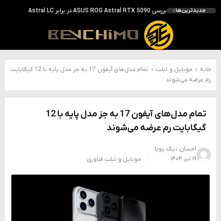
بررسی ASUS ROG Astral RTX 5090 در برابر Astral LC؛ آیا کارت گرافیک خنک‌تر واقعاً سریع‌تر است؟
جدیدترین‌ها :
احتمال معرفی GeForce RTX 5070 SUPER با حافظه 18 گیگابایتی؛ ارتقای محسوس نسبت به مدل استاندارد
انویدیا DLSS 5 را با سه مدل هوش مصنوعی معرفی کرد؛ انتقادهای اولیه نتیجه داد
انویدیا پردازنده 88 هسته‌ای Vera را معرفی کرد؛ CPU اختصاصی برای نسل بعدی هوش مصنوعی
بالاخره سنسور Hotspot کارت‌های RTX 50 ظاهر شد؛ HWMonitor 1.65 تنها نماینده نمایش نیست
خانه
›
موبایل و تبلت
›
تمام مدل‌های آیفون 17 به جز مدل پایه با 12 گیگابایت
رم عرضه می‌شوند
تمام مدل‌های آیفون 17 به جز مدل پایه با 12
گیگابایت رم عرضه می‌شوند
احسان نیک پویا
۱۹ تیر ۱۴۰۴
موبایل و تبلت
فناوری