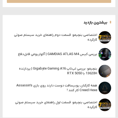
بیشترین بازدید
اختصاصی بنچیمو: قسمت دوم راهنمای خرید سیستم صوتی
کارکرده
بررسی کیس GAMDIAS ATLAS M4 | آکواریومی قابل‌دفاع
بنچیمو: بررسی لپ‌تاپ Gigabyte Gaming A16 | پردازنده
13620H با RTX 5050
همه کارکنان یوبیسافت دوست دارند روی بازی Assassin’s
Creed Hexe کار کنند !
اختصاصی بنچیمو: قسمت اول راهنمای خرید سیستم صوتی
کارکرده