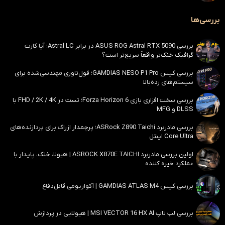
بررسی‌ها
بررسی ASUS ROG Astral RTX 5090 در برابر Astral LC؛ آیا کارت
گرافیک خنک‌تر واقعاً سریع‌تر است؟
بررسی کیس GAMDIAS NESO P1 Pro؛ فول‌تاوری مهندسی‌شده برای
سیستم‌های رده‌بالا
بررسی سخت افزاری بازی Forza Horizon 6؛ تست در FHD / 2K / 4K با
DLSS و MFG
بررسی مادربرد ASRock Z890 Taichi؛ پرچمدار ازراک برای پردازنده‌های
Core Ultra اینتل
اولین بررسی مادربرد ASROCK X870E TAICHI | هیولا، خنک، پایدار با
عملکرد خیره کننده
بررسی کیس GAMDIAS ATLAS M4 | آکواریومی قابل‌دفاع
بررسی لپ تاپ MSI VECTOR 16 HX AI | هیولایی در پردازش