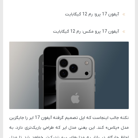
آیفون 17 پرو: رم 12 گیگابایت
آیفون 17 پرو مکس: رم 12 گیگابایت
نکته جالب اینجاست که اپل تصمیم گرفته آیفون 17 ایر را جایگزین
مدل «پلاس» کند. این یعنی مدل ایر که طراحی باریک‌تری دارد، به
لحاظ جایگاه در بازار به مدل‌های پرو نزدیک‌تر خواهد شد تا مدل