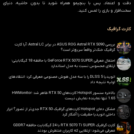
دقت و اعتماد
. پس با بنچیمو همراه شوید تا بدون حاشیه، دنیای
سخت‌افزار و بازی را لمس کنید.
کارت گرافیک
بررسی ASUS ROG Astral RTX 5090 در برابر Astral LC؛ آیا کارت
گرافیک خنک‌تر واقعاً سریع‌تر است؟
احتمال معرفی GeForce RTX 5070 SUPER با حافظه 18 گیگابایتی؛
ارتقای محسوس نسبت به مدل استاندارد
انویدیا DLSS 5 را با سه مدل هوش مصنوعی معرفی کرد؛ انتقادهای
اولیه نتیجه داد
بالاخره سنسور Hotspot کارت‌های RTX 50 ظاهر شد؛ HWMonitor
1.65 تنها نماینده نمایش نیست
مشکل دمای Hotspot کارت‌های گرافیک RTX 50 جدی‌تر از تصور؟ ابزار
داخلی انویدیا حقیقت را آشکار کرد
کارت گرافیک RTX 5070 Ti SUPER با 24 گیگابایت حافظه GDDR7
معرفی می‌شود؛ ارتقایی که کاربران منتظرش بودند