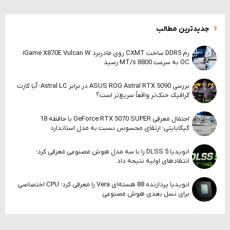
جدیدترین مطالب
رم DDR5 ساخت CXMT روی مادربرد iGame X870E Vulcan W
OC به سرعت 8800 MT/s رسید
بررسی ASUS ROG Astral RTX 5090 در برابر Astral LC؛ آیا کارت
گرافیک خنک‌تر واقعاً سریع‌تر است؟
احتمال معرفی GeForce RTX 5070 SUPER با حافظه 18
گیگابایتی؛ ارتقای محسوس نسبت به مدل استاندارد
انویدیا DLSS 5 را با سه مدل هوش مصنوعی معرفی کرد؛
انتقادهای اولیه نتیجه داد
انویدیا پردازنده 88 هسته‌ای Vera را معرفی کرد؛ CPU اختصاصی
برای نسل بعدی هوش مصنوعی