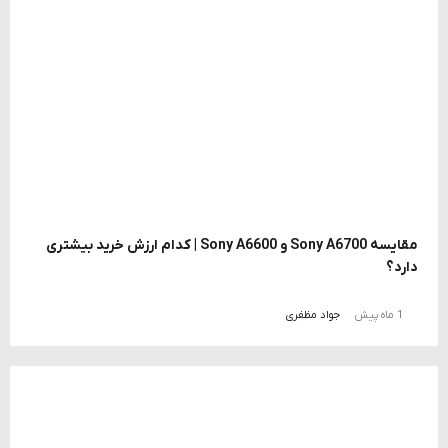
مقایسه Sony A6700 و Sony A6600 | کدام ارزش خرید بیشتری
دارد؟
1 ماه پیش
جواد مظفری