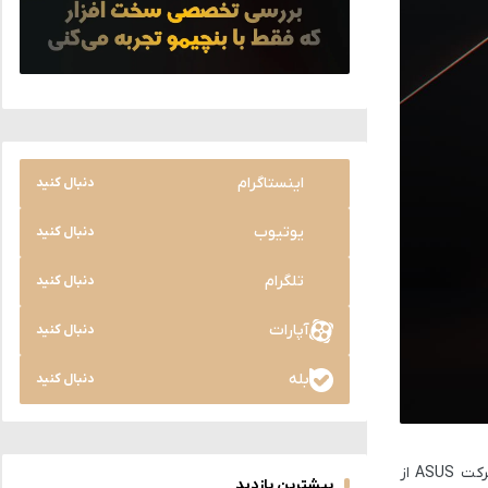
اینستاگرام
دنبال کنید
یوتیوب
دنبال کنید
تلگرام
دنبال کنید
آپارات
دنبال کنید
بله
دنبال کنید
قبلاً گزارش شده بود که AMD قصد دارد نخستین پردازنده Ryzen 9000 خود را بدون گرافیک مجتمع (iGPU) عرضه کند. حالا این موضوع توسط شرکت ASUS از
بیشترین بازدید