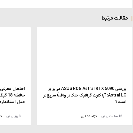
مقالات مرتبط
بررسی ASUS ROG Astral RTX 5090 در برابر
Astral LC؛ آیا کارت گرافیک خنک‌تر واقعاً سریع‌تر
حافظه
است؟
مدل استاندارد
16 ساعت پیش
جواد مظفری
3 روز پیش
جو