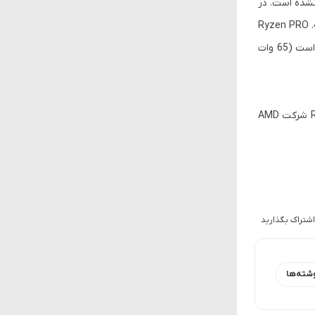
ز فرکانس بوست آن اعلام نشده است. در
رده بالاتر، AMD فعلاً تنها یک مدل 12 هسته‌ای و 24 رشته‌ای از سری PRO ارائه داده و هنوز مشخص نیست آیا مدل 16 هسته‌ای هم در راه است یا نه. Ryzen PRO
9 9945 با وجود تعداد هسته و رشته مشابه با Ryzen 9 9900X، فرکانس پایه‌ای معادل 1 گیگاهرتز کمتر دارد. البته توان مصرفی آن هم بسیار کمتر است (65 وات
آخرین اخبار مرتبط با تکنولوژی را پوشش می‌دهیم، پس حتماً با ما همراه باشید. شما در مورد پردازنده Ryzen 7 9700F شرکت AMD
اشتراک بگذارید
شته‌ها