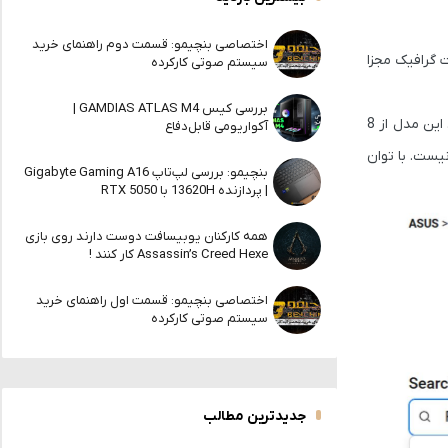
اختصاصی بنچیمو: قسمت دوم راهنمای خرید
به کارت گرافیک مجزا
سیستم صوتی کارکرده
بررسی کیس GAMDIAS ATLAS M4 |
در وبسایت ASUS، اطلاعاتی درباره مشخصات این مدل منتشر شده که شامل فرکانس پایه، میزان کش، توان مصرفی (TDP) و تعداد هسته‌ها می‌شود. این مدل از 8
آکواریومی قابل‌دفاع
 بوست هنوز مشخص نیست. با توان
بنچیمو: بررسی لپ‌تاپ Gigabyte Gaming A16
| پردازنده 13620H با RTX 5050
همه کارکنان یوبیسافت دوست دارند روی بازی
Assassin’s Creed Hexe کار کنند !
اختصاصی بنچیمو: قسمت اول راهنمای خرید
سیستم صوتی کارکرده
جدیدترین مطالب