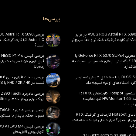
بررسی‌ها
بررسی ASUS ROG Astral RTX 5090 در برابر
Astral LC؛ آیا کارت گرافیک خنک‌تر واقعاً سریع‌تر
Astral LC؛ آیا کارت گراف
است؟
احتمال معرفی GeForce RTX 5070 SUPER با
حافظه 18 گیگابایتی؛ ارتقای محسوس نسبت به
فول‌تاوری مهندسی‌شده برا
اندارد
رده‌بالا
انویدیا DLSS 5 را با سه مدل هوش مصنوعی
رد؛ انتقادهای اولیه نتیجه داد
تست در FHD / 2K / 4K با DLSS و MFG
بالاخره سنسور Hotspot کارت‌های RTX 50
ظاهر شد؛ HWMonitor 1.65 تنها نماینده
ازراک برای پردازنده‌های Core Ultra اینتل
 نیست
مشکل دمای Hotspot کارت‌های گرافیک RTX
هیولا، خنک، پایدار با عملکرد
ی‌تر از تصور؟ ابزار داخلی انویدیا حقیقت
 کرد
آکواریومی قابل‌دفاع
کارت گرافیک RTX 5070 Ti SUPER با 24