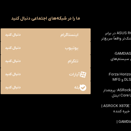
ما را در شبکه‌های اجتماعی دنبال کنید
بررسی ASUS ROG Astral RTX 5090 در برابر
اینستاگرام
دنبال کنید
یک خنک‌تر واقعاً سریع‌تر
یوتیوب
دنبال کنید
بررسی کیس GAMDIAS NESO P1 Pro؛
ی سیستم‌های
تلگرام
دنبال کنید
آپارات
بررسی سخت افزاری بازی Forza Horizon 6؛
دنبال کنید
بله
دنبال کنید
بررسی مادربرد ASRock Z890 Taichi؛ پرچمدار
اولین بررسی مادربرد ASROCK X870E TAICHI |
 خیره کننده
بررسی کیس GAMDIAS ATLAS M4 |