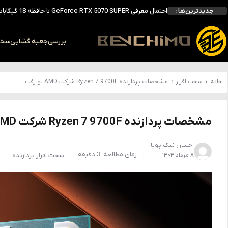
احتمال معرفی GeForce RTX 5070 SUPER با حافظه 18 گیگابایتی؛ ارتقای محسوس نسبت به مدل استاندارد
جدیدترین‌ها :
انویدیا DLSS 5 را با سه مدل هوش مصنوعی معرفی کرد؛ انتقادهای اولیه نتیجه داد
انویدیا پردازنده 88 هسته‌ای Vera را معرفی کرد؛ CPU اختصاصی برای نسل بعدی هوش مصنوعی
بالاخره سنسور Hotspot کارت‌های RTX 50 ظاهر شد؛ HWMonitor 1.65 تنها نماینده نمایش نیست
بررسی
جعبه گشایی
سخت 
بررسی کیس GAMDIAS NESO P1 Pro؛ فول‌تاوری مهندسی‌شده برای سیستم‌های رده‌بالا
خانه
›
سخت افزار
›
مشخصات پردازنده Ryzen 7 9700F شرکت AMD لو رفت
مشخصات پردازنده Ryzen 7 9700F شرکت AMD لو رفت
احسان نیک پویا
زمان مطالعه: 3 دقیقه
۸ مرداد ۱۴۰۴
سخت افزار
پردازنده