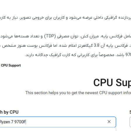
Ryze نسخه‌ای از مدل 9700X است، اما بدون پردازنده گرافیکی داخلی عرضه می‌شود و کاربران برای خروجی تصویر، نیاز 
هسته و 16 رشته پردازشی بهره می‌برد و 32 مگابایت حافظه کش L3 دارد. فرکانس پایه آن 3.8 گیگاهرتز اعلام شده، اما فرکانس