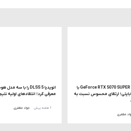
احتمال معرفی GeForce RTX 5070 SUPER با
انویدیا DLSS 5 را با سه
 18 گیگابایتی؛ ارتقای محسوس نسبت به
معرفی کرد؛ انتقادهای اولیه نتیج
1 هفته پیش
جواد مظفری
اد مظفری