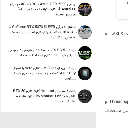
بررسی ASUS ROG Astral RTX 5090 در برابر
Astral LC؛ آیا کارت گرافیک خنک‌تر واقعاً
سریع‌تر است؟
احتمال معرفی GeForce RTX 5070 SUPER با
حافظه 18 گیگابایتی؛ ارتقای محسوس نسبت
علاوه بر پردازنده‌های رایج Ryzen 9000، به نظر می‌رسد AMD در حال آماده‌سازی سری Ryzen PRO 9000 برای بازار سازمانی هم باشد. در فهرست سایت ASUS، سه
به مدل استاندارد
انویدیا DLSS 5 را با سه مدل هوش مصنوعی
معرفی کرد؛ انتقادهای اولیه نتیجه داد
انویدیا پردازنده 88 هسته‌ای Vera را معرفی
کرد؛ CPU اختصاصی برای نسل بعدی هوش
مصنوعی
بالاخره سنسور Hotspot کارت‌های RTX 50
ظاهر شد؛ HWMonitor 1.65 تنها نماینده
نمایش نیست
این مدل‌ها جانشین سری Ryzen PRO 7000 هستند و همان پیکربندی‌های پردازشی را حفظ کرده‌اند. برخلاف سری‌های قدرتمند Threadripper 9000 و
 همین دلیل مشخصات