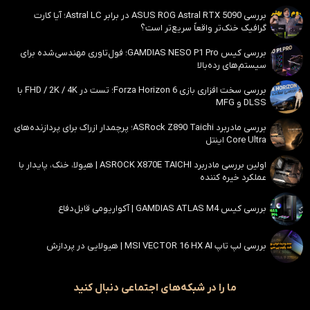
بررسی ASUS ROG Astral RTX 5090 در برابر Astral LC؛ آیا کارت
گرافیک خنک‌تر واقعاً سریع‌تر است؟
بررسی کیس GAMDIAS NESO P1 Pro؛ فول‌تاوری مهندسی‌شده برای
سیستم‌های رده‌بالا
بررسی سخت افزاری بازی Forza Horizon 6؛ تست در FHD / 2K / 4K با
DLSS و MFG
بررسی مادربرد ASRock Z890 Taichi؛ پرچمدار ازراک برای پردازنده‌های
Core Ultra اینتل
اولین بررسی مادربرد ASROCK X870E TAICHI | هیولا، خنک، پایدار با
عملکرد خیره کننده
بررسی کیس GAMDIAS ATLAS M4 | آکواریومی قابل‌دفاع
بررسی لپ تاپ MSI VECTOR 16 HX AI | هیولایی در پردازش
ما را در شبکه‌های اجتماعی دنبال کنید