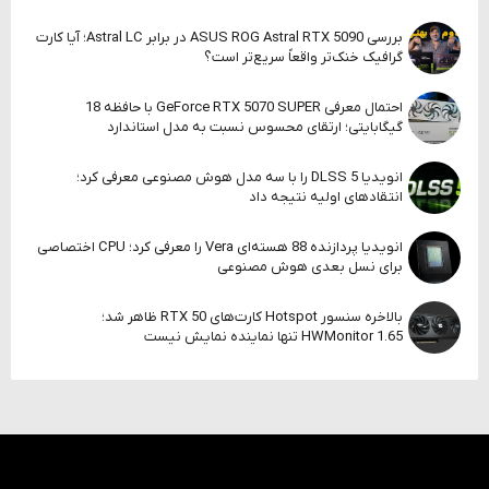
بررسی ASUS ROG Astral RTX 5090 در برابر Astral LC؛ آیا کارت
گرافیک خنک‌تر واقعاً سریع‌تر است؟
احتمال معرفی GeForce RTX 5070 SUPER با حافظه 18
گیگابایتی؛ ارتقای محسوس نسبت به مدل استاندارد
انویدیا DLSS 5 را با سه مدل هوش مصنوعی معرفی کرد؛
انتقادهای اولیه نتیجه داد
انویدیا پردازنده 88 هسته‌ای Vera را معرفی کرد؛ CPU اختصاصی
برای نسل بعدی هوش مصنوعی
بالاخره سنسور Hotspot کارت‌های RTX 50 ظاهر شد؛
HWMonitor 1.65 تنها نماینده نمایش نیست