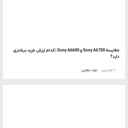
مقایسه Sony A6700 و Sony A6600 | کدام ارزش خرید بیشتری
دارد؟
1 ماه پیش
جواد مظفری