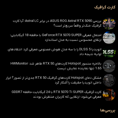
کارت گرافیک
بررسی ASUS ROG Astral RTX 5090 در برابر Astral LC؛ آیا کارت
گرافیک خنک‌تر واقعاً سریع‌تر است؟
احتمال معرفی GeForce RTX 5070 SUPER با حافظه 18 گیگابایتی؛
ارتقای محسوس نسبت به مدل استاندارد
انویدیا DLSS 5 را با سه مدل هوش مصنوعی معرفی کرد؛ انتقادهای
اولیه نتیجه داد
بالاخره سنسور Hotspot کارت‌های RTX 50 ظاهر شد؛ HWMonitor
1.65 تنها نماینده نمایش نیست
مشکل دمای Hotspot کارت‌های گرافیک RTX 50 جدی‌تر از تصور؟ ابزار
داخلی انویدیا حقیقت را آشکار کرد
کارت گرافیک RTX 5070 Ti SUPER با 24 گیگابایت حافظه GDDR7
معرفی می‌شود؛ ارتقایی که کاربران منتظرش بودند
بررسی‌ها