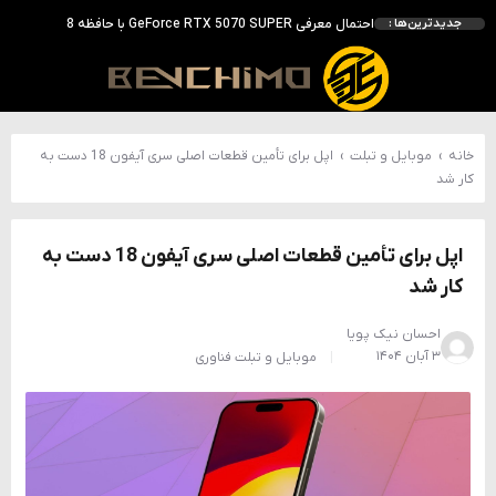
انویدیا DLSS 5 را با سه مدل هوش مصنوعی معرفی کرد؛ انتقادهای اولیه نتیجه داد
جدیدترین‌ها :
انویدیا پردازنده 88 هسته‌ای Vera را معرفی کرد؛ CPU اختصاصی برای نسل بعدی هوش مصنوعی
بالاخره سنسور Hotspot کارت‌های RTX 50 ظاهر شد؛ HWMonitor 1.65 تنها نماینده نمایش نیست
بررسی کیس GAMDIAS NESO P1 Pro؛ فول‌تاوری مهندسی‌شده برای سیستم‌های رده‌بالا
خانه
›
موبایل و تبلت
›
اپل برای تأمین قطعات اصلی سری آیفون 18 دست به
کار شد
اپل برای تأمین قطعات اصلی سری آیفون 18 دست به
کار شد
احسان نیک پویا
۳ آبان ۱۴۰۴
موبایل و تبلت
فناوری