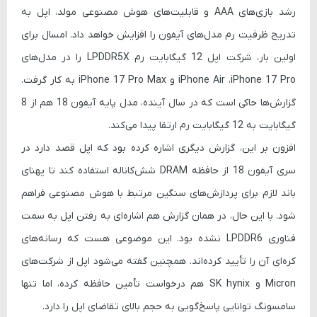
رشد بازی‌های AAA و قابلیت‌های هوش مصنوعی مولد، اپل به
تدریج ظرفیت رم مدل‌های آیفون را افزایش خواهد داد. امسال برای
اولین بار، شرکت اپل 12 گیگابایت رم LPDDR5X را در مدل‌های
iPhone Air ،iPhone 17 Pro و iPhone 17 Pro Max به کار گرفت.
گزارش‌ها حاکی است که در سال آینده، مدل پایه آیفون 18 هم از 8
گیگابایت به 12 گیگابایت رم ارتقا پیدا می‌کند.
افزون بر این، گزارش دیگری اشاره کرده بود که اپل قصد دارد در
سری آیفون 18 از حافظه DRAM شش‌کاناله استفاده کند تا پهنای
باند لازم برای پردازش‌های سنگین مرتبط با هوش مصنوعی فراهم
شود. با این حال، در همان گزارش هم اشاره‌ای به رفتن اپل به سمت
فناوری LPDDR6 نشده بود. این موضوعی هست که رسانه‌های
کره‌ای آن را تأیید کرده‌اند. همچنین گفته می‌شود اپل از شرکت‌های
Micron و SK hynix هم درخواست تأمین حافظه کرده، اما تنها
سامسونگ توانایی پاسخ‌گویی به حجم بالای تقاضای اپل را دارد.