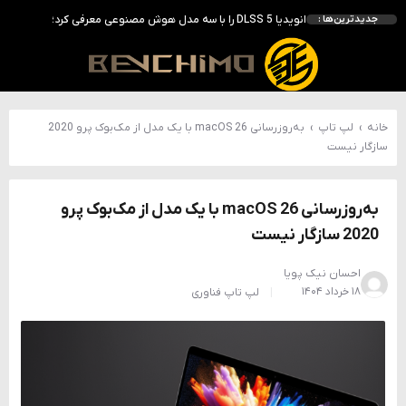
انویدیا DLSS 5 را با سه مدل هوش مصنوعی معرفی کرد؛ انتقادهای اولیه نتیجه داد
جدیدترین‌ها :
انویدیا پردازنده 88 هسته‌ای Vera را معرفی کرد؛ CPU اختصاصی برای نسل بعدی هوش مصنوعی
بالاخره سنسور Hotspot کارت‌های RTX 50 ظاهر شد؛ HWMonitor 1.65 تنها نماینده نمایش نیست
بررسی کیس GAMDIAS NESO P1 Pro؛ فول‌تاوری مهندسی‌شده برای سیستم‌های رده‌بالا
خانه
›
لپ تاپ
›
به‌روزرسانی macOS 26 با یک مدل از مک‌بوک پرو 2020
سازگار نیست
به‌روزرسانی macOS 26 با یک مدل از مک‌بوک پرو
2020 سازگار نیست
احسان نیک پویا
۱۸ خرداد ۱۴۰۴
لپ تاپ
فناوری