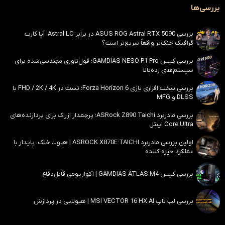
بررسی‌ها
بررسی ASUS ROG Astral RTX 5090 در برابر Astral LC؛ آیا کارت
گرافیک خنک‌تر واقعاً سریع‌تر است؟
بررسی کیس GAMDIAS NESO P1 Pro؛ فول‌تاوری مهندسی‌شده برای
سیستم‌های رده‌بالا
بررسی سخت افزاری بازی Forza Horizon 6؛ تست در FHD / 2K / 4K با
DLSS و MFG
بررسی مادربرد ASRock Z890 Taichi؛ پرچمدار ازراک برای پردازنده‌های
Core Ultra اینتل
اولین بررسی مادربرد ASROCK X870E TAICHI | هیولا، خنک، پایدار با
عملکرد خیره کننده
بررسی کیس GAMDIAS ATLAS M4 | آکواریومی قابل‌دفاع
بررسی لپ تاپ MSI VECTOR 16 HX AI | هیولایی در پردازش