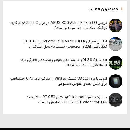
جدیدترین مطالب
بررسی ASUS ROG Astral RTX 5090 در برابر Astral LC؛ آیا کارت
گرافیک خنک‌تر واقعاً سریع‌تر است؟
احتمال معرفی GeForce RTX 5070 SUPER با حافظه 18
گیگابایتی؛ ارتقای محسوس نسبت به مدل استاندارد
انویدیا DLSS 5 را با سه مدل هوش مصنوعی معرفی کرد؛
انتقادهای اولیه نتیجه داد
انویدیا پردازنده 88 هسته‌ای Vera را معرفی کرد؛ CPU اختصاصی
برای نسل بعدی هوش مصنوعی
بالاخره سنسور Hotspot کارت‌های RTX 50 ظاهر شد؛
HWMonitor 1.65 تنها نماینده نمایش نیست