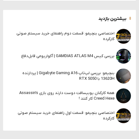
بیشترین بازدید
اختصاصی بنچیمو: قسمت دوم راهنمای خرید سیستم صوتی
کارکرده
بررسی کیس GAMDIAS ATLAS M4 | آکواریومی قابل‌دفاع
بنچیمو: بررسی لپ‌تاپ Gigabyte Gaming A16 | پردازنده
13620H با RTX 5050
همه کارکنان یوبیسافت دوست دارند روی بازی Assassin’s
Creed Hexe کار کنند !
اختصاصی بنچیمو: قسمت اول راهنمای خرید سیستم صوتی
کارکرده