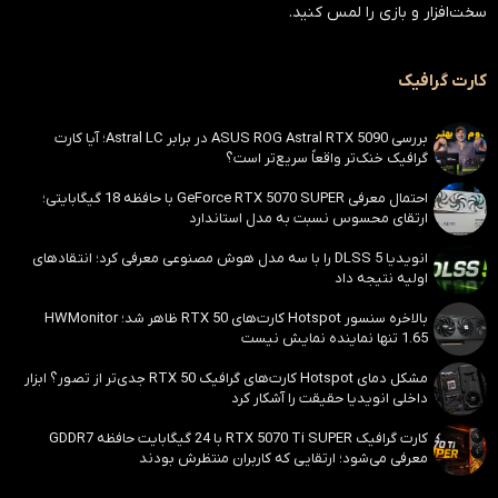
سخت‌افزار و بازی را لمس کنید.
کارت گرافیک
بررسی ASUS ROG Astral RTX 5090 در برابر Astral LC؛ آیا کارت
گرافیک خنک‌تر واقعاً سریع‌تر است؟
احتمال معرفی GeForce RTX 5070 SUPER با حافظه 18 گیگابایتی؛
ارتقای محسوس نسبت به مدل استاندارد
انویدیا DLSS 5 را با سه مدل هوش مصنوعی معرفی کرد؛ انتقادهای
اولیه نتیجه داد
بالاخره سنسور Hotspot کارت‌های RTX 50 ظاهر شد؛ HWMonitor
1.65 تنها نماینده نمایش نیست
مشکل دمای Hotspot کارت‌های گرافیک RTX 50 جدی‌تر از تصور؟ ابزار
داخلی انویدیا حقیقت را آشکار کرد
کارت گرافیک RTX 5070 Ti SUPER با 24 گیگابایت حافظه GDDR7
معرفی می‌شود؛ ارتقایی که کاربران منتظرش بودند