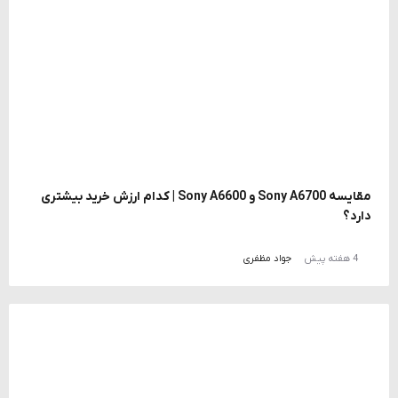
مقایسه Sony A6700 و Sony A6600 | کدام ارزش خرید بیشتری
دارد؟
4 هفته پیش
جواد مظفری