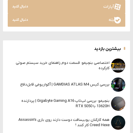
آپارات
دنبال کنید
بله
دنبال کنید
بیشترین بازدید
اختصاصی بنچیمو: قسمت دوم راهنمای خرید سیستم صوتی
کارکرده
بررسی کیس GAMDIAS ATLAS M4 | آکواریومی قابل‌دفاع
بنچیمو: بررسی لپ‌تاپ Gigabyte Gaming A16 | پردازنده
13620H با RTX 5050
همه کارکنان یوبیسافت دوست دارند روی بازی Assassin’s
Creed Hexe کار کنند !