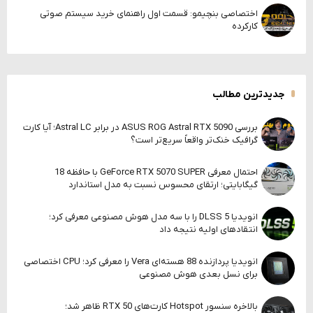
اختصاصی بنچیمو: قسمت اول راهنمای خرید سیستم صوتی
کارکرده
جدیدترین مطالب
بررسی ASUS ROG Astral RTX 5090 در برابر Astral LC؛ آیا کارت
گرافیک خنک‌تر واقعاً سریع‌تر است؟
احتمال معرفی GeForce RTX 5070 SUPER با حافظه 18
گیگابایتی؛ ارتقای محسوس نسبت به مدل استاندارد
انویدیا DLSS 5 را با سه مدل هوش مصنوعی معرفی کرد؛
انتقادهای اولیه نتیجه داد
انویدیا پردازنده 88 هسته‌ای Vera را معرفی کرد؛ CPU اختصاصی
برای نسل بعدی هوش مصنوعی
بالاخره سنسور Hotspot کارت‌های RTX 50 ظاهر شد؛