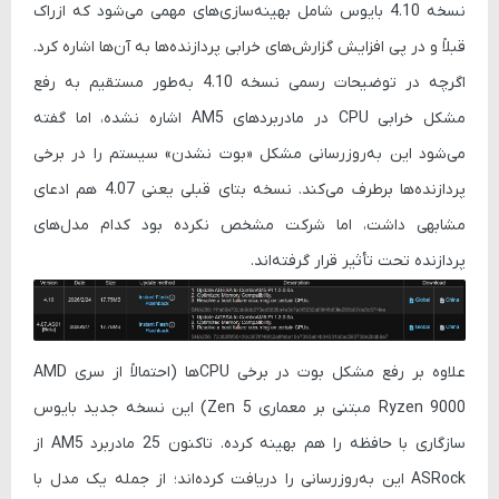
نسخه 4.10 بایوس شامل بهینه‌سازی‌های مهمی می‌شود که ازراک
قبلاً و در پی افزایش گزارش‌های خرابی پردازنده‌ها به آن‌ها اشاره کرد.
اگرچه در توضیحات رسمی نسخه 4.10 به‌طور مستقیم به رفع
مشکل خرابی CPU در مادربردهای AM5 اشاره نشده، اما گفته
می‌شود این به‌روزرسانی مشکل «بوت نشدن» سیستم را در برخی
پردازنده‌ها برطرف می‌کند. نسخه بتای قبلی یعنی 4.07 هم ادعای
مشابهی داشت، اما شرکت مشخص نکرده بود کدام مدل‌های
پردازنده تحت تأثیر قرار گرفته‌اند.
علاوه بر رفع مشکل بوت در برخی CPUها (احتمالاً از سری AMD
Ryzen 9000 مبتنی بر معماری Zen 5) این نسخه جدید بایوس
سازگاری با حافظه را هم بهینه کرده. تاکنون 25 مادربرد AM5 از
ASRock این به‌روزرسانی را دریافت کرده‌اند؛ از جمله یک مدل با