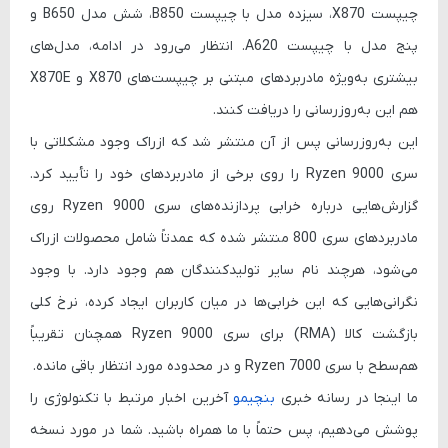
چیپست X870، سیزده مدل با چیپست B850، شش مدل B650 و
پنج مدل با چیپست A620. انتظار می‌رود در ادامه، مدل‌های
بیشتری به‌ویژه مادربردهای مبتنی بر چیپست‌های X870 و X870E
هم این به‌روزرسانی را دریافت کنند.
این به‌روزرسانی پس از آن منتشر شد که ازراک وجود مشکلاتی با
سری Ryzen 9000 را روی برخی از مادربردهای خود را تأیید کرد.
گزارش‌هایی درباره خرابی پردازنده‌های سری Ryzen 9000 روی
مادربردهای سری 800 منتشر شده که عمدتاً شامل محصولات ازراک
می‌شود، هرچند نام سایر تولیدکنندگان هم وجود دارد. با وجود
نگرانی‌هایی که این خرابی‌ها در میان کاربران ایجاد کرده، نرخ کلی
بازگشت کالا (RMA) برای سری Ryzen 9000 همچنان تقریباً
هم‌سطح با سری Ryzen 7000 و در محدوده مورد انتظار باقی مانده.
ما اینجا در رسانه خبری
بنچیمو
آخرین اخبار مرتبط با تکنولوژی را
پوشش می‌دهیم، پس حتماً با ما همراه باشید. شما در مورد نسخه