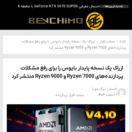
انویدیا DLSS 5 را با سه مدل هوش مصنوعی معرفی کرد؛ انتقادهای اولیه نتیجه داد
جدیدترین‌ها :
انویدیا پردازنده 88 هسته‌ای Vera را معرفی کرد؛ CPU اختصاصی برای نسل بعدی هوش مصنوعی
بالاخره سنسور Hotspot کارت‌های RTX 50 ظاهر شد؛ HWMonitor 1.65 تنها نماینده نمایش نیست
بررسی کیس GAMDIAS NESO P1 Pro؛ فول‌تاوری مهندسی‌شده برای سیستم‌های رده‌بالا
خانه
›
سخت افزار
›
ازراک یک نسخه پایدار بایوس را برای رفع مشکلات
پردازنده‌های Ryzen 7000 و Ryzen 9000 منتشر کرد
ازراک یک نسخه پایدار بایوس را برای رفع مشکلات
پردازنده‌های Ryzen 7000 و Ryzen 9000 منتشر کرد
احسان نیک پویا
۶ اسفند ۱۴۰۴
سخت افزار
پردازنده