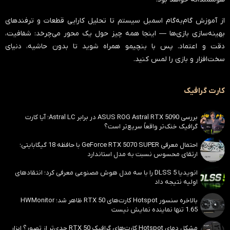
از آموزش گام‌به‌گام اسمبل سیستم تا تحلیل کارایی قطعات و ترفندهای
بهینه‌سازی بازی‌ها — اینجا همه چیز حول یک محور می‌چرخد:
شفافیت،
دقت و اعتماد
. پس با بنچیمو همراه شوید تا بدون حاشیه، دنیای
سخت‌افزار و بازی را لمس کنید.
کارت گرافیک
بررسی ASUS ROG Astral RTX 5090 در برابر Astral LC؛ آیا کارت
گرافیک خنک‌تر واقعاً سریع‌تر است؟
احتمال معرفی GeForce RTX 5070 SUPER با حافظه 18 گیگابایتی؛
ارتقای محسوس نسبت به مدل استاندارد
انویدیا DLSS 5 را با سه مدل هوش مصنوعی معرفی کرد؛ انتقادهای
اولیه نتیجه داد
بالاخره سنسور Hotspot کارت‌های RTX 50 ظاهر شد؛ HWMonitor
1.65 تنها نماینده نمایش نیست
مشکل دمای Hotspot کارت‌های گرافیک RTX 50 جدی‌تر از تصور؟ ابزار