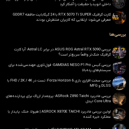
داخلی انویدیا حقیقت را آشکار کرد
کارت گرافیک RTX 5070 Ti SUPER با 24 گیگابایت حافظه GDDR7
معرفی می‌شود؛ ارتقایی که کاربران منتظرش بودند
بررسی‌ها
بررسی ASUS ROG Astral RTX 5090 در برابر Astral LC؛ آیا کارت
گرافیک خنک‌تر واقعاً سریع‌تر است؟
بررسی کیس GAMDIAS NESO P1 Pro؛ فول‌تاوری مهندسی‌شده برای
سیستم‌های رده‌بالا
بررسی سخت افزاری بازی Forza Horizon 6؛ تست در FHD / 2K / 4K با
DLSS و MFG
بررسی مادربرد ASRock Z890 Taichi؛ پرچمدار ازراک برای پردازنده‌های
Core Ultra اینتل
اولین بررسی مادربرد ASROCK X870E TAICHI | هیولا، خنک، پایدار با
عملکرد خیره کننده