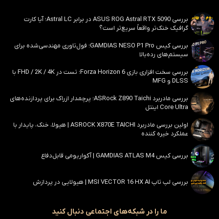
بررسی ASUS ROG Astral RTX 5090 در برابر Astral LC؛ آیا کارت
گرافیک خنک‌تر واقعاً سریع‌تر است؟
بررسی کیس GAMDIAS NESO P1 Pro؛ فول‌تاوری مهندسی‌شده برای
سیستم‌های رده‌بالا
بررسی سخت افزاری بازی Forza Horizon 6؛ تست در FHD / 2K / 4K با
DLSS و MFG
بررسی مادربرد ASRock Z890 Taichi؛ پرچمدار ازراک برای پردازنده‌های
Core Ultra اینتل
اولین بررسی مادربرد ASROCK X870E TAICHI | هیولا، خنک، پایدار با
عملکرد خیره کننده
بررسی کیس GAMDIAS ATLAS M4 | آکواریومی قابل‌دفاع
بررسی لپ تاپ MSI VECTOR 16 HX AI | هیولایی در پردازش
ما را در شبکه‌های اجتماعی دنبال کنید