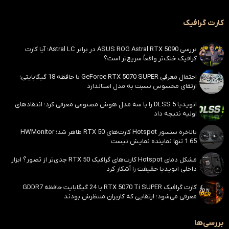
کارت گرافیک
بررسی ASUS ROG Astral RTX 5090 در برابر Astral LC؛ آیا کارت
گرافیک خنک‌تر واقعاً سریع‌تر است؟
احتمال معرفی GeForce RTX 5070 SUPER با حافظه 18 گیگابایتی؛
ارتقای محسوس نسبت به مدل استاندارد
انویدیا DLSS 5 را با سه مدل هوش مصنوعی معرفی کرد؛ انتقادهای
اولیه نتیجه داد
بالاخره سنسور Hotspot کارت‌های RTX 50 ظاهر شد؛ HWMonitor
1.65 تنها نماینده نمایش نیست
مشکل دمای Hotspot کارت‌های گرافیک RTX 50 جدی‌تر از تصور؟ ابزار
داخلی انویدیا حقیقت را آشکار کرد
کارت گرافیک RTX 5070 Ti SUPER با 24 گیگابایت حافظه GDDR7
معرفی می‌شود؛ ارتقایی که کاربران منتظرش بودند
بررسی‌ها