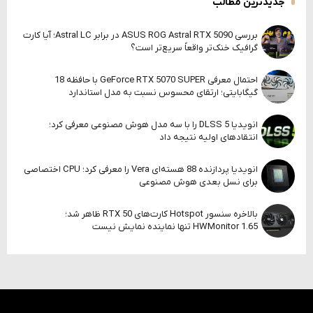
جدیدترین مطالب
بررسی ASUS ROG Astral RTX 5090 در برابر Astral LC؛ آیا کارت
گرافیک خنک‌تر واقعاً سریع‌تر است؟
احتمال معرفی GeForce RTX 5070 SUPER با حافظه 18
گیگابایتی؛ ارتقای محسوس نسبت به مدل استاندارد
انویدیا DLSS 5 را با سه مدل هوش مصنوعی معرفی کرد؛
انتقادهای اولیه نتیجه داد
انویدیا پردازنده 88 هسته‌ای Vera را معرفی کرد؛ CPU اختصاصی
برای نسل بعدی هوش مصنوعی
بالاخره سنسور Hotspot کارت‌های RTX 50 ظاهر شد؛
HWMonitor 1.65 تنها نماینده نمایش نیست