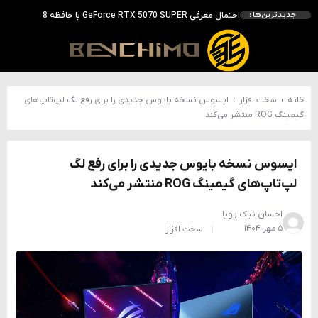
احتمال معرفی GeForce RTX 5070 SUPER با حافظه 18 گیگابایتی؛ ارتقای محسوس نسبت به مدل استاندارد
جدیدترین‌ها :
انویدیا DLSS 5 را با سه مدل هوش مصنوعی معرفی کرد؛ انتقادهای اولیه نتیجه داد
انویدیا پردازنده 88 هسته‌ای Vera را معرفی کرد؛ CPU اختصاصی برای نسل بعدی هوش مصنوعی
بالاخره سنسور Hotspot کارت‌های RTX 50 ظاهر شد؛ HWMonitor 1.65 تنها نماینده نمایش نیست
بررسی کیس GAMDIAS NESO P1 Pro؛ فول‌تاوری مهندسی‌شده برای سیستم‌های رده‌بالا
خانه
›
سخت افزار
›
ایسوس نسخه بایوس جدیدی را برای رفع لگ لپ‌تاپ‌های
گیمینگ ROG منتشر می‌کند
ایسوس نسخه بایوس جدیدی را برای رفع لگ
لپ‌تاپ‌های گیمینگ ROG منتشر می‌کند
احسان نیک پویا
۵ مهر ۱۴۰۴
سخت افزار