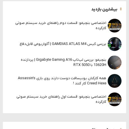
بیشترین بازدید
اختصاصی بنچیمو: قسمت دوم راهنمای خرید سیستم صوتی
کارکرده
بررسی کیس GAMDIAS ATLAS M4 | آکواریومی قابل‌دفاع
بنچیمو: بررسی لپ‌تاپ Gigabyte Gaming A16 | پردازنده
13620H با RTX 5050
همه کارکنان یوبیسافت دوست دارند روی بازی Assassin’s
Creed Hexe کار کنند !
اختصاصی بنچیمو: قسمت اول راهنمای خرید سیستم صوتی
کارکرده