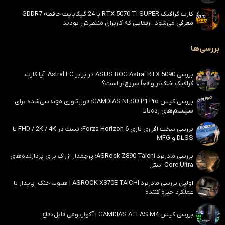
کارت گرافیک RTX 5070 Ti SUPER با 24 گیگابایت حافظه GDDR7
معرفی می‌شود؛ ارتقایی که کاربران منتظرش بودند
بررسی‌ها
بررسی ASUS ROG Astral RTX 5090 در برابر Astral LC؛ آیا کارت
گرافیک خنک‌تر واقعاً سریع‌تر است؟
بررسی کیس GAMDIAS NESO P1 Pro؛ فول‌تاوری مهندسی‌شده برای
سیستم‌های رده‌بالا
بررسی سخت افزاری بازی Forza Horizon 6؛ تست در FHD / 2K / 4K با
DLSS و MFG
بررسی مادربرد ASRock Z890 Taichi؛ پرچمدار ازراک برای پردازنده‌های
Core Ultra اینتل
اولین بررسی مادربرد ASROCK X870E TAICHI | هیولا، خنک، پایدار با
عملکرد خیره کننده
بررسی کیس GAMDIAS ATLAS M4 | آکواریومی قابل‌دفاع