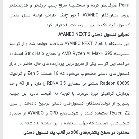
Point صرف‌نظر کرده و مستقیماً سراغ چیپ بزرگ‌تر و قدرتمندتر
برود. بنیان‌گذار AYANEO،
آرتور ژانگ
، طراحی اولیه نسل بعدی
کنسول گیمینگ دستی این شرکت را معرفی کرد.
معرفی کنسول دستی AYANEO NEXT 2
این دستگاه با نام
AYANEO NEXT 2
شناخته خواهد شد و از تراشه
پیشرفته
AMD Ryzen AI Max+ 395
یا همان
Strix Halo
استفاده
می‌کند. این تراشه یکی از سریع‌ترین پردازنده‌های حال حاضر در بازار
کنسول‌های دستی محسوب می‌شود که 16 هسته Zen 5 و گرافیک
Radeon 8060S مبتنی بر معماری RDNA 3.5 را دارد و از 40 واحد
پردازش گرافیکی بهره می‌برد. با توجه به قیمت بالای این چیپ،
بسیاری از تولیدکنندگان کنسول‌های دستی ترجیح داده‌اند از سری
Ryzen Z2 استفاده کنند و شرکت‌های
GPD
و
AYANEO
از معدود
شرکت‌هایی هستند که جرأت استفاده از این تراشه را داشته‌اند.
عملکرد در سطح پلتفرم‌های x86 در قالب یک کنسول دستی