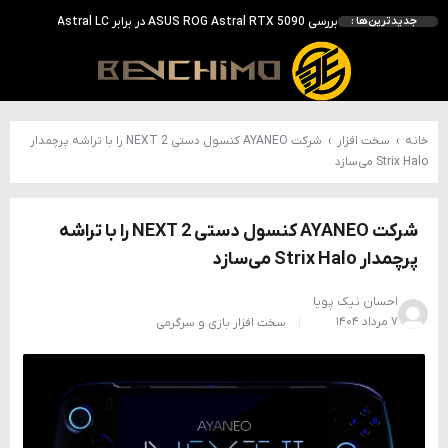
بررسی ASUS ROG Astral RTX 5090 در برابر Astral LC؛ آیا کارت گرافیک خنک‌تر واقعاً سریع‌تر است؟
جدیدترین‌ها :
احتمال معرفی GeForce RTX 5070 SUPER با حافظه 18 گیگابایتی؛ ارتقای محسوس نسبت به مدل استاندارد
انویدیا DLSS 5 را با سه مدل هوش مصنوعی معرفی کرد؛ انتقادهای اولیه نتیجه داد
انویدیا پردازنده 88 هسته‌ای Vera را معرفی کرد؛ CPU اختصاصی برای نسل بعدی هوش مصنوعی
خانه
›
سخت افزار
›
شرکت AYANEO کنسول دستی NEXT 2 را با تراشه پرچمدار
Strix Halo می‌سازد
شرکت AYANEO کنسول دستی NEXT 2 را با تراشه
پرچمدار Strix Halo می‌سازد
احسان نیک پویا
۷ مرداد ۱۴۰۴
سخت افزار
بازی و سرگرمی