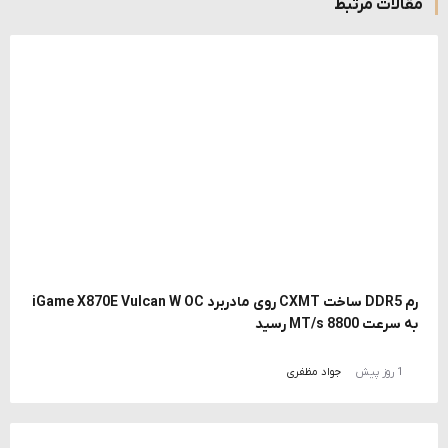
مقالات مرتبط
رم DDR5 ساخت CXMT روی مادربرد iGame X870E Vulcan W OC
به سرعت 8800 MT/s رسید
1 روز پیش
جواد مظفری