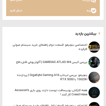
آپارات
بله
دنبال کنید
بیشترین بازدید
اختصاصی بنچیمو: قسمت دوم راهنمای خرید سیستم صوتی
کارکرده
بررسی کیس GAMDIAS ATLAS M4 | آکواریومی قابل‌دفاع
بنچیمو: بررسی لپ‌تاپ Gigabyte Gaming A16 | پردازنده
13620H با RTX 5050
همه کارکنان یوبیسافت دوست دارند روی بازی Assassin’s
Creed Hexe کار کنند !
اختصاصی بنچیمو: قسمت اول راهنمای خرید سیستم صوتی