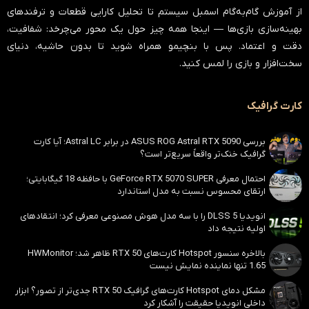
از آموزش گام‌به‌گام اسمبل سیستم تا تحلیل کارایی قطعات و ترفندهای
بهینه‌سازی بازی‌ها — اینجا همه چیز حول یک محور می‌چرخد:
شفافیت،
دقت و اعتماد
. پس با بنچیمو همراه شوید تا بدون حاشیه، دنیای
سخت‌افزار و بازی را لمس کنید.
کارت گرافیک
بررسی ASUS ROG Astral RTX 5090 در برابر Astral LC؛ آیا کارت
گرافیک خنک‌تر واقعاً سریع‌تر است؟
احتمال معرفی GeForce RTX 5070 SUPER با حافظه 18 گیگابایتی؛
ارتقای محسوس نسبت به مدل استاندارد
انویدیا DLSS 5 را با سه مدل هوش مصنوعی معرفی کرد؛ انتقادهای
اولیه نتیجه داد
بالاخره سنسور Hotspot کارت‌های RTX 50 ظاهر شد؛ HWMonitor
1.65 تنها نماینده نمایش نیست
مشکل دمای Hotspot کارت‌های گرافیک RTX 50 جدی‌تر از تصور؟ ابزار
داخلی انویدیا حقیقت را آشکار کرد