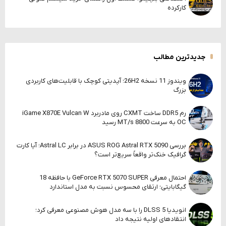
کارکرده
جدیدترین مطالب
ویندوز 11 نسخه 26H2؛ آپدیتی کوچک با قابلیت‌های کاربردی
بزرگ
رم DDR5 ساخت CXMT روی مادربرد iGame X870E Vulcan W
OC به سرعت 8800 MT/s رسید
بررسی ASUS ROG Astral RTX 5090 در برابر Astral LC؛ آیا کارت
گرافیک خنک‌تر واقعاً سریع‌تر است؟
احتمال معرفی GeForce RTX 5070 SUPER با حافظه 18
گیگابایتی؛ ارتقای محسوس نسبت به مدل استاندارد
انویدیا DLSS 5 را با سه مدل هوش مصنوعی معرفی کرد؛
انتقادهای اولیه نتیجه داد