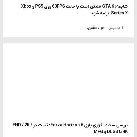
شایعه: GTA 6 ممکن است با حالت 60FPS روی PS5 و Xbox
Series X عرضه شود
1 ماه پیش
جواد مظفری
بررسی سخت افزاری بازی Forza Horizon 6؛ تست در FHD / 2K /
4K با DLSS و MFG