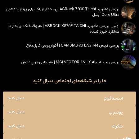
بررسی مادربرد ASRock Z890 Taichi؛ پرچمدار ازراک برای پردازنده‌های
Core Ultra اینتل
اولین بررسی مادربرد ASROCK X870E TAICHI | هیولا، خنک، پایدار با
عملکرد خیره کننده
بررسی کیس GAMDIAS ATLAS M4 | آکواریومی قابل‌دفاع
بررسی لپ تاپ MSI VECTOR 16 HX AI | هیولایی در پردازش
ما را در شبکه‌های اجتماعی دنبال کنید
اینستاگرام
دنبال کنید
یوتیوب
دنبال کنید
تلگرام
دنبال کنید