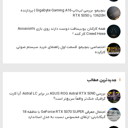
بنچیمو: بررسی لپ‌تاپ Gigabyte Gaming A16 | پردازنده
13620H با RTX 5050
همه کارکنان یوبیسافت دوست دارند روی بازی Assassin’s
Creed Hexe کار کنند !
اختصاصی بنچیمو: قسمت اول راهنمای خرید سیستم صوتی
کارکرده
جدیدترین مطالب
بررسی ASUS ROG Astral RTX 5090 در برابر Astral LC؛ آیا کارت
گرافیک خنک‌تر واقعاً سریع‌تر است؟
احتمال معرفی GeForce RTX 5070 SUPER با حافظه 18
گیگابایتی؛ ارتقای محسوس نسبت به مدل استاندارد