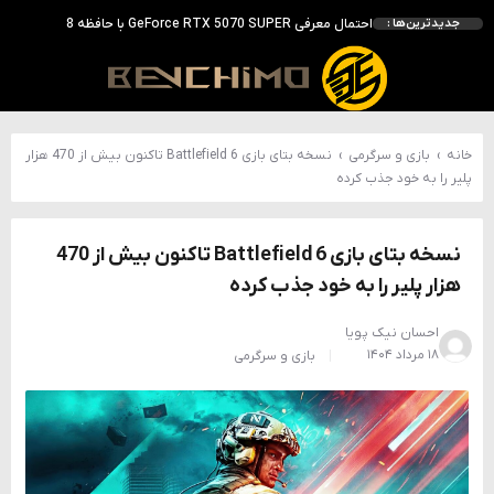
انویدیا DLSS 5 را با سه مدل هوش مصنوعی معرفی کرد؛ انتقادهای اولیه نتیجه داد
جدیدترین‌ها :
انویدیا پردازنده 88 هسته‌ای Vera را معرفی کرد؛ CPU اختصاصی برای نسل بعدی هوش مصنوعی
بالاخره سنسور Hotspot کارت‌های RTX 50 ظاهر شد؛ HWMonitor 1.65 تنها نماینده نمایش نیست
بررسی کیس GAMDIAS NESO P1 Pro؛ فول‌تاوری مهندسی‌شده برای سیستم‌های رده‌بالا
خانه
›
بازی و سرگرمی
›
نسخه بتای بازی Battlefield 6 تاکنون بیش از 470 هزار
پلیر را به خود جذب کرده
نسخه بتای بازی Battlefield 6 تاکنون بیش از 470
هزار پلیر را به خود جذب کرده
احسان نیک پویا
۱۸ مرداد ۱۴۰۴
بازی و سرگرمی