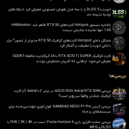
انویدیا DLSS 5 را با سه مدل هوش مصنوعی معرفی کرد؛ انتقادهای
اولیه نتیجه داد
بالاخره سنسور Hotspot کارت‌های RTX 50 ظاهر شد؛ HWMonitor
1.65 تنها نماینده نمایش نیست
مشکل دمای Hotspot کارت‌های گرافیک RTX 50 جدی‌تر از تصور؟ ابزار
داخلی انویدیا حقیقت را آشکار کرد
کارت گرافیک RTX 5070 Ti SUPER با 24 گیگابایت حافظه GDDR7
معرفی می‌شود؛ ارتقایی که کاربران منتظرش بودند
بررسی‌ها
بررسی ASUS ROG Astral RTX 5090 در برابر Astral LC؛ آیا کارت
گرافیک خنک‌تر واقعاً سریع‌تر است؟
بررسی کیس GAMDIAS NESO P1 Pro؛ فول‌تاوری مهندسی‌شده برای
سیستم‌های رده‌بالا
بررسی سخت افزاری بازی Forza Horizon 6؛ تست در FHD / 2K / 4K با
DLSS و MFG