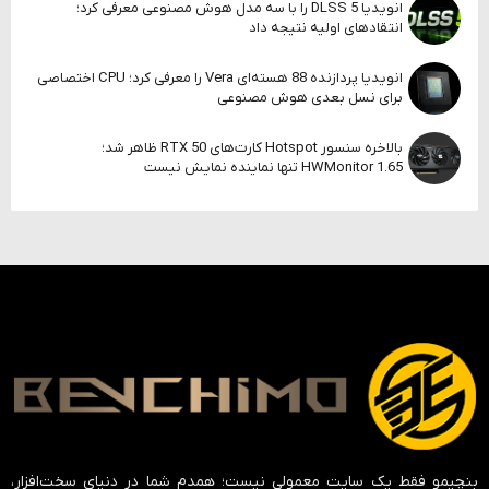
انویدیا DLSS 5 را با سه مدل هوش مصنوعی معرفی کرد؛
انتقادهای اولیه نتیجه داد
انویدیا پردازنده 88 هسته‌ای Vera را معرفی کرد؛ CPU اختصاصی
برای نسل بعدی هوش مصنوعی
بالاخره سنسور Hotspot کارت‌های RTX 50 ظاهر شد؛
HWMonitor 1.65 تنها نماینده نمایش نیست
بنچیمو فقط یک سایت معمولی نیست؛ همدم شما در دنیای سخت‌افزار،