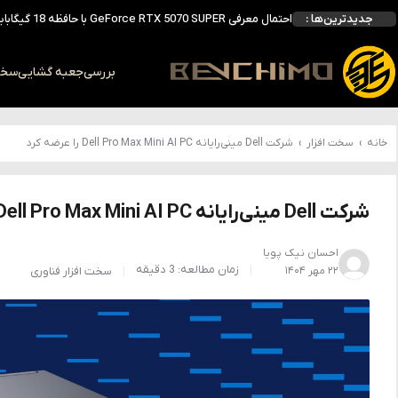
جدیدترین‌ها :
احتمال معرفی GeForce RTX 5070 SUPER با حافظه 18 گیگابایتی؛ ارتقای محسوس نسبت به مدل استاندارد
انویدیا DLSS 5 را با سه مدل هوش مصنوعی معرفی کرد؛ انتقادهای اولیه نتیجه داد
انویدیا پردازنده 88 هسته‌ای Vera را معرفی کرد؛ CPU اختصاصی برای نسل بعدی هوش مصنوعی
بررسی
جعبه گشایی
سخت 
بالاخره سنسور Hotspot کارت‌های RTX 50 ظاهر شد؛ HWMonitor 1.65 تنها نماینده نمایش نیست
بررسی کیس GAMDIAS NESO P1 Pro؛ فول‌تاوری مهندسی‌شده برای سیستم‌های رده‌بالا
خانه
›
سخت افزار
›
شرکت Dell مینی‌رایانه Dell Pro Max Mini AI PC را عرضه کرد
شرکت Dell مینی‌رایانه Dell Pro Max Mini AI PC را عرضه کرد
احسان نیک پویا
زمان مطالعه: 3 دقیقه
۲۲ مهر ۱۴۰۴
سخت افزار
فناوری