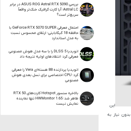
بررسی ASUS ROG Astral RTX 5090 در برابر
Astral LC؛ آیا کارت گرافیک خنک‌تر واقعاً
سریع‌تر است؟
احتمال معرفی GeForce RTX 5070 SUPER با
حافظه 18 گیگابایتی؛ ارتقای محسوس نسبت
به مدل استاندارد
انویدیا DLSS 5 را با سه مدل هوش مصنوعی
معرفی کرد؛ انتقادهای اولیه نتیجه داد
انویدیا پردازنده 88 هسته‌ای Vera را معرفی
کرد؛ CPU اختصاصی برای نسل بعدی هوش
مصنوعی
بالاخره سنسور Hotspot کارت‌های RTX 50
ظاهر شد؛ HWMonitor 1.65 تنها نماینده
نمایش نیست
این
دون نیاز به