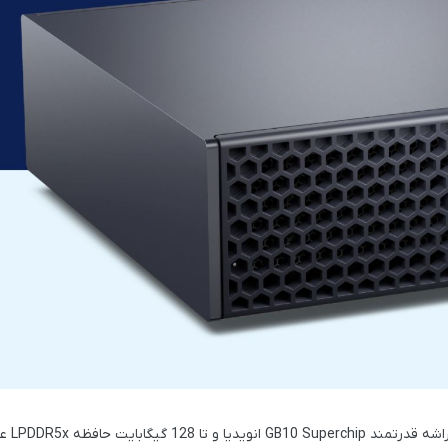
شه قدرتمند GB10 Superchip
انویدیا و تا
128 گیگابایت حافظه LPDDR5x
عر