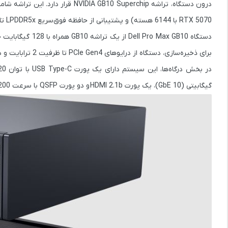
درون دستگاه، تراشه
NVIDIA GB10 Superchip
قرار دارد. این تراشه شا
RTX 5070 با 6144 هسته) و پشتیبانی از
حافظه فوق‌سریع LPDDR5x تا سرعت 9400 MT/s
دستگاه Dell Pro Max GB10 از یک تراشه GB10 همراه با
128 گیگابایت حافظه LPDDR5x
برای ذخیره‌سازی، دستگاه از
درایوهای PCIe Gen4 تا ظرفیت 2 ترابایت
و
در
در بخش درگاه‌ها، این سیستم دارای
یک پورت USB Type-C با توان 20 گیگابیت بر ثانیه برای شارژ
گیگابیتی (10 GbE)
،
یک پورت HDMI 2.1b
و
دو پورت QSFP با سرعت 200 گیگابیت بر ثانیه