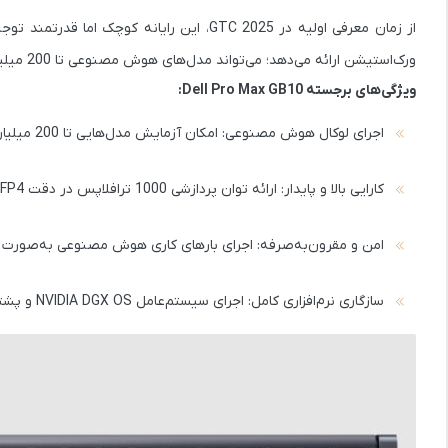
از زمان معرفی اولیه در
GTC 2025
ورک‌استیشن ارائه می‌دهد؛ می‌تواند مدل‌های هوش مصنوعی
تا 200 میلیارد پارامتر
ویژگی‌های برجسته Dell Pro Max GB10:
اجرای لوکال هوش مصنوعی:
امکان آزمایش مدل‌هایی تا 200 میلیارد پارامتر با استفاده از 128 گیگابایت حافظه یکپارچه‌ی LPDDR5x.
کارایی بالا و پایدار:
ارائه توان پردازشی 1000 ترافلاپس در دقت FP4 با استفاده از تراشه NVIDIA Grace Blackwell Superchip.
امن و مقرون‌به‌صرفه:
اجرای بارهای کاری هوش مصنوعی به‌صورت لوک
سازگاری نرم‌افزاری کامل:
اجرای سیستم‌عامل
NVIDIA DGX OS
و پشته نرم‌افزاری NVIDIA AI 