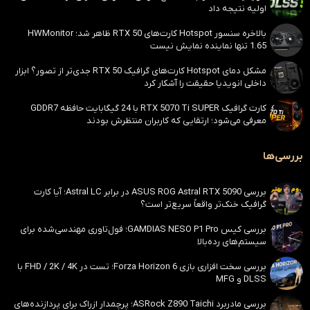
اولیه نتیجه داد
بالاخره سنسور Hotspot کارت‌های RTX 50 ظاهر شد؛ HWMonitor
1.65 تنها نماینده نمایش نیست
مشکل دمای Hotspot کارت‌های گرافیک RTX 50 جدی‌تر از تصور؟ ابزار
داخلی انویدیا حقیقت را آشکار کرد
کارت گرافیک RTX 5070 Ti SUPER با 24 گیگابایت حافظه GDDR7
معرفی می‌شود؛ ارتقایی که کاربران منتظرش بودند
بررسی‌ها
بررسی ASUS ROG Astral RTX 5090 در برابر Astral LC؛ آیا کارت
گرافیک خنک‌تر واقعاً سریع‌تر است؟
بررسی کیس GAMDIAS NESO P1 Pro؛ فول‌تاوری مهندسی‌شده برای
سیستم‌های رده‌بالا
بررسی سخت افزاری بازی Forza Horizon 6؛ تست در FHD / 2K / 4K با
DLSS و MFG
بررسی مادربرد ASRock Z890 Taichi؛ پرچمدار ازراک برای پردازنده‌های