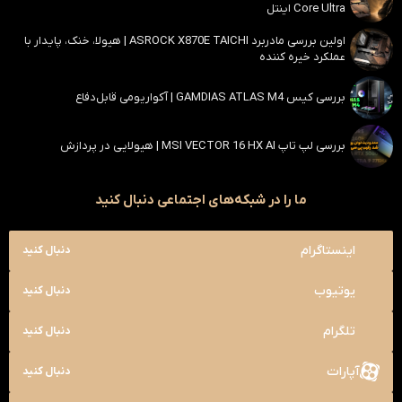
Core Ultra اینتل
اولین بررسی مادربرد ASROCK X870E TAICHI | هیولا، خنک، پایدار با
عملکرد خیره کننده
بررسی کیس GAMDIAS ATLAS M4 | آکواریومی قابل‌دفاع
بررسی لپ تاپ MSI VECTOR 16 HX AI | هیولایی در پردازش
ما را در شبکه‌های اجتماعی دنبال کنید
اینستاگرام
دنبال کنید
یوتیوب
دنبال کنید
تلگرام
دنبال کنید
آپارات
دنبال کنید