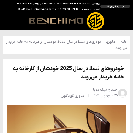
احتمال معرفی GeForce RTX 5070 SUPER با حافظه 18 گیگابایتی؛ ارتقای محسوس نسبت به مدل استاندارد
جدیدترین‌ها :
انویدیا DLSS 5 را با سه مدل هوش مصنوعی معرفی کرد؛ انتقادهای اولیه نتیجه داد
انویدیا پردازنده 88 هسته‌ای Vera را معرفی کرد؛ CPU اختصاصی برای نسل بعدی هوش مصنوعی
بالاخره سنسور Hotspot کارت‌های RTX 50 ظاهر شد؛ HWMonitor 1.65 تنها نماینده نمایش نیست
خانه
›
فناوری
›
خودروهای تسلا در سال 2025 خودشان از کارخانه به خانه خریدار
می‌روند
خودروهای تسلا در سال 2025 خودشان از کارخانه به
خانه خریدار می‌روند
احسان نیک پویا
۲۷ فروردین ۱۴۰۴
فناوری
گوناگون