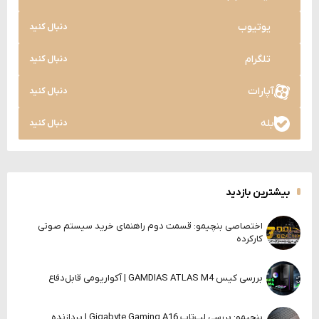
یوتیوب
دنبال کنید
تلگرام
دنبال کنید
آپارات
دنبال کنید
بله
دنبال کنید
بیشترین بازدید
اختصاصی بنچیمو: قسمت دوم راهنمای خرید سیستم صوتی
کارکرده
بررسی کیس GAMDIAS ATLAS M4 | آکواریومی قابل‌دفاع
بنچیمو: بررسی لپ‌تاپ Gigabyte Gaming A16 | پردازنده