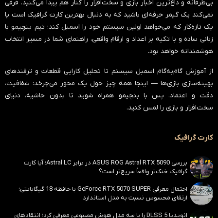
بی‌طرفانه و داغ‌ترین اخبار بازی و سخت‌افزار را کنار هم پیدا می‌کنید. فرقی
نمی‌کند یک گیمر حرفه‌ای باشید که به دنبال بهترین کارت گرافیک است یا
یک تازه‌کار که می‌خواهد اولین سیستم خود را اسمبل کند؛ تیم بنچیمو با
زبانی ساده و با تکیه بر اعداد و ارقام واقعی، راهنمای شما در مسیر انتخاب
هوشمندانه خواهد بود.
از آموزش گام‌به‌گام اسمبل سیستم تا تحلیل کارایی قطعات و ترفندهای
بهینه‌سازی بازی‌ها — اینجا همه چیز حول یک محور می‌چرخد:
شفافیت،
دقت و اعتماد
. پس با بنچیمو همراه شوید تا بدون حاشیه، دنیای
سخت‌افزار و بازی را لمس کنید.
کارت گرافیک
بررسی ASUS ROG Astral RTX 5090 در برابر Astral LC؛ آیا کارت
گرافیک خنک‌تر واقعاً سریع‌تر است؟
احتمال معرفی GeForce RTX 5070 SUPER با حافظه 18 گیگابایتی؛
ارتقای محسوس نسبت به مدل استاندارد
انویدیا DLSS 5 را با سه مدل هوش مصنوعی معرفی کرد؛ انتقادهای