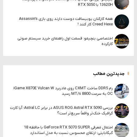
13620H با RTX 5050
همه کارکنان یوبیسافت دوست دارند روی بازی Assassin’s
Creed Hexe کار کنند !
اختصاصی بنچیمو: قسمت اول راهنمای خرید سیستم صوتی
کارکرده
جدیدترین مطالب
رم DDR5 ساخت CXMT روی مادربرد iGame X870E Vulcan W
OC به سرعت 8800 MT/s رسید
بررسی ASUS ROG Astral RTX 5090 در برابر Astral LC؛ آیا کارت
گرافیک خنک‌تر واقعاً سریع‌تر است؟
احتمال معرفی GeForce RTX 5070 SUPER با حافظه 18
گیگابایتی؛ ارتقای محسوس نسبت به مدل استاندارد