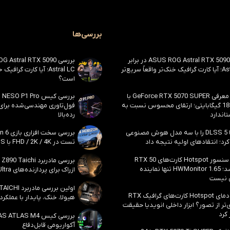
بررسی‌ها
بررسی ASUS ROG Astral RTX 5090 در برابر
Astral LC؛ آیا کارت گرافیک خنک‌تر واقعاً سریع‌تر
Astral LC؛ آیا کارت گراف
است؟
احتمال معرفی GeForce RTX 5070 SUPER با
حافظه 18 گیگابایتی؛ ارتقای محسوس نسبت به
فول‌تاوری مهندسی‌شده برا
اندارد
رده‌بالا
انویدیا DLSS 5 را با سه مدل هوش مصنوعی
رد؛ انتقادهای اولیه نتیجه داد
تست در FHD / 2K / 4K با DLSS و MFG
بالاخره سنسور Hotspot کارت‌های RTX 50
ظاهر شد؛ HWMonitor 1.65 تنها نماینده
ازراک برای پردازنده‌های Core Ultra اینتل
 نیست
مشکل دمای Hotspot کارت‌های گرافیک RTX
هیولا، خنک، پایدار با عملکرد
ی‌تر از تصور؟ ابزار داخلی انویدیا حقیقت
 کرد
آکواریومی قابل‌دفاع