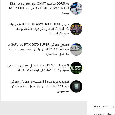
رم DDR5 ساخت CXMT روی مادربرد iGame
X870E Vulcan W OC به سرعت 8800 MT/s
رسید
بررسی ASUS ROG Astral RTX 5090 در برابر
Astral LC؛ آیا کارت گرافیک خنک‌تر واقعاً
سریع‌تر است؟
احتمال معرفی GeForce RTX 5070 SUPER با
حافظه 18 گیگابایتی؛ ارتقای محسوس نسبت
به مدل استاندارد
انویدیا DLSS 5 را با سه مدل هوش مصنوعی
معرفی کرد؛ انتقادهای اولیه نتیجه داد
انویدیا پردازنده 88 هسته‌ای Vera را معرفی
کرد؛ CPU اختصاصی برای نسل بعدی هوش
مصنوعی
ن وجود، نسبت به
سازی، احتمال مصرف