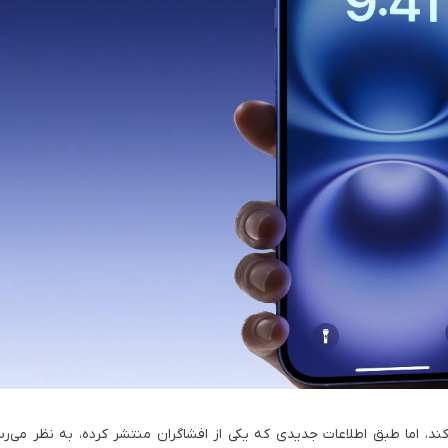
 فناوری ProMotion را به تمام مدل‌های آیفون 17 اضافه کند، اما طبق اطلاعات جدیدی که یکی از افشاگران منتشر کرده، به