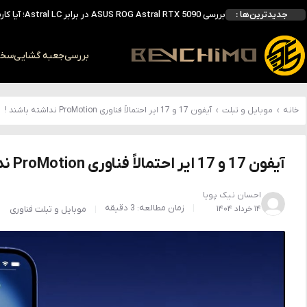
جدیدترین‌ها :
بررسی ASUS ROG Astral RTX 5090 در برابر Astral LC؛ آیا کارت گرافیک خنک‌تر واقعاً سریع‌تر است؟
احتمال معرفی GeForce RTX 5070 SUPER با حافظه 18 گیگابایتی؛ ارتقای محسوس نسبت به مدل استاندارد
انویدیا DLSS 5 را با سه مدل هوش مصنوعی معرفی کرد؛ انتقادهای اولیه نتیجه داد
بررسی
جعبه گشایی
سخت 
انویدیا پردازنده 88 هسته‌ای Vera را معرفی کرد؛ CPU اختصاصی برای نسل بعدی هوش مصنوعی
بالاخره سنسور Hotspot کارت‌های RTX 50 ظاهر شد؛ HWMonitor 1.65 تنها نماینده نمایش نیست
خانه
›
موبایل و تبلت
›
آیفون 17 و 17 ایر احتمالاً فناوری ProMotion نداشته باشند !
آیفون 17 و 17 ایر احتمالاً فناوری ProMotion نداشته باشند !
احسان نیک پویا
زمان مطالعه: 3 دقیقه
۱۴ خرداد ۱۴۰۴
موبایل و تبلت
فناوری