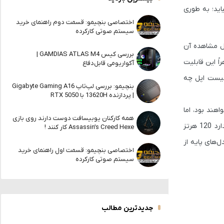
اید؛ به طوری
اختصاصی بنچیمو: قسمت دوم راهنمای خرید
سیستم صوتی کارکرده
 در حال مشاهده آن
بررسی کیس GAMDIAS ATLAS M4 |
ی می‌تواند تا 1 هرتز کاهش یابد. اما ظاهراً این قابلیت
آکواریومی قابل‌دفاع
مجهز می‌شوند، اما هنوز مشخص نیست اپل چه
بنچیمو: بررسی لپ‌تاپ Gigabyte Gaming A16
| پردازنده 13620H با RTX 5050
آیفون 17 و 17 ایر به نمایشگری با نرخ تازه‌سازی 120 هرتز مجهز خواهند بود، اما
همه کارکنان یوبیسافت دوست دارند روی بازی
خبری از پشتیبانی از فناوری ProMotion در آن‌ها نیست. به گفته او، این مدل‌ها که قرار است جایگزین مدل «پلاس» شوند، فقط از نمایشگر استاندارد 120 هرتز
Assassin’s Creed Hexe کار کنند !
ست باشد، اپل در مدل‌های پایه از
اختصاصی بنچیمو: قسمت اول راهنمای خرید
سیستم صوتی کارکرده
جدیدترین مطالب