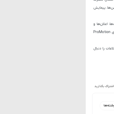
ن‌ها، پیمایش
Always (نمایش دائمی ساعت، ویجت‌ها، اعلان‌ها و
تصویر پس‌زمینه روی صفحه قفل) پشتیبانی نخواهند کرد. در مقابل، تحلیلگر مطرح نمایشگر، راس یانگ، ادعا کرده که کل سری آیفون 17 به فناوری ProMotion
آخرین اطلاعات را دنبال
اشتراک بگذارید
شته‌ها