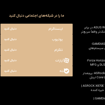
ما را در شبکه‌های اجتماعی دنبال کنید
بررسی ASUS ROG Astral RTX 5090 در برابر
اینستاگرام
دنبال کنید
یک خنک‌تر واقعاً سریع‌تر
یوتیوب
دنبال کنید
بررسی کیس GAMDIAS NESO P1 Pro؛
ی سیستم‌های
تلگرام
دنبال کنید
آپارات
بررسی سخت افزاری بازی Forza Horizon 6؛
دنبال کنید
بله
دنبال کنید
بررسی مادربرد ASRock Z890 Taichi؛ پرچمدار
اولین بررسی مادربرد ASROCK X870E TAICHI |
 خیره کننده
بررسی کیس GAMDIAS ATLAS M4 |