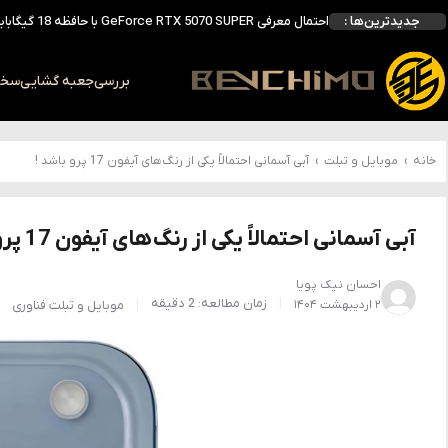
جدیدترین‌ها :
احتمال معرفی GeForce RTX 5070 SUPER با حافظه 18 گیگابایتی؛ ارتقای محسوس نسبت به مدل استاندارد
انویدیا DLSS 5 را با سه مدل هوش مصنوعی معرفی کرد؛ انتقادهای اولیه نتیجه داد
انویدیا پردازنده 88 هسته‌ای Vera را معرفی کرد؛ CPU اختصاصی برای نسل بعدی هوش مصنوعی
بررسی
جعبه گشایی
سخت 
بالاخره سنسور Hotspot کارت‌های RTX 50 ظاهر شد؛ HWMonitor 1.65 تنها نماینده نمایش نیست
بررسی کیس GAMDIAS NESO P1 Pro؛ فول‌تاوری مهندسی‌شده برای سیستم‌های رده‌بالا
خانه
›
موبایل و تبلت
›
آبی آسمانی احتمالاً یکی از رنگ‌های آیفون 17 پرو باشد !
آبی آسمانی احتمالاً یکی از رنگ‌های آیفون 17 پرو باشد !
احسان نیک پویا
زمان مطالعه: 2 دقیقه
۲ اردیبهشت ۱۴۰۴
موبایل و تبلت
فناوری