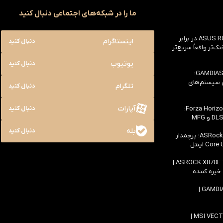
ما را در شبکه‌های اجتماعی دنبال کنید
بررسی ASUS ROG Astral RTX 5090 در برابر
اینستاگرام
دنبال کنید
یک خنک‌تر واقعاً سریع‌تر
یوتیوب
دنبال کنید
بررسی کیس GAMDIAS NESO P1 Pro؛
ی سیستم‌های
تلگرام
دنبال کنید
آپارات
بررسی سخت افزاری بازی Forza Horizon 6؛
دنبال کنید
بله
دنبال کنید
بررسی مادربرد ASRock Z890 Taichi؛ پرچمدار
اولین بررسی مادربرد ASROCK X870E TAICHI |
 خیره کننده
بررسی کیس GAMDIAS ATLAS M4 |
بررسی لپ تاپ MSI VECTOR 16 HX AI |