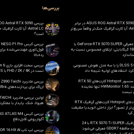
بررسی‌ها
بررسی ASUS ROG Astral RTX 5090 در برابر
Astral LC؛ آیا کارت گرافیک خنک‌تر واقعاً سریع‌تر
Astral LC؛ آیا کارت گراف
است؟
احتمال معرفی GeForce RTX 5070 SUPER با
حافظه 18 گیگابایتی؛ ارتقای محسوس نسبت به
فول‌تاوری مهندسی‌شده برا
اندارد
رده‌بالا
انویدیا DLSS 5 را با سه مدل هوش مصنوعی
رد؛ انتقادهای اولیه نتیجه داد
تست در FHD / 2K / 4K با DLSS و MFG
بالاخره سنسور Hotspot کارت‌های RTX 50
ظاهر شد؛ HWMonitor 1.65 تنها نماینده
ازراک برای پردازنده‌های Core Ultra اینتل
 نیست
مشکل دمای Hotspot کارت‌های گرافیک RTX
هیولا، خنک، پایدار با عملکرد
ی‌تر از تصور؟ ابزار داخلی انویدیا حقیقت
 کرد
آکواریومی قابل‌دفاع
کارت گرافیک RTX 5070 Ti SUPER با 24
گیگابایت حافظه GDDR7 معرفی می‌شود؛
 که کاربران منتظرش بودند