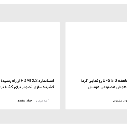
سامسونگ از حافظه UFS 5.0 رونمایی کرد؛
استاندارد HDMI 2.2 از راه ر
ز هوش مصنوعی موبایل
فشرده‌سازی تصویر برای 4K با نرخ 240 هرتز
اد مظفری
1 ماه پیش
جواد مظفری