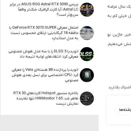
بررسی ASUS ROG Astral RTX 5090 در برابر
 یک سال عرضه
Astral LC؛ آیا کارت گرافیک خنک‌تر واقعاً
سریع‌تر است؟
ال خیلی کم به
احتمال معرفی GeForce RTX 5070 SUPER با
حافظه 18 گیگابایتی؛ ارتقای محسوس نسبت
نگ عرضه خواهند شد یا خیر. ماژین بو
به مدل استاندارد
وشش می‌دهیم،
انویدیا DLSS 5 را با سه مدل هوش مصنوعی
معرفی کرد؛ انتقادهای اولیه نتیجه داد
انویدیا پردازنده 88 هسته‌ای Vera را معرفی
کرد؛ CPU اختصاصی برای نسل بعدی هوش
مصنوعی
اشتراک بگذارید
بالاخره سنسور Hotspot کارت‌های RTX 50
ظاهر شد؛ HWMonitor 1.65 تنها نماینده
نمایش نیست
شته‌ها