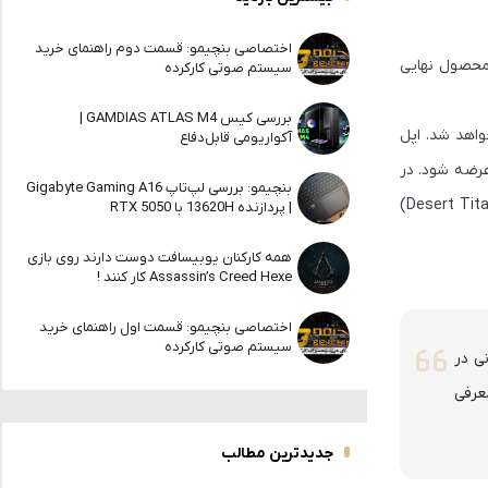
اختصاصی بنچیمو: قسمت دوم راهنمای خرید
 شاید با محصول نهایی
سیستم صوتی کارکرده
بررسی کیس GAMDIAS ATLAS M4 |
ی جدید آبی آسمانی عرضه خواهد شد. اپل
آکواریومی قابل‌دفاع
ن 17 پرو هم در همین رنگ به بازار عرضه شود. در
بنچیمو: بررسی لپ‌تاپ Gigabyte Gaming A16
حال حاضر، هنوز مشخص نیست که این رنگ جایگزین کدام رنگ می‌شود و اگر این رنگ خاص امسال باشد، احتمالاً با رنگ تیتانیوم صحرایی (Desert Titanium)
| پردازنده 13620H با RTX 5050
همه کارکنان یوبیسافت دوست دارند روی بازی
Assassin’s Creed Hexe کار کنند !
اختصاصی بنچیمو: قسمت اول راهنمای خرید
سیستم صوتی کارکرده
 آسمانی در
داد معرفی
جدیدترین مطالب