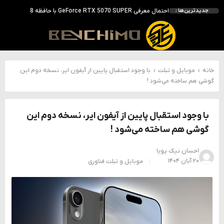
احتمال معرفی GeForce RTX 5070 SUPER با حافظه 18 گیگابایتی؛ ارتقای محسوس نسبت به مدل استاندارد
جدیدترین‌ها :
انویدیا DLSS 5 را با سه مدل هوش مصنوعی معرفی کرد؛ انتقادهای اولیه نتیجه داد
انویدیا پردازنده 88 هسته‌ای Vera را معرفی کرد؛ CPU اختصاصی برای نسل بعدی هوش مصنوعی
بالاخره سنسور Hotspot کارت‌های RTX 50 ظاهر شد؛ HWMonitor 1.65 تنها نماینده نمایش نیست
بررسی کیس GAMDIAS NESO P1 Pro؛ فول‌تاوری مهندسی‌شده برای سیستم‌های رده‌بالا
خانه
›
موبایل و تبلت
›
با وجود استقبال پایین از آیفون ایر، نسخه دوم این
گوشی هم ساخته می‌شود !
با وجود استقبال پایین از آیفون ایر، نسخه دوم این
گوشی هم ساخته می‌شود !
احسان نیک پویا
۲۰ آبان ۱۴۰۴
موبایل و تبلت
فناوری