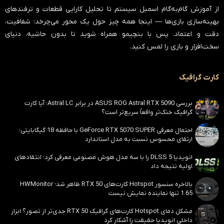
از آموزش گام‌به‌گام اسمبل سیستم تا تحلیل کارایی قطعات و ترفندهای
بهینه‌سازی بازی‌ها — اینجا همه چیز حول یک محور می‌چرخد:
شفافیت،
دقت و اعتماد
. پس با بنچیمو همراه شوید تا بدون حاشیه، دنیای
سخت‌افزار و بازی را لمس کنید.
کارت گرافیک
بررسی ASUS ROG Astral RTX 5090 در برابر Astral LC؛ آیا کارت
گرافیک خنک‌تر واقعاً سریع‌تر است؟
احتمال معرفی GeForce RTX 5070 SUPER با حافظه 18 گیگابایتی؛
ارتقای محسوس نسبت به مدل استاندارد
انویدیا DLSS 5 را با سه مدل هوش مصنوعی معرفی کرد؛ انتقادهای
اولیه نتیجه داد
بالاخره سنسور Hotspot کارت‌های RTX 50 ظاهر شد؛ HWMonitor
1.65 تنها نماینده نمایش نیست
مشکل دمای Hotspot کارت‌های گرافیک RTX 50 جدی‌تر از تصور؟ ابزار
داخلی انویدیا حقیقت را آشکار کرد