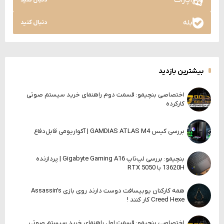
آپارات
دنبال کنید
بله
دنبال کنید
بیشترین بازدید
اختصاصی بنچیمو: قسمت دوم راهنمای خرید سیستم صوتی
کارکرده
بررسی کیس GAMDIAS ATLAS M4 | آکواریومی قابل‌دفاع
بنچیمو: بررسی لپ‌تاپ Gigabyte Gaming A16 | پردازنده
13620H با RTX 5050
همه کارکنان یوبیسافت دوست دارند روی بازی Assassin’s
Creed Hexe کار کنند !
اختصاصی بنچیمو: قسمت اول راهنمای خرید سیستم صوتی