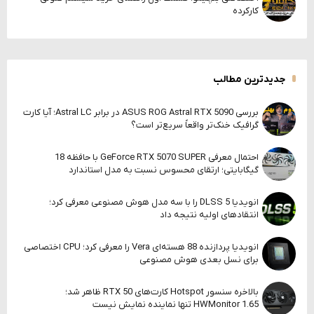
کارکرده
جدیدترین مطالب
بررسی ASUS ROG Astral RTX 5090 در برابر Astral LC؛ آیا کارت
گرافیک خنک‌تر واقعاً سریع‌تر است؟
احتمال معرفی GeForce RTX 5070 SUPER با حافظه 18
گیگابایتی؛ ارتقای محسوس نسبت به مدل استاندارد
انویدیا DLSS 5 را با سه مدل هوش مصنوعی معرفی کرد؛
انتقادهای اولیه نتیجه داد
انویدیا پردازنده 88 هسته‌ای Vera را معرفی کرد؛ CPU اختصاصی
برای نسل بعدی هوش مصنوعی
بالاخره سنسور Hotspot کارت‌های RTX 50 ظاهر شد؛
HWMonitor 1.65 تنها نماینده نمایش نیست