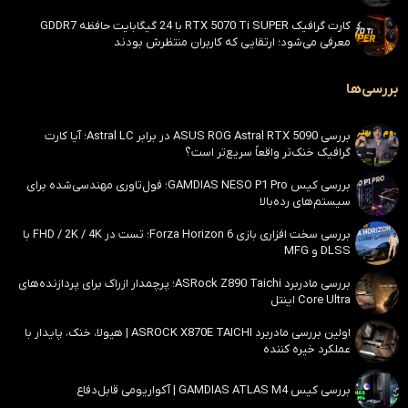
کارت گرافیک RTX 5070 Ti SUPER با 24 گیگابایت حافظه GDDR7
معرفی می‌شود؛ ارتقایی که کاربران منتظرش بودند
بررسی‌ها
بررسی ASUS ROG Astral RTX 5090 در برابر Astral LC؛ آیا کارت
گرافیک خنک‌تر واقعاً سریع‌تر است؟
بررسی کیس GAMDIAS NESO P1 Pro؛ فول‌تاوری مهندسی‌شده برای
سیستم‌های رده‌بالا
بررسی سخت افزاری بازی Forza Horizon 6؛ تست در FHD / 2K / 4K با
DLSS و MFG
بررسی مادربرد ASRock Z890 Taichi؛ پرچمدار ازراک برای پردازنده‌های
Core Ultra اینتل
اولین بررسی مادربرد ASROCK X870E TAICHI | هیولا، خنک، پایدار با
عملکرد خیره کننده
بررسی کیس GAMDIAS ATLAS M4 | آکواریومی قابل‌دفاع