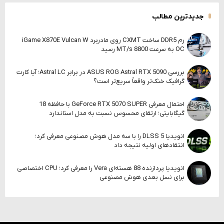
جدیدترین مطالب
رم DDR5 ساخت CXMT روی مادربرد iGame X870E Vulcan W
OC به سرعت 8800 MT/s رسید
بررسی ASUS ROG Astral RTX 5090 در برابر Astral LC؛ آیا کارت
گرافیک خنک‌تر واقعاً سریع‌تر است؟
احتمال معرفی GeForce RTX 5070 SUPER با حافظه 18
گیگابایتی؛ ارتقای محسوس نسبت به مدل استاندارد
انویدیا DLSS 5 را با سه مدل هوش مصنوعی معرفی کرد؛
انتقادهای اولیه نتیجه داد
انویدیا پردازنده 88 هسته‌ای Vera را معرفی کرد؛ CPU اختصاصی
برای نسل بعدی هوش مصنوعی