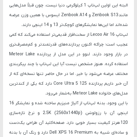
البته این اولین لپ‌تاپ 1 کیلوگرمی دنیا نیست، چون قبلاً مدل‌هایی
مانند
Zenbook S13
و
A14
Zenbook
ایسوس با همین وزن عرضه
شده‌اند اما این‌ها نمایشگرهای کوچک‌تر 13 و 14 اینچی دارند.
لپ‌تاپ Lecoo Air 16
از سخت‌افزار قدیمی‌تر استفاده می‌کند که کمی
عجیب است؛ چراکه اکنون پردازنده‌های قدرتمندتر و کم‌مصرف‌تری
در بازار وجود دارند. لنوو در این مدل از پردازنده
Meteor Lake
استفاده کرده. هنوز مشخص نیست آیا این لپ‌تاپ با چند پیکربندی
مختلف عرضه می‌شود یا خیر، اما در حال حاضر تنها نسخه‌ای که از
آن خبر داریم پردازنده
Core Ultra 5 125
دارد که یکی از کندترین
مدل‌های خانواده Meteor Lake به‌شمار می‌رود.
با این وجود، بدنه لپ‌تاپ از
آلیاژ منیزیم
ساخته شده و نمایشگر 16
اینچی آن با رزولوشن
2.5K (2560x1440p)
و نرخ تازه‌سازی
120 هرتز
کیفیت بسیار خوبی دارد. صفحه‌کلید آن طراحی یک‌دست
و ساده‌ای شبیه به
Dell XPS 16 Premium
دارد و رنگ آن با بدنه