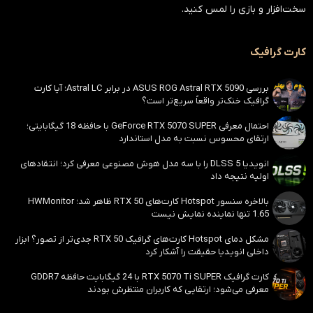
سخت‌افزار و بازی را لمس کنید.
کارت گرافیک
بررسی ASUS ROG Astral RTX 5090 در برابر Astral LC؛ آیا کارت
گرافیک خنک‌تر واقعاً سریع‌تر است؟
احتمال معرفی GeForce RTX 5070 SUPER با حافظه 18 گیگابایتی؛
ارتقای محسوس نسبت به مدل استاندارد
انویدیا DLSS 5 را با سه مدل هوش مصنوعی معرفی کرد؛ انتقادهای
اولیه نتیجه داد
بالاخره سنسور Hotspot کارت‌های RTX 50 ظاهر شد؛ HWMonitor
1.65 تنها نماینده نمایش نیست
مشکل دمای Hotspot کارت‌های گرافیک RTX 50 جدی‌تر از تصور؟ ابزار
داخلی انویدیا حقیقت را آشکار کرد
کارت گرافیک RTX 5070 Ti SUPER با 24 گیگابایت حافظه GDDR7
معرفی می‌شود؛ ارتقایی که کاربران منتظرش بودند