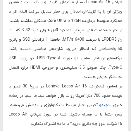
طراحی Lecoo Air 16 بسیار مینیمال، ظریف و سبک است و همین
ویژگی آن را به گزینه‌ای ایده‌آل برای سفر تبدیل می‌کند البته اگر با
عملکرد متوسط پردازنده Core Ultra 5 125H مشکلی نداشته باشید!
از نظر مشخصات فنی، لپ‌تاپ عملکرد قابل قبولی دارد:
32 گیگابایت
رم LPDDR5 با سرعت 6400 MT/s
، حافظه
1 ترابایتی SSD
و باتری
60 وات‌ساعتی
که انتظار می‌رود شارژدهی مناسبی داشته باشد.
درگاه‌های ارتباطی شامل
دو پورت USB Type-A، دو پورت USB
Type-C، جک صوتی 3.5 میلی‌متری
و خروجی
HDMI
برای اتصال
نمایشگر خارجی هستند.
بر اساس گزارش‌ها،
Lenovo Lecoo Air 16
در تاریخ
30 اکتبر
با
قیمت حدود
700 دلار آمریکا
روانه بازار خواهد شد. ما اینجا در رسانه
خبری
بنچیمو
آخرین اخبار مرتبط با تکنولوژی را پوشش می‌دهیم،
پس حتماً با ما همراه باشید. شما در مورد لپ‌تاپ
Lecoo Air
16
شرکت لنوو چه نظری دارید؟ با ما به اشتراک بگذارید.