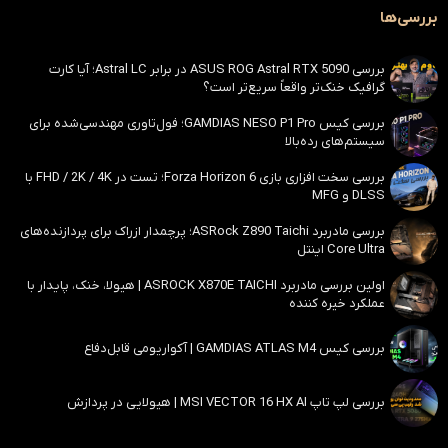
بررسی‌ها
بررسی ASUS ROG Astral RTX 5090 در برابر Astral LC؛ آیا کارت
گرافیک خنک‌تر واقعاً سریع‌تر است؟
بررسی کیس GAMDIAS NESO P1 Pro؛ فول‌تاوری مهندسی‌شده برای
سیستم‌های رده‌بالا
بررسی سخت افزاری بازی Forza Horizon 6؛ تست در FHD / 2K / 4K با
DLSS و MFG
بررسی مادربرد ASRock Z890 Taichi؛ پرچمدار ازراک برای پردازنده‌های
Core Ultra اینتل
اولین بررسی مادربرد ASROCK X870E TAICHI | هیولا، خنک، پایدار با
عملکرد خیره کننده
بررسی کیس GAMDIAS ATLAS M4 | آکواریومی قابل‌دفاع
بررسی لپ تاپ MSI VECTOR 16 HX AI | هیولایی در پردازش