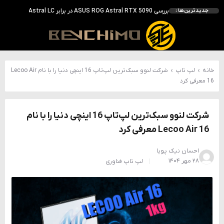
احتمال معرفی GeForce RTX 5070 SUPER با حافظه 18 گیگابایتی؛ ارتقای محسوس نسبت به مدل استاندارد
جدیدترین‌ها :
انویدیا DLSS 5 را با سه مدل هوش مصنوعی معرفی کرد؛ انتقادهای اولیه نتیجه داد
انویدیا پردازنده 88 هسته‌ای Vera را معرفی کرد؛ CPU اختصاصی برای نسل بعدی هوش مصنوعی
بالاخره سنسور Hotspot کارت‌های RTX 50 ظاهر شد؛ HWMonitor 1.65 تنها نماینده نمایش نیست
خانه
›
لپ تاپ
›
شرکت لنوو سبک‌ترین لپ‌تاپ 16 اینچی دنیا را با نام Lecoo Air
16 معرفی کرد
شرکت لنوو سبک‌ترین لپ‌تاپ 16 اینچی دنیا را با نام
Lecoo Air 16 معرفی کرد
احسان نیک پویا
۲۸ مهر ۱۴۰۴
لپ تاپ
فناوری