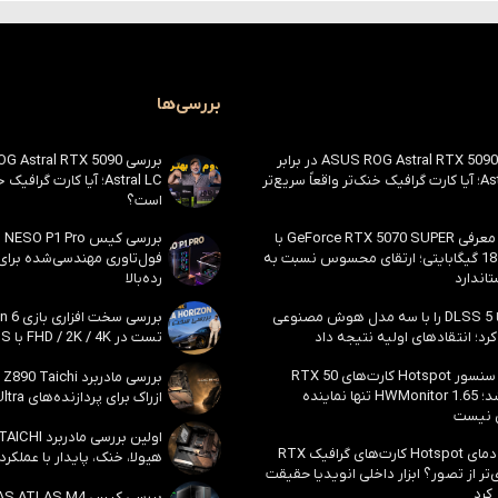
بررسی‌ها
بررسی ASUS ROG Astral RTX 5090 در برابر
Astral LC؛ آیا کارت گرافیک خنک‌تر واقعاً سریع‌تر
Astral LC؛ آیا کارت گراف
است؟
احتمال معرفی GeForce RTX 5070 SUPER با
حافظه 18 گیگابایتی؛ ارتقای محسوس نسبت به
فول‌تاوری مهندسی‌شده برا
اندارد
رده‌بالا
انویدیا DLSS 5 را با سه مدل هوش مصنوعی
رد؛ انتقادهای اولیه نتیجه داد
تست در FHD / 2K / 4K با DLSS و MFG
بالاخره سنسور Hotspot کارت‌های RTX 50
ظاهر شد؛ HWMonitor 1.65 تنها نماینده
ازراک برای پردازنده‌های Core Ultra اینتل
 نیست
مشکل دمای Hotspot کارت‌های گرافیک RTX
هیولا، خنک، پایدار با عملکرد
ی‌تر از تصور؟ ابزار داخلی انویدیا حقیقت
 کرد