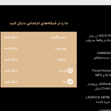
ما را در شبکه‌های اجتماعی دنبال کنید
بررسی ASUS ROG Astral RTX 5090 در برابر
اینستاگرام
دنبال کنید
یک خنک‌تر واقعاً سریع‌تر
یوتیوب
دنبال کنید
بررسی کیس GAMDIAS NESO P1 Pro؛
ی سیستم‌های
تلگرام
دنبال کنید
آپارات
بررسی سخت افزاری بازی Forza Horizon 6؛
دنبال کنید
بله
دنبال کنید
بررسی مادربرد ASRock Z890 Taichi؛ پرچمدار
اولین بررسی مادربرد ASROCK X870E TAICHI |
 خیره کننده
بررسی کیس GAMDIAS ATLAS M4 |