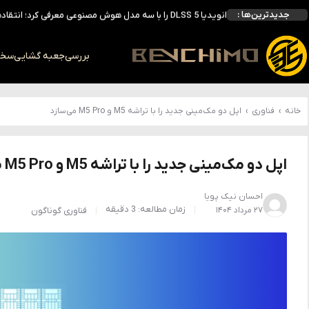
جدیدترین‌ها :
انویدیا DLSS 5 را با سه مدل هوش مصنوعی معرفی کرد؛ انتقادهای اولیه نتیجه داد
انویدیا پردازنده 88 هسته‌ای Vera را معرفی کرد؛ CPU اختصاصی برای نسل بعدی هوش مصنوعی
بالاخره سنسور Hotspot کارت‌های RTX 50 ظاهر شد؛ HWMonitor 1.65 تنها نماینده نمایش نیست
بررسی
جعبه گشایی
سخت 
بررسی کیس GAMDIAS NESO P1 Pro؛ فول‌تاوری مهندسی‌شده برای سیستم‌های رده‌بالا
خانه
›
فناوری
›
اپل دو مک‌مینی جدید را با تراشه M5 و M5 Pro می‌سازد
اپل دو مک‌مینی جدید را با تراشه M5 و M5 Pro می‌سازد
احسان نیک پویا
زمان مطالعه: 3 دقیقه
۲۷ مرداد ۱۴۰۴
فناوری
گوناگون