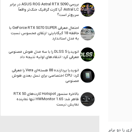
بررسی ASUS ROG Astral RTX 5090 در برابر
Astral LC؛ آیا کارت گرافیک خنک‌تر واقعاً
سریع‌تر است؟
احتمال معرفی GeForce RTX 5070 SUPER با
حافظه 18 گیگابایتی؛ ارتقای محسوس نسبت
به مدل استاندارد
انویدیا DLSS 5 را با سه مدل هوش مصنوعی
معرفی کرد؛ انتقادهای اولیه نتیجه داد
انویدیا پردازنده 88 هسته‌ای Vera را معرفی
کرد؛ CPU اختصاصی برای نسل بعدی هوش
مصنوعی
بالاخره سنسور Hotspot کارت‌های RTX 50
ظاهر شد؛ HWMonitor 1.65 تنها نماینده
نمایش نیست
 را دو برابر