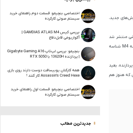
اختصاصی بنچیمو: قسمت دوم راهنمای خرید
رش‌های جدید،
سیستم صوتی کارکرده
بررسی کیس GAMDIAS ATLAS M4 |
شی منتشر شد
آکواریومی قابل‌دفاع
شه
M4
شناسه
بنچیمو: بررسی لپ‌تاپ Gigabyte Gaming A16
| پردازنده 13620H با RTX 5050
ردازنده، بعید
همه کارکنان یوبیسافت دوست دارند روی بازی
ی که هنوز هم
Assassin’s Creed Hexe کار کنند !
اختصاصی بنچیمو: قسمت اول راهنمای خرید
سیستم صوتی کارکرده
جدیدترین مطالب