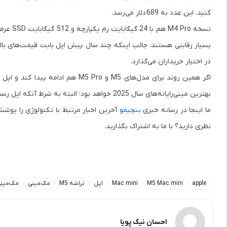
کنید، این عدد به
689 دلار
می‌رسد.
نسخه
M4 Pro
هم با 24 گیگابایت رم یکپارچه و 512 گیگابایت SSD عرضه می‌شود و قیمت آن حدود
بسیار رقابتی هستند. جالب اینکه چند سال پیش اپل بابت قیمت‌های بالا
در اختیار خریداران می‌گذارد.
اگر همین روند برای مدل‌های
M5
و
M5 Pro
هم ادامه پیدا کند و اپل 
بهترین مینی‌رایانه‌های سال 2025 خواهد بود؛ البته به شرط آنکه اپل رسماً این محصول را در اواخر امسال معرفی کند.
ما اینجا در رسانه خبری
بنچیمو
نظری دارید؟ با ما به اشتراک بگذارید.
apple
M5 Mac mini
Mac mini
اپل
تراشه M5
مک‌مینی
مک‌مینی 
احسان نیک پویا