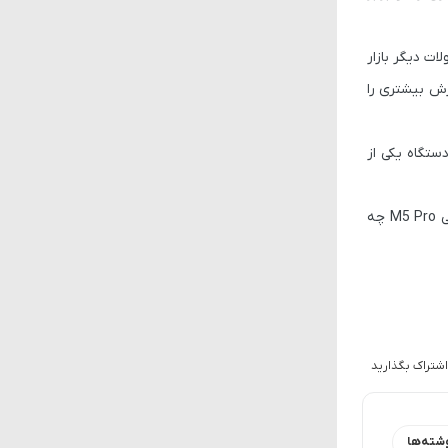
ت دیگر بازار
زش بیشتری را
ستگاه یکی از
آخرین اخبار مرتبط با تکنولوژی را پوشش می‌دهیم، پس حتماً با ما همراه باشید. شما در مورد مک‌مینی M5 و مک‌مینی M5 Pro چه
اشتراک بگذارید
شته‌ها