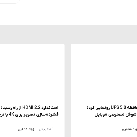
سامسونگ از حافظه UFS 5.0 رونمایی کرد؛
استاندارد HDMI 2.2 از راه ر
ز هوش مصنوعی موبایل
فشرده‌سازی تصویر برای 4K با نرخ 240 هرتز
اد مظفری
1 ماه پیش
جواد مظفری