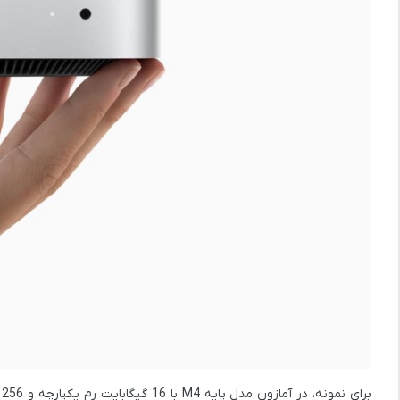
برای نمونه، در آمازون مدل پایه M4 با 16 گیگابایت رم یکپارچه و 256 گیگابایت حافظه SSD تنها