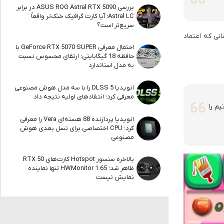
بررسی ASUS ROG Astral RTX 5090 در برابر
Astral LC؛ آیا کارت گرافیک خنک‌تر واقعاً
سریع‌تر است؟
نی که اعتماد
احتمال معرفی GeForce RTX 5070 SUPER با
حافظه 18 گیگابایتی؛ ارتقای محسوس نسبت
به مدل استاندارد
انویدیا DLSS 5 را با سه مدل هوش مصنوعی
معرفی کرد؛ انتقادهای اولیه نتیجه داد
م را
انویدیا پردازنده 88 هسته‌ای Vera را معرفی
کرد؛ CPU اختصاصی برای نسل بعدی هوش
مصنوعی
بالاخره سنسور Hotspot کارت‌های RTX 50
ظاهر شد؛ HWMonitor 1.65 تنها نماینده
نمایش نیست