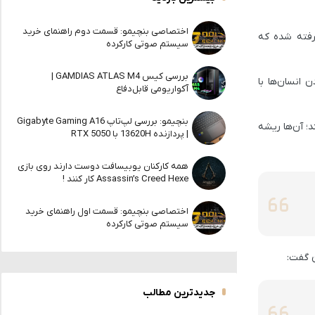
اختصاصی بنچیمو: قسمت دوم راهنمای خرید
سوی مدیرانی گرفته شده که
سیستم صوتی کارکرده
بررسی کیس GAMDIAS ATLAS M4 |
ردن انسان‌ها با
آکواریومی قابل‌دفاع
بنچیمو: بررسی لپ‌تاپ Gigabyte Gaming A16
ن حال، برخی منابع تنها مایکروسافت یا AI را مقصر نمی‌دانند؛ آن‌ها ریشه
| پردازنده 13620H با RTX 5050
همه کارکنان یوبیسافت دوست دارند روی بازی
Assassin’s Creed Hexe کار کنند !
اختصاصی بنچیمو: قسمت اول راهنمای خرید
سیستم صوتی کارکرده
ن گفت:
جدیدترین مطالب