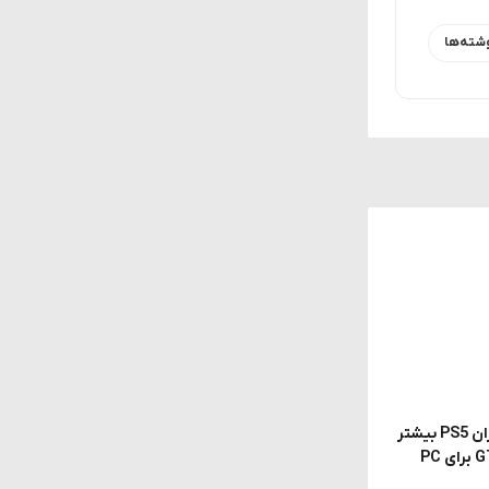
شته‌ها
گزارش جنجالی: Rockstar از کاربران PS5 بیشتر
سود می‌برد؛ به همین دلیل GTA 6 برای PC