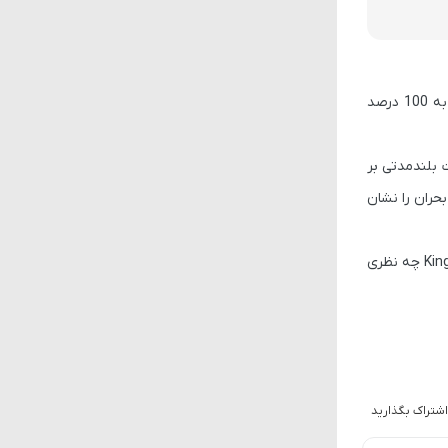
از مدتی پیش مایکروسافت استفاده از AI را اجباری کرده بود. هدف پارسال رسیدن به 70 یا 80 درصد استفاده روزانه بود. هدف امسال این است که به 100 درصد
ت بلندمدتی بر
حران را نشان
آخرین اخبار مرتبط با تکنولوژی را پوشش می‌دهیم، پس حتماً با ما همراه باشید. شما در مورد اخراج‌های گسترده شرکت King چه نظری
اشتراک بگذارید