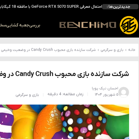
جدیدترین‌ها :
انویدیا DLSS 5 را با سه مدل هوش مصنوعی معرفی کرد؛ انتقادهای اولیه نتیجه داد
انویدیا پردازنده 88 هسته‌ای Vera را معرفی کرد؛ CPU اختصاصی برای نسل بعدی هوش مصنوعی
بالاخره سنسور Hotspot کارت‌های RTX 50 ظاهر شد؛ HWMonitor 1.65 تنها نماینده نمایش نیست
بررسی
جعبه گشایی
سخت 
بررسی کیس GAMDIAS NESO P1 Pro؛ فول‌تاوری مهندسی‌شده برای سیستم‌های رده‌بالا
خانه
›
بازی و سرگرمی
›
شرکت سازنده بازی محبوب Candy Crush در وضعیت وخیمی قرار دارد !
شرکت سازنده بازی محبوب Candy Crush در وضعیت وخیمی قرار دارد !
احسان نیک پویا
زمان مطالعه: 4 دقیقه
۵ شهریور ۱۴۰۴
بازی و سرگرمی