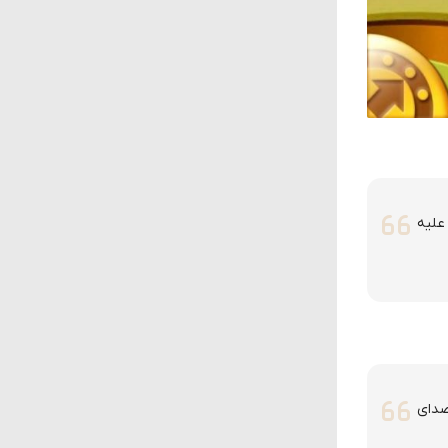
علیه
 صدای