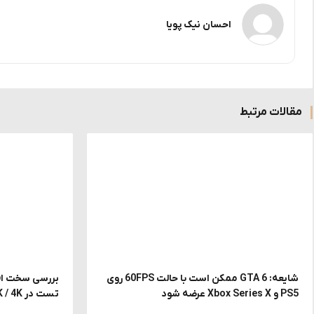
احسان نیک پویا
مقالات مرتبط
شایعه: GTA 6 ممکن است با حالت 60FPS روی
PS5 و Xbox Series X عرضه شود
تست در FHD / 2K / 4K با DLSS و MFG