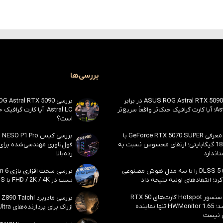
بررسی‌ها
بررسی ASUS ROG Astral RTX 5090 در برابر
Astral LC؛ آیا کارت گرافیک خنک‌تر واقعاً سریع‌تر
Astral LC؛ آیا کارت گراف
است؟
احتمال معرفی GeForce RTX 5070 SUPER با
حافظه 18 گیگابایتی؛ ارتقای محسوس نسبت به
فول‌تاوری مهندسی‌شده برا
اندارد
رده‌بالا
انویدیا DLSS 5 را با سه مدل هوش مصنوعی
رد؛ انتقادهای اولیه نتیجه داد
تست در FHD / 2K / 4K با DLSS و MFG
بالاخره سنسور Hotspot کارت‌های RTX 50
ظاهر شد؛ HWMonitor 1.65 تنها نماینده
ازراک برای پردازنده‌های Core Ultra اینتل
 نیست