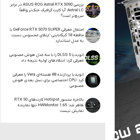
بررسی ASUS ROG Astral RTX 5090 در برابر
Astral LC؛ آیا کارت گرافیک خنک‌تر واقعاً
سریع‌تر است؟
احتمال معرفی GeForce RTX 5070 SUPER با
حافظه 18 گیگابایتی؛ ارتقای محسوس نسبت
به مدل استاندارد
انویدیا DLSS 5 را با سه مدل هوش مصنوعی
معرفی کرد؛ انتقادهای اولیه نتیجه داد
انویدیا پردازنده 88 هسته‌ای Vera را معرفی
کرد؛ CPU اختصاصی برای نسل بعدی هوش
مصنوعی
بالاخره سنسور Hotspot کارت‌های RTX 50
ظاهر شد؛ HWMonitor 1.65 تنها نماینده
نمایش نیست