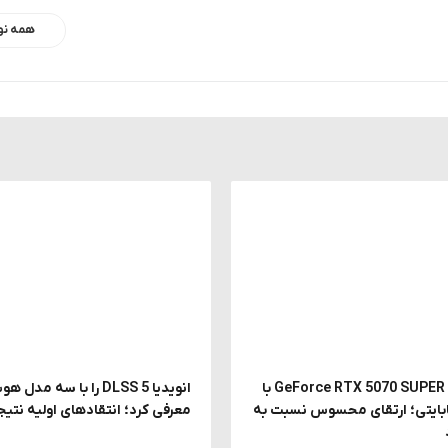
همه نو
احتمال معرفی GeForce RTX 5070 SUPER با
انویدیا DLSS 5 را با سه
 18 گیگابایتی؛ ارتقای محسوس نسبت به
معرفی کرد؛ انتقادهای اولیه نتیج