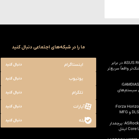
ما را در شبکه‌های اجتماعی دنبال کنید
بررسی ASUS ROG Astral RTX 5090 در برابر
اینستاگرام
دنبال کنید
یک خنک‌تر واقعاً سریع‌تر
یوتیوب
دنبال کنید
بررسی کیس GAMDIAS NESO P1 Pro؛
ی سیستم‌های
تلگرام
دنبال کنید
آپارات
بررسی سخت افزاری بازی Forza Horizon 6؛
دنبال کنید
بله
دنبال کنید
بررسی مادربرد ASRock Z890 Taichi؛ پرچمدار