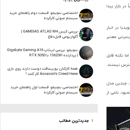
در بازار پیدا
اختصاصی بنچیمو: قسمت دوم راهنمای خرید
سیستم صوتی کارکرده
دیا در انبار
بررسی کیس GAMDIAS ATLAS M4 |
‌های اینترنتی معتبر
آکواریومی قابل‌دفاع
بنچیمو: بررسی لپ‌تاپ Gigabyte Gaming A16
RTX 50 را در سایت خود قرار داد. اما نکته قابل
| پردازنده 13620H با RTX 5050
 برای خرید در دسترس نیستند.
همه کارکنان یوبیسافت دوست دارند روی بازی
Assassin’s Creed Hexe کار کنند !
د. چندین مدل
اختصاصی بنچیمو: قسمت اول راهنمای خرید
بود، ناشی از
سیستم صوتی کارکرده
جدیدترین مطالب