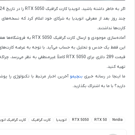
اگر به خاطر داشته باشید، انویدیا کارت گرافیک RTX 5050 را در تاریخ
24 ژوئن
چند روز بعد از معرفی، انویدیا به شرکای خود اعلام کرد که نسخه‌های س
کارت‌ها نداشتند
.
آماده‌سازی موجودی و ارسال کارت گرافیک RTX 5050 به فروشگاه‌ها
هفت
این فقط یک
حدس و تحلیل
به حساب می‌آید. با توجه به عرضه کارت‌های قبلی سری RTX 50، چنین شرایطی 
قیمت 289 دلاری برای RTX 5050
کاملاً غیرمنطقی
به نظر می‌رسد، چراکه
تهیه کنید.
ما اینجا در رسانه خبری
بنچیمو
آخرین اخبار مرتبط با تکنولوژی را پوش
دارید؟ با ما به اشتراک بگذارید.
Nvidia
RTX 50
RTX 5050
انویدیا
کارت گرافیک
کارت گرافیک انوید