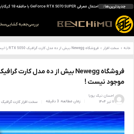
احتمال معرفی GeForce RTX 5070 SUPER با حافظه 18 گیگابایتی؛ ارتقای محسوس نسبت به مدل استاندارد
جدیدترین‌ها :
انویدیا DLSS 5 را با سه مدل هوش مصنوعی معرفی کرد؛ انتقادهای اولیه نتیجه داد
انویدیا پردازنده 88 هسته‌ای Vera را معرفی کرد؛ CPU اختصاصی برای نسل بعدی هوش مصنوعی
بالاخره سنسور Hotspot کارت‌های RTX 50 ظاهر شد؛ HWMonitor 1.65 تنها نماینده نمایش نیست
بررسی
جعبه گشایی
سخت 
بررسی کیس GAMDIAS NESO P1 Pro؛ فول‌تاوری مهندسی‌شده برای سیستم‌های رده‌بالا
خانه
›
سخت افزار
›
فروشگاه Newegg بیش از ده مدل کارت گرافیک RTX 5050 را لیست کرده اما هیچ‌کدام از آن‌ها در انبار موجود نیست !
موجود نیست !
احسان نیک پویا
زمان مطالعه: 3 دقیقه
۱۱ تیر ۱۴۰۴
سخت افزار
کارت گرافیک