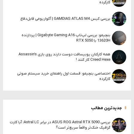
کارکرده
بررسی کیس GAMDIAS ATLAS M4 | آکواریومی قابل‌دفاع
بنچیمو: بررسی لپ‌تاپ Gigabyte Gaming A16 | پردازنده
13620H با RTX 5050
همه کارکنان یوبیسافت دوست دارند روی بازی Assassin’s
Creed Hexe کار کنند !
اختصاصی بنچیمو: قسمت اول راهنمای خرید سیستم صوتی
کارکرده
جدیدترین مطالب
بررسی ASUS ROG Astral RTX 5090 در برابر Astral LC؛ آیا کارت
گرافیک خنک‌تر واقعاً سریع‌تر است؟