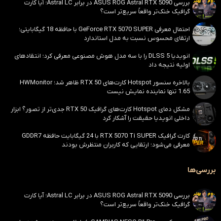
بررسی ASUS ROG Astral RTX 5090 در برابر Astral LC؛ آیا کارت
گرافیک خنک‌تر واقعاً سریع‌تر است؟
احتمال معرفی GeForce RTX 5070 SUPER با حافظه 18 گیگابایتی؛
ارتقای محسوس نسبت به مدل استاندارد
انویدیا DLSS 5 را با سه مدل هوش مصنوعی معرفی کرد؛ انتقادهای
اولیه نتیجه داد
بالاخره سنسور Hotspot کارت‌های RTX 50 ظاهر شد؛ HWMonitor
1.65 تنها نماینده نمایش نیست
مشکل دمای Hotspot کارت‌های گرافیک RTX 50 جدی‌تر از تصور؟ ابزار
داخلی انویدیا حقیقت را آشکار کرد
کارت گرافیک RTX 5070 Ti SUPER با 24 گیگابایت حافظه GDDR7
معرفی می‌شود؛ ارتقایی که کاربران منتظرش بودند
بررسی‌ها
بررسی ASUS ROG Astral RTX 5090 در برابر Astral LC؛ آیا کارت
گرافیک خنک‌تر واقعاً سریع‌تر است؟