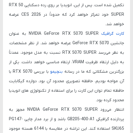
تکمیل شده است. پس از این، انویدیا بر روی رده دسکتاپی RTX 50
SUPER خود تمرکز خواهد کرد که حدوداً در CES 2026 عرضه
خواهد شد.
کارت گرافیک
NVIDIA GeForce RTX 5070 SUPER به عنوان
جانشین GeForce RTX 5070 عرضه خواهد شد. از نظر مشخصات،
به نظر می‌رسد RTX 5070 SUPER نسبت به مدل موجود، عمدتاً
به دلیل ارتقاء ظرفیت VRAM، ارتقاء مناسبی خواهد داشت. یکی از
بزرگترین مشکلاتی که ما در رسانه
بنچیمو
با بررسی RTX 5070 با
آن مواجه بودیم، حافظه تصویری محدود آن بود. دوازده گیگابایت
حافظه تمام توان این کارت را برای استفاده از تکنولوژی های انویدیا
محدود کرده بود.
انتظار می‌رود NVIDIA GeForce RTX 5070 SUPER مجهز به
پردازنده گرافیکی GB205-400-A1 باشد و از برد مدار چاپی PG147-
SKU65 استفاده کند. این تراشه در مقایسه با 6144 هسته موجود