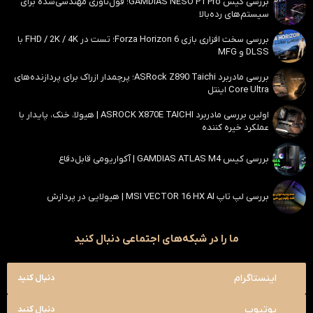
بررسی کیس GAMDIAS NESO P1 Pro؛ فول‌تاوری مهندسی‌شده برای
سیستم‌های رده‌بالا
بررسی سخت افزاری بازی Forza Horizon 6؛ تست در FHD / 2K / 4K با
DLSS و MFG
بررسی مادربرد ASRock Z890 Taichi؛ پرچمدار ازراک برای پردازنده‌های
Core Ultra اینتل
اولین بررسی مادربرد ASROCK X870E TAICHI | هیولا، خنک، پایدار با
عملکرد خیره کننده
بررسی کیس GAMDIAS ATLAS M4 | آکواریومی قابل‌دفاع
بررسی لپ تاپ MSI VECTOR 16 HX AI | هیولایی در پردازش
ما را در شبکه‌های اجتماعی دنبال کنید
اینستاگرام
دنبال کنید
یوتیوب
دنبال کنید