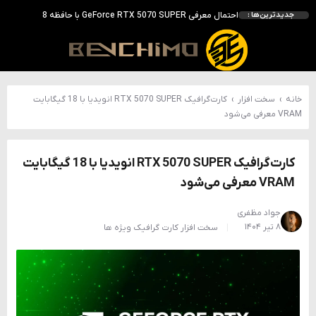
انویدیا DLSS 5 را با سه مدل هوش مصنوعی معرفی کرد؛ انتقادهای اولیه نتیجه داد
جدیدترین‌ها :
انویدیا پردازنده 88 هسته‌ای Vera را معرفی کرد؛ CPU اختصاصی برای نسل بعدی هوش مصنوعی
بالاخره سنسور Hotspot کارت‌های RTX 50 ظاهر شد؛ HWMonitor 1.65 تنها نماینده نمایش نیست
بررسی کیس GAMDIAS NESO P1 Pro؛ فول‌تاوری مهندسی‌شده برای سیستم‌های رده‌بالا
خانه
›
سخت افزار
›
کارت‌گرافیک RTX 5070 SUPER انویدیا با 18 گیگابایت
VRAM معرفی می‌شود
کارت‌گرافیک RTX 5070 SUPER انویدیا با 18 گیگابایت
VRAM معرفی می‌شود
جواد مظفری
۸ تیر ۱۴۰۴
سخت افزار
کارت گرافیک
ویژه ها