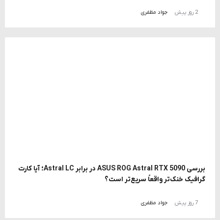
2 روز پیش
جواد مظفری
بررسی ASUS ROG Astral RTX 5090 در برابر Astral LC؛ آیا کارت
گرافیک خنک‌تر واقعاً سریع‌تر است؟
7 روز پیش
جواد مظفری