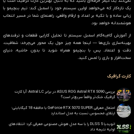
نمی‌کند یک گیمر حرفه‌ای باشید که به دنبال بهترین کارت گرافیک است یا
یک تازه‌کار که می‌خواهد اولین سیستم خود را اسمبل کند؛ تیم بنچیمو با
زبانی ساده و با تکیه بر اعداد و ارقام واقعی، راهنمای شما در مسیر انتخاب
هوشمندانه خواهد بود.
از آموزش گام‌به‌گام اسمبل سیستم تا تحلیل کارایی قطعات و ترفندهای
بهینه‌سازی بازی‌ها — اینجا همه چیز حول یک محور می‌چرخد:
شفافیت،
دقت و اعتماد
. پس با بنچیمو همراه شوید تا بدون حاشیه، دنیای
سخت‌افزار و بازی را لمس کنید.
کارت گرافیک
بررسی ASUS ROG Astral RTX 5090 در برابر Astral LC؛ آیا کارت
گرافیک خنک‌تر واقعاً سریع‌تر است؟
احتمال معرفی GeForce RTX 5070 SUPER با حافظه 18 گیگابایتی؛
ارتقای محسوس نسبت به مدل استاندارد
انویدیا DLSS 5 را با سه مدل هوش مصنوعی معرفی کرد؛ انتقادهای
اولیه نتیجه داد