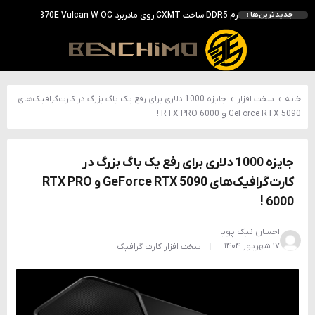
بررسی ASUS ROG Astral RTX 5090 در برابر Astral LC؛ آیا کارت گرافیک خنک‌تر واقعاً سریع‌تر است؟
جدیدترین‌ها :
احتمال معرفی GeForce RTX 5070 SUPER با حافظه 18 گیگابایتی؛ ارتقای محسوس نسبت به مدل استاندارد
انویدیا DLSS 5 را با سه مدل هوش مصنوعی معرفی کرد؛ انتقادهای اولیه نتیجه داد
انویدیا پردازنده 88 هسته‌ای Vera را معرفی کرد؛ CPU اختصاصی برای نسل بعدی هوش مصنوعی
خانه
›
سخت افزار
›
جایزه 1000 دلاری برای رفع یک باگ بزرگ در کارت‌گرافیک‌های
GeForce RTX 5090 و RTX PRO 6000 !
جایزه 1000 دلاری برای رفع یک باگ بزرگ در
کارت‌گرافیک‌های GeForce RTX 5090 و RTX PRO
6000 !
احسان نیک پویا
۱۷ شهریور ۱۴۰۴
سخت افزار
کارت گرافیک