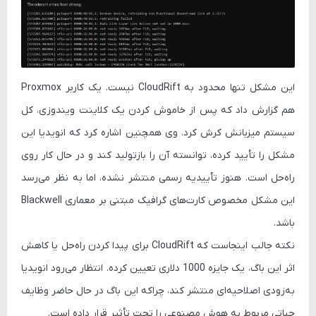
این مشکل تنها محدود به CloudRift نیست. یک کاربر
Proxmox
هم گزارش داد که پس از خاموش کردن یک کلاینت ویندوزی، کل
سیستم میزبانش کرش کرد. وی همچنین اشاره کرد که انویدیا این
مشکل را تأیید کرده، توانسته آن را بازتولید کند و در حال کار روی
راه‌حل است. هنوز تأییدیه رسمی منتشر نشده، اما به نظر می‌رسد
این مشکل مخصوص کارت‌های گرافیک مبتنی بر معماری
Blackwell
باشد.
نکته جالب اینجاست که CloudRift برای پیدا کردن راه‌حل یا کاهش
اثر این باگ، یک جایزه
1000 دلاری
تعیین کرده. انتظار می‌رود انویدیا
به‌زودی اصلاحیه‌ای منتشر کند، چراکه این باگ در حال حاضر وظایف
حیاتی مربوط به هوش مصنوعی را تحت تأثیر قرار داده است.