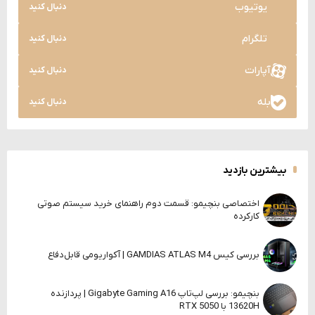
یوتیوب
دنبال کنید
تلگرام
دنبال کنید
آپارات
دنبال کنید
بله
دنبال کنید
بیشترین بازدید
اختصاصی بنچیمو: قسمت دوم راهنمای خرید سیستم صوتی
کارکرده
بررسی کیس GAMDIAS ATLAS M4 | آکواریومی قابل‌دفاع
بنچیمو: بررسی لپ‌تاپ Gigabyte Gaming A16 | پردازنده
13620H با RTX 5050