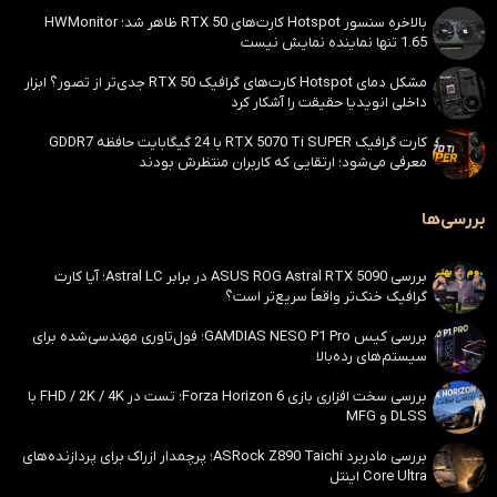
بالاخره سنسور Hotspot کارت‌های RTX 50 ظاهر شد؛ HWMonitor
1.65 تنها نماینده نمایش نیست
مشکل دمای Hotspot کارت‌های گرافیک RTX 50 جدی‌تر از تصور؟ ابزار
داخلی انویدیا حقیقت را آشکار کرد
کارت گرافیک RTX 5070 Ti SUPER با 24 گیگابایت حافظه GDDR7
معرفی می‌شود؛ ارتقایی که کاربران منتظرش بودند
بررسی‌ها
بررسی ASUS ROG Astral RTX 5090 در برابر Astral LC؛ آیا کارت
گرافیک خنک‌تر واقعاً سریع‌تر است؟
بررسی کیس GAMDIAS NESO P1 Pro؛ فول‌تاوری مهندسی‌شده برای
سیستم‌های رده‌بالا
بررسی سخت افزاری بازی Forza Horizon 6؛ تست در FHD / 2K / 4K با
DLSS و MFG
بررسی مادربرد ASRock Z890 Taichi؛ پرچمدار ازراک برای پردازنده‌های
Core Ultra اینتل