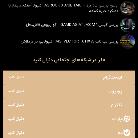
اولین بررسی مادربرد ASROCK X870E TAICHI | هیولا، خنک، پایدار با
عملکرد خیره کننده
بررسی کیس GAMDIAS ATLAS M4 | آکواریومی قابل‌دفاع
بررسی لپ تاپ MSI VECTOR 16 HX AI | هیولایی در پردازش
ما را در شبکه‌های اجتماعی دنبال کنید
اینستاگرام
دنبال کنید
یوتیوب
دنبال کنید
تلگرام
دنبال کنید
آپارات
دنبال کنید
بله
دنبال کنید