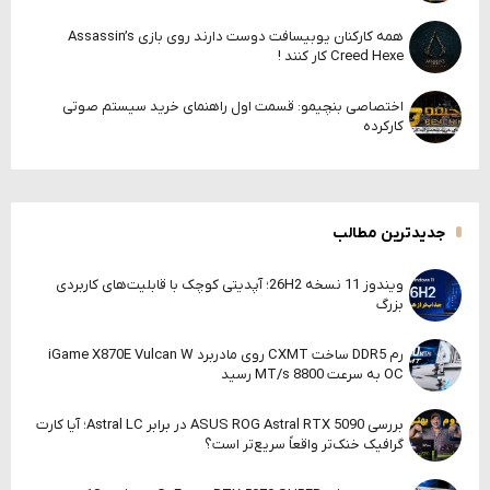
همه کارکنان یوبیسافت دوست دارند روی بازی Assassin’s
Creed Hexe کار کنند !
اختصاصی بنچیمو: قسمت اول راهنمای خرید سیستم صوتی
کارکرده
جدیدترین مطالب
ویندوز 11 نسخه 26H2؛ آپدیتی کوچک با قابلیت‌های کاربردی
بزرگ
رم DDR5 ساخت CXMT روی مادربرد iGame X870E Vulcan W
OC به سرعت 8800 MT/s رسید
بررسی ASUS ROG Astral RTX 5090 در برابر Astral LC؛ آیا کارت
گرافیک خنک‌تر واقعاً سریع‌تر است؟