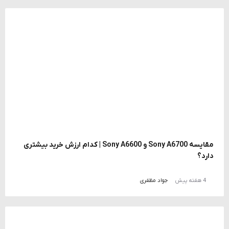
مقایسه Sony A6700 و Sony A6600 | کدام ارزش خرید بیشتری
دارد؟
4 هفته پیش
جواد مظفری