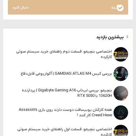
بله
دنبال کنید
بیشترین بازدید
اختصاصی بنچیمو: قسمت دوم راهنمای خرید سیستم صوتی
کارکرده
بررسی کیس GAMDIAS ATLAS M4 | آکواریومی قابل‌دفاع
بنچیمو: بررسی لپ‌تاپ Gigabyte Gaming A16 | پردازنده
13620H با RTX 5050
همه کارکنان یوبیسافت دوست دارند روی بازی Assassin’s
Creed Hexe کار کنند !
اختصاصی بنچیمو: قسمت اول راهنمای خرید سیستم صوتی
کارکرده