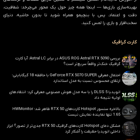
بهینه‌سازی بازی‌ها — اینجا همه چیز حول یک محور می‌چرخد:
شفافیت،
دقت و اعتماد
. پس با بنچیمو همراه شوید تا بدون حاشیه، دنیای
سخت‌افزار و بازی را لمس کنید.
کارت گرافیک
بررسی ASUS ROG Astral RTX 5090 در برابر Astral LC؛ آیا کارت
گرافیک خنک‌تر واقعاً سریع‌تر است؟
احتمال معرفی GeForce RTX 5070 SUPER با حافظه 18 گیگابایتی؛
ارتقای محسوس نسبت به مدل استاندارد
انویدیا DLSS 5 را با سه مدل هوش مصنوعی معرفی کرد؛ انتقادهای
اولیه نتیجه داد
بالاخره سنسور Hotspot کارت‌های RTX 50 ظاهر شد؛ HWMonitor
1.65 تنها نماینده نمایش نیست
مشکل دمای Hotspot کارت‌های گرافیک RTX 50 جدی‌تر از تصور؟ ابزار
داخلی انویدیا حقیقت را آشکار کرد