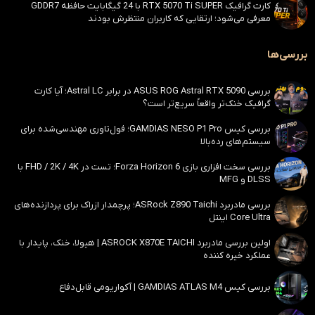
کارت گرافیک RTX 5070 Ti SUPER با 24 گیگابایت حافظه GDDR7
معرفی می‌شود؛ ارتقایی که کاربران منتظرش بودند
بررسی‌ها
بررسی ASUS ROG Astral RTX 5090 در برابر Astral LC؛ آیا کارت
گرافیک خنک‌تر واقعاً سریع‌تر است؟
بررسی کیس GAMDIAS NESO P1 Pro؛ فول‌تاوری مهندسی‌شده برای
سیستم‌های رده‌بالا
بررسی سخت افزاری بازی Forza Horizon 6؛ تست در FHD / 2K / 4K با
DLSS و MFG
بررسی مادربرد ASRock Z890 Taichi؛ پرچمدار ازراک برای پردازنده‌های
Core Ultra اینتل
اولین بررسی مادربرد ASROCK X870E TAICHI | هیولا، خنک، پایدار با
عملکرد خیره کننده
بررسی کیس GAMDIAS ATLAS M4 | آکواریومی قابل‌دفاع