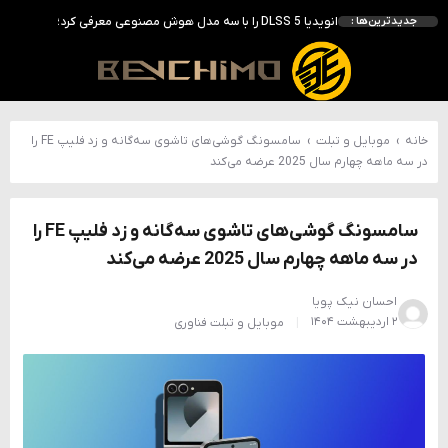
انویدیا DLSS 5 را با سه مدل هوش مصنوعی معرفی کرد؛ انتقادهای اولیه نتیجه داد
جدیدترین‌ها :
انویدیا پردازنده 88 هسته‌ای Vera را معرفی کرد؛ CPU اختصاصی برای نسل بعدی هوش مصنوعی
بالاخره سنسور Hotspot کارت‌های RTX 50 ظاهر شد؛ HWMonitor 1.65 تنها نماینده نمایش نیست
بررسی کیس GAMDIAS NESO P1 Pro؛ فول‌تاوری مهندسی‌شده برای سیستم‌های رده‌بالا
خانه
›
موبایل و تبلت
›
سامسونگ گوشی‌های تاشوی سه‌گانه و زد فلیپ FE را
در سه ماهه چهارم سال 2025 عرضه می‌کند
سامسونگ گوشی‌های تاشوی سه‌گانه و زد فلیپ FE را
در سه ماهه چهارم سال 2025 عرضه می‌کند
احسان نیک پویا
۲ اردیبهشت ۱۴۰۴
موبایل و تبلت
فناوری