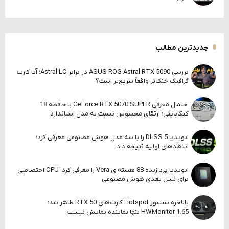
جدیدترین مطالب
بررسی ASUS ROG Astral RTX 5090 در برابر Astral LC؛ آیا کارت
گرافیک خنک‌تر واقعاً سریع‌تر است؟
احتمال معرفی GeForce RTX 5070 SUPER با حافظه 18
گیگابایتی؛ ارتقای محسوس نسبت به مدل استاندارد
انویدیا DLSS 5 را با سه مدل هوش مصنوعی معرفی کرد؛
انتقادهای اولیه نتیجه داد
انویدیا پردازنده 88 هسته‌ای Vera را معرفی کرد؛ CPU اختصاصی
برای نسل بعدی هوش مصنوعی
بالاخره سنسور Hotspot کارت‌های RTX 50 ظاهر شد؛
HWMonitor 1.65 تنها نماینده نمایش نیست