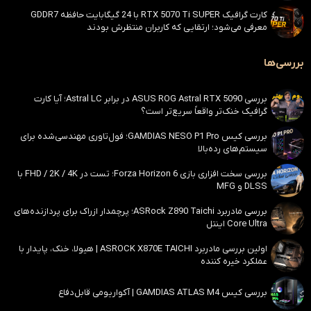
کارت گرافیک RTX 5070 Ti SUPER با 24 گیگابایت حافظه GDDR7
معرفی می‌شود؛ ارتقایی که کاربران منتظرش بودند
بررسی‌ها
بررسی ASUS ROG Astral RTX 5090 در برابر Astral LC؛ آیا کارت
گرافیک خنک‌تر واقعاً سریع‌تر است؟
بررسی کیس GAMDIAS NESO P1 Pro؛ فول‌تاوری مهندسی‌شده برای
سیستم‌های رده‌بالا
بررسی سخت افزاری بازی Forza Horizon 6؛ تست در FHD / 2K / 4K با
DLSS و MFG
بررسی مادربرد ASRock Z890 Taichi؛ پرچمدار ازراک برای پردازنده‌های
Core Ultra اینتل
اولین بررسی مادربرد ASROCK X870E TAICHI | هیولا، خنک، پایدار با
عملکرد خیره کننده
بررسی کیس GAMDIAS ATLAS M4 | آکواریومی قابل‌دفاع