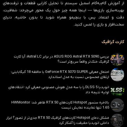
از آموزش گام‌به‌گام اسمبل سیستم تا تحلیل کارایی قطعات و ترفندهای
بهینه‌سازی بازی‌ها — اینجا همه چیز حول یک محور می‌چرخد:
شفافیت،
دقت و اعتماد
. پس با بنچیمو همراه شوید تا بدون حاشیه، دنیای
سخت‌افزار و بازی را لمس کنید.
کارت گرافیک
بررسی ASUS ROG Astral RTX 5090 در برابر Astral LC؛ آیا کارت
گرافیک خنک‌تر واقعاً سریع‌تر است؟
احتمال معرفی GeForce RTX 5070 SUPER با حافظه 18 گیگابایتی؛
ارتقای محسوس نسبت به مدل استاندارد
انویدیا DLSS 5 را با سه مدل هوش مصنوعی معرفی کرد؛ انتقادهای
اولیه نتیجه داد
بالاخره سنسور Hotspot کارت‌های RTX 50 ظاهر شد؛ HWMonitor
1.65 تنها نماینده نمایش نیست
مشکل دمای Hotspot کارت‌های گرافیک RTX 50 جدی‌تر از تصور؟ ابزار
داخلی انویدیا حقیقت را آشکار کرد