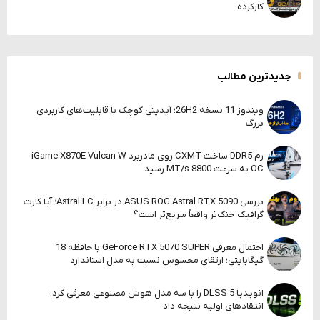
کارکرده
جدیدترین مطالب
ویندوز 11 نسخه 26H2؛ آپدیتی کوچک با قابلیت‌های کاربردی
بزرگ
رم DDR5 ساخت CXMT روی مادربرد iGame X870E Vulcan W
OC به سرعت 8800 MT/s رسید
بررسی ASUS ROG Astral RTX 5090 در برابر Astral LC؛ آیا کارت
گرافیک خنک‌تر واقعاً سریع‌تر است؟
احتمال معرفی GeForce RTX 5070 SUPER با حافظه 18
گیگابایتی؛ ارتقای محسوس نسبت به مدل استاندارد
انویدیا DLSS 5 را با سه مدل هوش مصنوعی معرفی کرد؛
انتقادهای اولیه نتیجه داد