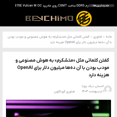
رم DDR5 ساخت CXMT روی مادربرد iGame X870E Vulcan W OC به سرعت 8800 MT/s رسید
جدیدترین‌ها :
بررسی ASUS ROG Astral RTX 5090 در برابر Astral LC؛ آیا کارت گرافیک خنک‌تر واقعاً سریع‌تر است؟
احتمال معرفی GeForce RTX 5070 SUPER با حافظه 18 گیگابایتی؛ ارتقای محسوس نسبت به مدل استاندارد
انویدیا DLSS 5 را با سه مدل هوش مصنوعی معرفی کرد؛ انتقادهای اولیه نتیجه داد
انویدیا پردازنده 88 هسته‌ای Vera را معرفی کرد؛ CPU اختصاصی برای نسل بعدی هوش مصنوعی
خانه
›
فناوری
›
گفتن کلماتی مثل «متشکرم» به هوش مصنوعی و مودب بودن
با آن ده‌ها میلیون دلار برای OpenAI هزینه دارد
گفتن کلماتی مثل «متشکرم» به هوش مصنوعی و
مودب بودن با آن ده‌ها میلیون دلار برای OpenAI
هزینه دارد
احسان نیک پویا
۱ اردیبهشت ۱۴۰۴
فناوری
گوناگون