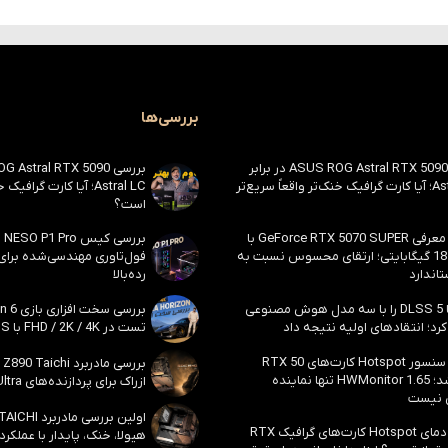
بررسی‌ها
بررسی ASUS ROG Astral RTX 5090 در برابر
Astral LC؛ آیا کارت گرافیک خنک‌تر واقعاً سریع‌تر
Astral LC؛ آیا کارت گراف
است؟
احتمال معرفی GeForce RTX 5070 SUPER با
حافظه 18 گیگابایتی؛ ارتقای محسوس نسبت به
فول‌تاوری مهندسی‌شده برا
اندارد
رده‌بالا
انویدیا DLSS 5 را با سه مدل هوش مصنوعی
رد؛ انتقادهای اولیه نتیجه داد
تست در FHD / 2K / 4K با DLSS و MFG
بالاخره سنسور Hotspot کارت‌های RTX 50
ظاهر شد؛ HWMonitor 1.65 تنها نماینده
ازراک برای پردازنده‌های Core Ultra اینتل
 نیست
مشکل دمای Hotspot کارت‌های گرافیک RTX
هیولا، خنک، پایدار با عملکرد