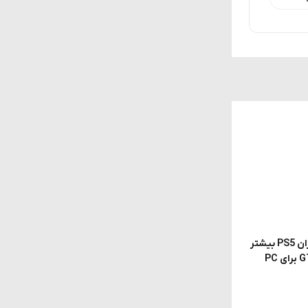
گزارش جنجالی: Rockstar از کاربران PS5 بیشتر
سود می‌برد؛ به همین دلیل GTA 6 برای PC