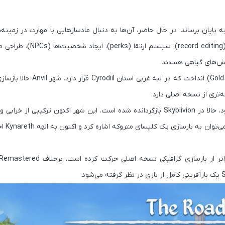
 به پایان برساند. در حال حاضر، آن‌ها به دنبال مادسازهایی با مهارت در زمینه
)
،
سیستم ارتقا (perks)
،
ایجاد شخصیت‌ها (NPCs)
،
طراحی م
ش‌های گیاهی
هستند.
انداخت که در لبه غربی استان Cyrodiil قرار دارد. شهر
Anvil
حالا بازسا
تری از نسخه اصلی دارد.
که پیش از انتشار از بازی Oblivion حذف شده بود، حالا در Skyblivion بازگردانده شده است. این شهر اکنون ترک
ی‌توان به بازسازی یک کلیسای متروکه اشاره کرد و اکنون به الهه
Kynareth
اخ
 Remastered