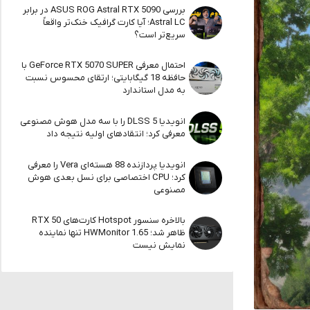
بررسی ASUS ROG Astral RTX 5090 در برابر
Astral LC؛ آیا کارت گرافیک خنک‌تر واقعاً
سریع‌تر است؟
احتمال معرفی GeForce RTX 5070 SUPER با
حافظه 18 گیگابایتی؛ ارتقای محسوس نسبت
به مدل استاندارد
انویدیا DLSS 5 را با سه مدل هوش مصنوعی
معرفی کرد؛ انتقادهای اولیه نتیجه داد
انویدیا پردازنده 88 هسته‌ای Vera را معرفی
کرد؛ CPU اختصاصی برای نسل بعدی هوش
مصنوعی
بالاخره سنسور Hotspot کارت‌های RTX 50
ظاهر شد؛ HWMonitor 1.65 تنها نماینده
نمایش نیست