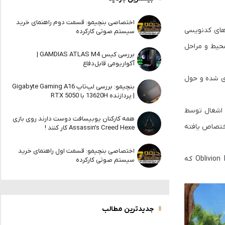
اختصاصی بنچیمو: قسمت دوم راهنمای خرید
‌های
کدنویسی
سیستم صوتی کارکرده
حیط و مراحل
بررسی کیس GAMDIAS ATLAS M4 |
آکواریومی قابل‌دفاع
زی شده و حول
بنچیمو: بررسی لپ‌تاپ Gigabyte Gaming A16
| پردازنده 13620H با RTX 5050
یبی از خرابی و اشغال توسط
همه کارکنان یوبیسافت دوست دارند روی بازی
تصاص یافته
Assassin’s Creed Hexe کار کنند !
اختصاصی بنچیمو: قسمت اول راهنمای خرید
Oblivion
که
سیستم صوتی کارکرده
جدیدترین مطالب