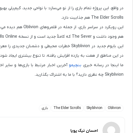
در واقع، این پروژه
تمام بازی را از نو می‌سازد
؛ با نواحی جدید، گیم‌پلی بهب
The Elder Scrolls هم جذابیت دارد.
این رویکرد در سراسر بازی، از جمله در
قلمروهای Oblivion
هم دیده می‌ش
هم وجود داشت و The Sever که کاملاً جدید است و از نسخه
lls Online
این بایوم جدید در Skyblivion خطرات محیطی و دشمن
در این مناطق از هفت به یازده افزایش یافته، تا تنوع بیشتری ایجاد شود. یعنی هر بار که وارد 
ما اینجا در رسانه خبری
بنچیمو
آخرین اخبار مرتبط با بازی‌ها و سایر ا
Skyblivion چه نظری دارید؟ با ما به اشتراک بگذارید.
Oblivion
Skyblivion
The Elder Scrolls
بازی
احسان نیک پویا