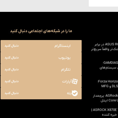
ما را در شبکه‌های اجتماعی دنبال کنید
بررسی ASUS ROG Astral RTX 5090 در برابر
اینستاگرام
دنبال کنید
یک خنک‌تر واقعاً سریع‌تر
یوتیوب
دنبال کنید
بررسی کیس GAMDIAS NESO P1 Pro؛
ی سیستم‌های
تلگرام
دنبال کنید
آپارات
بررسی سخت افزاری بازی Forza Horizon 6؛
دنبال کنید
بله
دنبال کنید
بررسی مادربرد ASRock Z890 Taichi؛ پرچمدار
اولین بررسی مادربرد ASROCK X870E TAICHI |
 خیره کننده