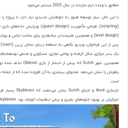
مطابق با وعده تیم سازنده در سال 2025 منتشر می‌شود.
با این حال، تیم توسعه هنوز به
داوطلبان جدیدی
نیاز دارد تا پروژه را
(scripting)
،
طراحی مأموریت (quest design)
،
ویرایش داده‌های بازی (record editing
(level design)
و همچنین
هنرمندان سه‌بعدی برای ساخت لباس و پوش
پس از این فراخوان، ویدیو نگاهی به منطقه زیبای
ساحل زرین (Gold Coast)
یک بندر مرکزی شکل گرفته و نواحی تجاری، مسکونی و صنفی توسعه‌یافته‌
همچنین، شهر
Sutch
راهزنان را نشان می‌دهد. محتوای بیشتری به آن افزوده شده که از جمله م
است.
بازسازی Anvil و احیای Sutch نشان می‌دهند که Skyblivion بسیار فراتر از بازسازی گرافیکی نسخه اصلی حرکت کرده است. برخلاف
تمرکزش بر بهبود جلوه‌های بصری و برخی تنظیمات کوچک بود، Skyblivion یک بازآفرینی کامل از بازی در نظر گرفته می‌شود.