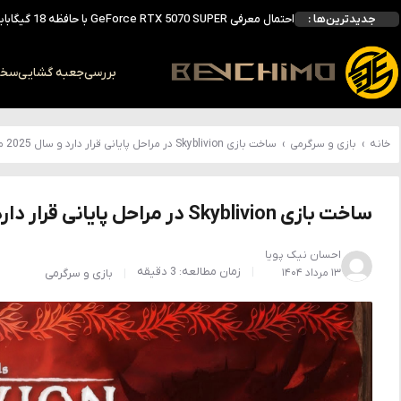
جدیدترین‌ها :
انویدیا DLSS 5 را با سه مدل هوش مصنوعی معرفی کرد؛ انتقادهای اولیه نتیجه داد
انویدیا پردازنده 88 هسته‌ای Vera را معرفی کرد؛ CPU اختصاصی برای نسل بعدی هوش مصنوعی
بالاخره سنسور Hotspot کارت‌های RTX 50 ظاهر شد؛ HWMonitor 1.65 تنها نماینده نمایش نیست
بررسی
جعبه گشایی
سخت 
بررسی کیس GAMDIAS NESO P1 Pro؛ فول‌تاوری مهندسی‌شده برای سیستم‌های رده‌بالا
خانه
›
بازی و سرگرمی
›
ساخت بازی Skyblivion در مراحل پایانی قرار دارد و سال 2025 منتشر می‌شود
ساخت بازی Skyblivion در مراحل پایانی قرار دارد و سال 2025 منتشر می‌شود
احسان نیک پویا
زمان مطالعه: 3 دقیقه
۱۳ مرداد ۱۴۰۴
بازی و سرگرمی