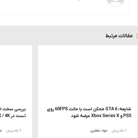
مقالات مرتبط
شایعه: GTA 6 ممکن است با حالت 60FPS روی
PS5 و Xbox Series X عرضه شود
تست در FHD / 2K / 4K با DLSS و MFG
1 ماه پیش
جواد مظفری
1 ماه پیش
جو