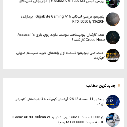
بررسی کیس GAMDIAS ATLAS M4 | آکواریومی قابل‌دفاع
بنچیمو: بررسی لپ‌تاپ Gigabyte Gaming A16 | پردازنده
13620H با RTX 5050
همه کارکنان یوبیسافت دوست دارند روی بازی Assassin’s
Creed Hexe کار کنند !
اختصاصی بنچیمو: قسمت اول راهنمای خرید سیستم صوتی
کارکرده
جدیدترین مطالب
ویندوز 11 نسخه 26H2؛ آپدیتی کوچک با قابلیت‌های کاربردی
بزرگ
رم DDR5 ساخت CXMT روی مادربرد iGame X870E Vulcan W
OC به سرعت 8800 MT/s رسید