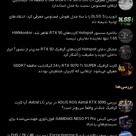
احتمال معرفی GeForce RTX 5070 SUPER با حافظه 18 گیگابایتی؛
ارتقای محسوس نسبت به مدل استاندارد
انویدیا DLSS 5 را با سه مدل هوش مصنوعی معرفی کرد؛ انتقادهای
اولیه نتیجه داد
بالاخره سنسور Hotspot کارت‌های RTX 50 ظاهر شد؛ HWMonitor
1.65 تنها نماینده نمایش نیست
مشکل دمای Hotspot کارت‌های گرافیک RTX 50 جدی‌تر از تصور؟ ابزار
داخلی انویدیا حقیقت را آشکار کرد
کارت گرافیک RTX 5070 Ti SUPER با 24 گیگابایت حافظه GDDR7
معرفی می‌شود؛ ارتقایی که کاربران منتظرش بودند
بررسی‌ها
بررسی ASUS ROG Astral RTX 5090 در برابر Astral LC؛ آیا کارت
گرافیک خنک‌تر واقعاً سریع‌تر است؟
بررسی کیس GAMDIAS NESO P1 Pro؛ فول‌تاوری مهندسی‌شده برای
سیستم‌های رده‌بالا
بررسی سخت افزاری بازی Forza Horizon 6؛ تست در FHD / 2K / 4K با