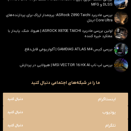
DLSS و MFG
بررسی مادربرد ASRock Z890 Taichi؛ پرچمدار ازراک برای پردازنده‌های
Core Ultra اینتل
اولین بررسی مادربرد ASROCK X870E TAICHI | هیولا، خنک، پایدار با
عملکرد خیره کننده
بررسی کیس GAMDIAS ATLAS M4 | آکواریومی قابل‌دفاع
بررسی لپ تاپ MSI VECTOR 16 HX AI | هیولایی در پردازش
ما را در شبکه‌های اجتماعی دنبال کنید
اینستاگرام
دنبال کنید
یوتیوب
دنبال کنید
تلگرام
دنبال کنید