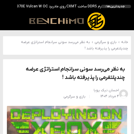
بررسی ASUS ROG Astral RTX 5090 در برابر Astral LC؛ آیا کارت گرافیک خنک‌تر واقعاً سریع‌تر است؟
جدیدترین‌ها :
احتمال معرفی GeForce RTX 5070 SUPER با حافظه 18 گیگابایتی؛ ارتقای محسوس نسبت به مدل استاندارد
انویدیا DLSS 5 را با سه مدل هوش مصنوعی معرفی کرد؛ انتقادهای اولیه نتیجه داد
انویدیا پردازنده 88 هسته‌ای Vera را معرفی کرد؛ CPU اختصاصی برای نسل بعدی هوش مصنوعی
خانه
›
بازی و سرگرمی
›
به نظر می‌رسد سونی سرانجام استراتژی عرضه
چندپلتفرمی را پذیرفته باشد !
به نظر می‌رسد سونی سرانجام استراتژی عرضه
چندپلتفرمی را پذیرفته باشد !
احسان نیک پویا
۴ مرداد ۱۴۰۴
بازی و سرگرمی