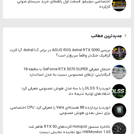
اختصاصی بنچیمو: قسمت اول راهنمای خرید سیستم صوتی
کارکرده
جدیدترین مطالب
بررسی ASUS ROG Astral RTX 5090 در برابر Astral LC؛ آیا کارت
گرافیک خنک‌تر واقعاً سریع‌تر است؟
احتمال معرفی GeForce RTX 5070 SUPER با حافظه 18
گیگابایتی؛ ارتقای محسوس نسبت به مدل استاندارد
انویدیا DLSS 5 را با سه مدل هوش مصنوعی معرفی کرد؛
انتقادهای اولیه نتیجه داد
انویدیا پردازنده 88 هسته‌ای Vera را معرفی کرد؛ CPU اختصاصی
برای نسل بعدی هوش مصنوعی
بالاخره سنسور Hotspot کارت‌های RTX 50 ظاهر شد؛
HWMonitor 1.65 تنها نماینده نمایش نیست