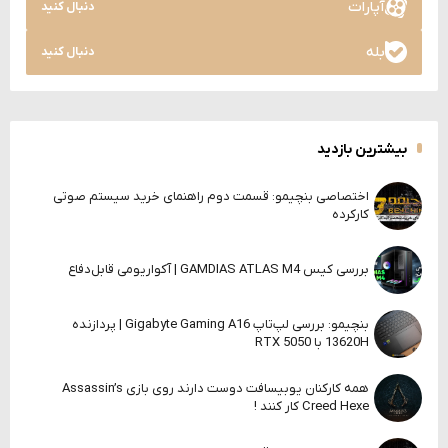
آپارات
دنبال کنید
بله
دنبال کنید
بیشترین بازدید
اختصاصی بنچیمو: قسمت دوم راهنمای خرید سیستم صوتی
کارکرده
بررسی کیس GAMDIAS ATLAS M4 | آکواریومی قابل‌دفاع
بنچیمو: بررسی لپ‌تاپ Gigabyte Gaming A16 | پردازنده
13620H با RTX 5050
همه کارکنان یوبیسافت دوست دارند روی بازی Assassin’s
Creed Hexe کار کنند !