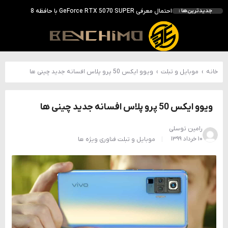
احتمال معرفی GeForce RTX 5070 SUPER با حافظه 18 گیگابایتی؛ ارتقای محسوس نسبت به مدل استاندارد
جدیدترین‌ها :
انویدیا DLSS 5 را با سه مدل هوش مصنوعی معرفی کرد؛ انتقادهای اولیه نتیجه داد
انویدیا پردازنده 88 هسته‌ای Vera را معرفی کرد؛ CPU اختصاصی برای نسل بعدی هوش مصنوعی
بالاخره سنسور Hotspot کارت‌های RTX 50 ظاهر شد؛ HWMonitor 1.65 تنها نماینده نمایش نیست
بررسی کیس GAMDIAS NESO P1 Pro؛ فول‌تاوری مهندسی‌شده برای سیستم‌های رده‌بالا
خانه
›
موبایل و تبلت
›
ویوو ایکس 50 پرو پلاس افسانه جدید چینی ها
ویوو ایکس 50 پرو پلاس افسانه جدید چینی ها
رامین توسلی
۱۰ خرداد ۱۳۹۹
موبایل و تبلت
فناوری
ویژه ها