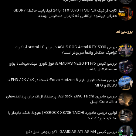
کارت گرافیک RTX 5070 Ti SUPER با 24 گیگابایت حافظه GDDR7
معرفی می‌شود؛ ارتقایی که کاربران منتظرش بودند
بررسی‌ها
بررسی ASUS ROG Astral RTX 5090 در برابر Astral LC؛ آیا کارت
گرافیک خنک‌تر واقعاً سریع‌تر است؟
بررسی کیس GAMDIAS NESO P1 Pro؛ فول‌تاوری مهندسی‌شده برای
سیستم‌های رده‌بالا
بررسی سخت افزاری بازی Forza Horizon 6؛ تست در FHD / 2K / 4K با
DLSS و MFG
بررسی مادربرد ASRock Z890 Taichi؛ پرچمدار ازراک برای پردازنده‌های
Core Ultra اینتل
اولین بررسی مادربرد ASROCK X870E TAICHI | هیولا، خنک، پایدار با
عملکرد خیره کننده
بررسی کیس GAMDIAS ATLAS M4 | آکواریومی قابل‌دفاع