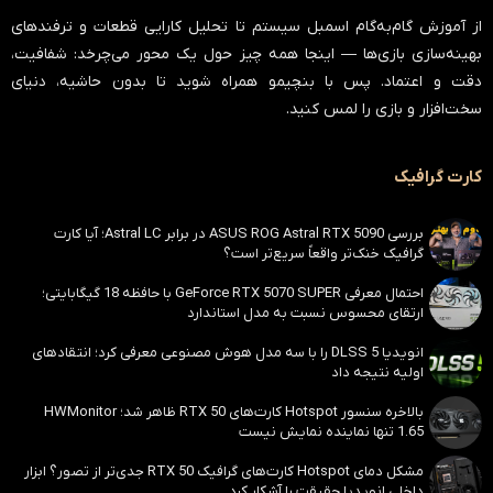
از آموزش گام‌به‌گام اسمبل سیستم تا تحلیل کارایی قطعات و ترفندهای
بهینه‌سازی بازی‌ها — اینجا همه چیز حول یک محور می‌چرخد:
شفافیت،
دقت و اعتماد
. پس با بنچیمو همراه شوید تا بدون حاشیه، دنیای
سخت‌افزار و بازی را لمس کنید.
کارت گرافیک
بررسی ASUS ROG Astral RTX 5090 در برابر Astral LC؛ آیا کارت
گرافیک خنک‌تر واقعاً سریع‌تر است؟
احتمال معرفی GeForce RTX 5070 SUPER با حافظه 18 گیگابایتی؛
ارتقای محسوس نسبت به مدل استاندارد
انویدیا DLSS 5 را با سه مدل هوش مصنوعی معرفی کرد؛ انتقادهای
اولیه نتیجه داد
بالاخره سنسور Hotspot کارت‌های RTX 50 ظاهر شد؛ HWMonitor
1.65 تنها نماینده نمایش نیست
مشکل دمای Hotspot کارت‌های گرافیک RTX 50 جدی‌تر از تصور؟ ابزار
داخلی انویدیا حقیقت را آشکار کرد