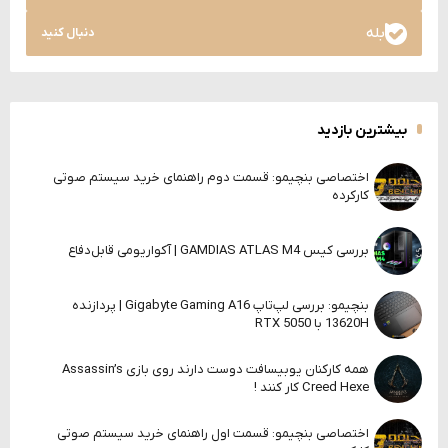
بله
دنبال کنید
بیشترین بازدید
اختصاصی بنچیمو: قسمت دوم راهنمای خرید سیستم صوتی
کارکرده
بررسی کیس GAMDIAS ATLAS M4 | آکواریومی قابل‌دفاع
بنچیمو: بررسی لپ‌تاپ Gigabyte Gaming A16 | پردازنده
13620H با RTX 5050
همه کارکنان یوبیسافت دوست دارند روی بازی Assassin’s
Creed Hexe کار کنند !
اختصاصی بنچیمو: قسمت اول راهنمای خرید سیستم صوتی