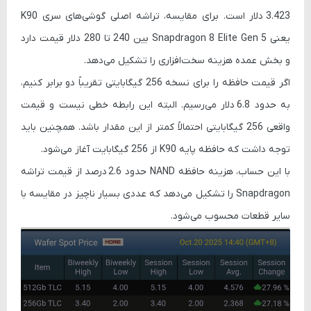
3.423 دلار
است. برای مقایسه، تراشه‌ اصلی گوشی‌های سری K90
یعنی
Snapdragon 8 Elite Gen 5
بین
240 تا 280 دلار
قیمت دارد
و بخش عمده هزینه سخت‌افزاری را تشکیل می‌دهد.
اگر قیمت حافظه را برای نسخه 256 گیگابایتی تقریباً دو برابر کنیم،
به حدود
6.8 دلار
می‌رسیم. البته این رابطه خطی نیست و قیمت
واقعی 256 گیگابایتی احتمالاً کمتر از این مقدار باشد. همچنین باید
توجه داشت که حافظه پایه K90 از 256 گیگابایت آغاز می‌شود.
با این حساب، هزینه حافظه NAND حدود
2.6 درصد
از قیمت تراشه
Snapdragon را تشکیل می‌دهد که عددی بسیار ناچیز در مقایسه با
سایر قطعات محسوب می‌شود.