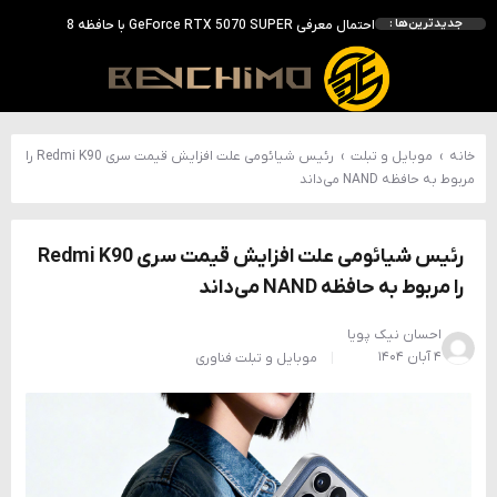
احتمال معرفی GeForce RTX 5070 SUPER با حافظه 18 گیگابایتی؛ ارتقای محسوس نسبت به مدل استاندارد
جدیدترین‌ها :
انویدیا DLSS 5 را با سه مدل هوش مصنوعی معرفی کرد؛ انتقادهای اولیه نتیجه داد
انویدیا پردازنده 88 هسته‌ای Vera را معرفی کرد؛ CPU اختصاصی برای نسل بعدی هوش مصنوعی
بالاخره سنسور Hotspot کارت‌های RTX 50 ظاهر شد؛ HWMonitor 1.65 تنها نماینده نمایش نیست
خانه
›
موبایل و تبلت
›
رئیس شیائومی علت افزایش قیمت سری Redmi K90 را
مربوط به حافظه NAND می‌داند
رئیس شیائومی علت افزایش قیمت سری Redmi K90
را مربوط به حافظه NAND می‌داند
احسان نیک پویا
۴ آبان ۱۴۰۴
موبایل و تبلت
فناوری