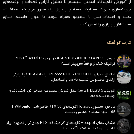
از آموزش گام‌به‌گام اسمبل سیستم تا تحلیل کارایی قطعات و ترفندهای
بهینه‌سازی بازی‌ها — اینجا همه چیز حول یک محور می‌چرخد:
شفافیت،
دقت و اعتماد
. پس با بنچیمو همراه شوید تا بدون حاشیه، دنیای
سخت‌افزار و بازی را لمس کنید.
کارت گرافیک
بررسی ASUS ROG Astral RTX 5090 در برابر Astral LC؛ آیا کارت
گرافیک خنک‌تر واقعاً سریع‌تر است؟
احتمال معرفی GeForce RTX 5070 SUPER با حافظه 18 گیگابایتی؛
ارتقای محسوس نسبت به مدل استاندارد
انویدیا DLSS 5 را با سه مدل هوش مصنوعی معرفی کرد؛ انتقادهای
اولیه نتیجه داد
بالاخره سنسور Hotspot کارت‌های RTX 50 ظاهر شد؛ HWMonitor
1.65 تنها نماینده نمایش نیست
مشکل دمای Hotspot کارت‌های گرافیک RTX 50 جدی‌تر از تصور؟ ابزار
داخلی انویدیا حقیقت را آشکار کرد