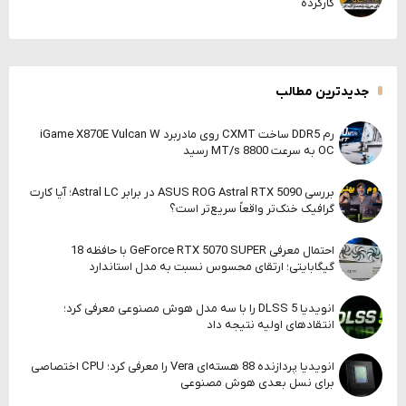
کارکرده
جدیدترین مطالب
رم DDR5 ساخت CXMT روی مادربرد iGame X870E Vulcan W
OC به سرعت 8800 MT/s رسید
بررسی ASUS ROG Astral RTX 5090 در برابر Astral LC؛ آیا کارت
گرافیک خنک‌تر واقعاً سریع‌تر است؟
احتمال معرفی GeForce RTX 5070 SUPER با حافظه 18
گیگابایتی؛ ارتقای محسوس نسبت به مدل استاندارد
انویدیا DLSS 5 را با سه مدل هوش مصنوعی معرفی کرد؛
انتقادهای اولیه نتیجه داد
انویدیا پردازنده 88 هسته‌ای Vera را معرفی کرد؛ CPU اختصاصی
برای نسل بعدی هوش مصنوعی