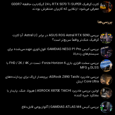
کارت گرافیک RTX 5070 Ti SUPER با 24 گیگابایت حافظه GDDR7
معرفی می‌شود؛ ارتقایی که کاربران منتظرش بودند
بررسی‌ها
بررسی ASUS ROG Astral RTX 5090 در برابر Astral LC؛ آیا کارت
گرافیک خنک‌تر واقعاً سریع‌تر است؟
بررسی کیس GAMDIAS NESO P1 Pro؛ فول‌تاوری مهندسی‌شده برای
سیستم‌های رده‌بالا
بررسی سخت افزاری بازی Forza Horizon 6؛ تست در FHD / 2K / 4K با
DLSS و MFG
بررسی مادربرد ASRock Z890 Taichi؛ پرچمدار ازراک برای پردازنده‌های
Core Ultra اینتل
اولین بررسی مادربرد ASROCK X870E TAICHI | هیولا، خنک، پایدار با
عملکرد خیره کننده
بررسی کیس GAMDIAS ATLAS M4 | آکواریومی قابل‌دفاع