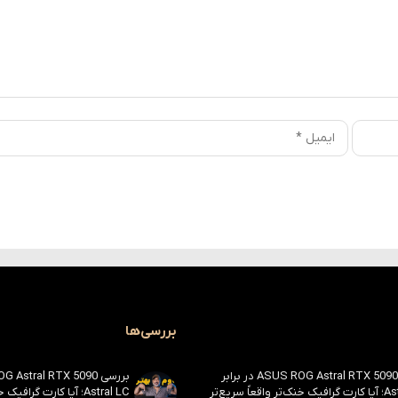
بررسی‌ها
بررسی ASUS ROG Astral RTX 5090 در برابر
Astral LC؛ آیا کارت گرافیک خنک‌تر واقعاً سریع‌تر
Astral LC؛ آیا کارت گراف