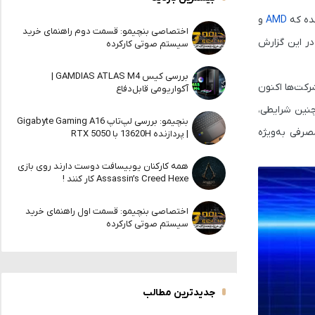
ده که
AMD
و
اختصاصی بنچیمو: قسمت دوم راهنمای خرید
ه هزینه ساخت آن‌ها به‌دلیل افزایش شدید قیمت ماژول‌های GDDR بالا رفته. در این گزارش
سیستم صوتی کارکرده
بررسی کیس GAMDIAS ATLAS M4 |
رکت‌ها اکنون
آکواریومی قابل‌دفاع
 یافته. در چنین شرایطی،
بنچیمو: بررسی لپ‌تاپ Gigabyte Gaming A16
صرفی به‌ویژه
| پردازنده 13620H با RTX 5050
همه کارکنان یوبیسافت دوست دارند روی بازی
Assassin’s Creed Hexe کار کنند !
اختصاصی بنچیمو: قسمت اول راهنمای خرید
سیستم صوتی کارکرده
جدیدترین مطالب