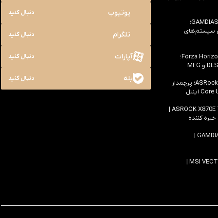
یوتیوب
دنبال کنید
بررسی کیس GAMDIAS NESO P1 Pro؛
ی سیستم‌های
تلگرام
دنبال کنید
آپارات
بررسی سخت افزاری بازی Forza Horizon 6؛
دنبال کنید
بله
دنبال کنید
بررسی مادربرد ASRock Z890 Taichi؛ پرچمدار
اولین بررسی مادربرد ASROCK X870E TAICHI |
 خیره کننده
بررسی کیس GAMDIAS ATLAS M4 |
بررسی لپ تاپ MSI VECTOR 16 HX AI |