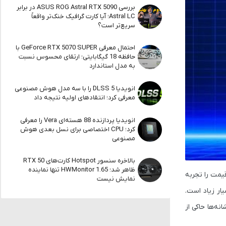
بررسی ASUS ROG Astral RTX 5090 در برابر
Astral LC؛ آیا کارت گرافیک خنک‌تر واقعاً
سریع‌تر است؟
احتمال معرفی GeForce RTX 5070 SUPER با
حافظه 18 گیگابایتی؛ ارتقای محسوس نسبت
به مدل استاندارد
انویدیا DLSS 5 را با سه مدل هوش مصنوعی
معرفی کرد؛ انتقادهای اولیه نتیجه داد
انویدیا پردازنده 88 هسته‌ای Vera را معرفی
کرد؛ CPU اختصاصی برای نسل بعدی هوش
مصنوعی
بالاخره سنسور Hotspot کارت‌های RTX 50
ظاهر شد؛ HWMonitor 1.65 تنها نماینده
ت بسیاری از قطعات شده و ماژول‌های RAM بیشترین رشد قیمت را تجربه
نمایش نیست
ار زیاد است.
سفانه نشانه‌ها حاکی از