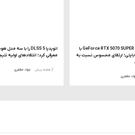
احتمال معرفی GeForce RTX 5070 SUPER با
انویدیا DLSS 5 را با سه
 18 گیگابایتی؛ ارتقای محسوس نسبت به
معرفی کرد؛ انتقادهای اولیه نتیج
2 هفته پیش
جواد مظفری
اد مظفری