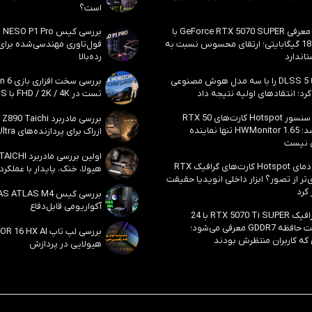
است؟
احتمال معرفی GeForce RTX 5070 SUPER با
حافظه 18 گیگابایتی؛ ارتقای محسوس نسبت به
فول‌تاوری مهندسی‌شده برا
اندارد
رده‌بالا
انویدیا DLSS 5 را با سه مدل هوش مصنوعی
رد؛ انتقادهای اولیه نتیجه داد
تست در FHD / 2K / 4K با DLSS و MFG
بالاخره سنسور Hotspot کارت‌های RTX 50
ظاهر شد؛ HWMonitor 1.65 تنها نماینده
ازراک برای پردازنده‌های Core Ultra اینتل
 نیست
مشکل دمای Hotspot کارت‌های گرافیک RTX
هیولا، خنک، پایدار با عملکرد
ی‌تر از تصور؟ ابزار داخلی انویدیا حقیقت
 کرد
آکواریومی قابل‌دفاع
کارت گرافیک RTX 5070 Ti SUPER با 24
گیگابایت حافظه GDDR7 معرفی می‌شود؛
 که کاربران منتظرش بودند
هیولایی در پردازش