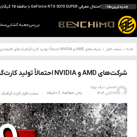
جدیدترین‌ها :
انویدیا DLSS 5 را با سه مدل هوش مصنوعی معرفی کرد؛ انتقادهای اولیه نتیجه داد
انویدیا پردازنده 88 هسته‌ای Vera را معرفی کرد؛ CPU اختصاصی برای نسل بعدی هوش مصنوعی
بالاخره سنسور Hotspot کارت‌های RTX 50 ظاهر شد؛ HWMonitor 1.65 تنها نماینده نمایش نیست
بررسی
جعبه گشایی
سخت 
بررسی کیس GAMDIAS NESO P1 Pro؛ فول‌تاوری مهندسی‌شده برای سیستم‌های رده‌بالا
خانه
›
سخت افزار
›
شرکت‌های AMD و NVIDIA احتمالاً تولید کارت‌گرافیک‌های اقتصادی را متوقف کنند !
شرکت‌های AMD و NVIDIA احتمالاً تولید کارت‌گرافیک‌های اقتصادی را متوقف کنند !
احسان نیک پویا
زمان مطالعه: 2 دقیقه
۲۸ آبان ۱۴۰۴
سخت افزار
کارت گرافیک