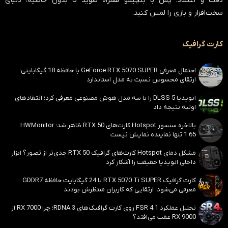
دقت و اعتماد
. پس با بنچیمو همراه شوید تا بدون حاشیه، دنیای
سخت‌افزار و بازی را لمس کنید.
کارت گرافیک
احتمال معرفی GeForce RTX 5070 SUPER با حافظه 18 گیگابایتی؛
ارتقای محسوس نسبت به مدل استاندارد
انویدیا DLSS 5 را با سه مدل هوش مصنوعی معرفی کرد؛ انتقادهای
اولیه نتیجه داد
بالاخره سنسور Hotspot کارت‌های RTX 50 ظاهر شد؛ HWMonitor
1.65 تنها نماینده نمایش نیست
مشکل دمای Hotspot کارت‌های گرافیک RTX 50 جدی‌تر از تصور؟ ابزار
داخلی انویدیا حقیقت را آشکار کرد
کارت گرافیک RTX 5070 Ti SUPER با 24 گیگابایت حافظه GDDR7
معرفی می‌شود؛ ارتقایی که کاربران منتظرش بودند
تحلیل عملکرد FSR 4.1 روی کارت‌ گرافیک‌های RDNA 3؛ چرا RX 7000 از
RX 9000 عقب می‌افتد؟