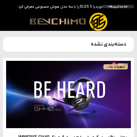
انویدیا DLSS 5 را با سه مدل هوش مصنوعی معرفی کرد؛ انتقادهای اولیه نتیجه داد
جدیدترین‌ها :
انویدیا پردازنده 88 هسته‌ای Vera را معرفی کرد؛ CPU اختصاصی برای نسل بعدی هوش مصنوعی
بالاخره سنسور Hotspot کارت‌های RTX 50 ظاهر شد؛ HWMonitor 1.65 تنها نماینده نمایش نیست
بررسی کیس GAMDIAS NESO P1 Pro؛ فول‌تاوری مهندسی‌شده برای سیستم‌های رده‌بالا
مشکل دمای Hotspot کارت‌های گرافیک RTX 50 جدی‌تر از تصور؟ ابزار داخلی انویدیا حقیقت را آشکار کرد
دسته‌بندی نشده
تجهیزات جانبی