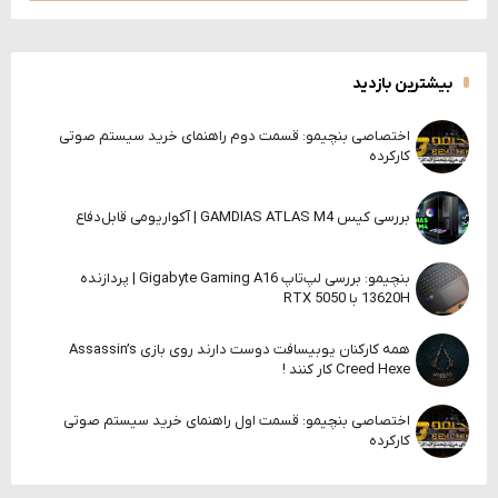
بیشترین بازدید
اختصاصی بنچیمو: قسمت دوم راهنمای خرید سیستم صوتی
کارکرده
بررسی کیس GAMDIAS ATLAS M4 | آکواریومی قابل‌دفاع
بنچیمو: بررسی لپ‌تاپ Gigabyte Gaming A16 | پردازنده
13620H با RTX 5050
همه کارکنان یوبیسافت دوست دارند روی بازی Assassin’s
Creed Hexe کار کنند !
اختصاصی بنچیمو: قسمت اول راهنمای خرید سیستم صوتی
کارکرده