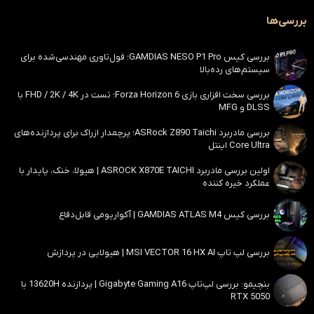
بررسی‌ها
بررسی کیس GAMDIAS NESO P1 Pro؛ فول‌تاوری مهندسی‌شده برای
سیستم‌های رده‌بالا
بررسی سخت افزاری بازی Forza Horizon 6؛ تست در FHD / 2K / 4K با
DLSS و MFG
بررسی مادربرد ASRock Z890 Taichi؛ پرچمدار ازراک برای پردازنده‌های
Core Ultra اینتل
اولین بررسی مادربرد ASROCK X870E TAICHI | هیولا، خنک، پایدار با
عملکرد خیره کننده
بررسی کیس GAMDIAS ATLAS M4 | آکواریومی قابل‌دفاع
بررسی لپ تاپ MSI VECTOR 16 HX AI | هیولایی در پردازش
بنچیمو: بررسی لپ‌تاپ Gigabyte Gaming A16 | پردازنده 13620H با
RTX 5050