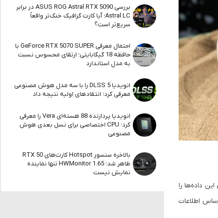
بررسی ASUS ROG Astral RTX 5090 در برابر
Astral LC؛ آیا کارت گرافیک خنک‌تر واقعاً
سریع‌تر است؟
احتمال معرفی GeForce RTX 5070 SUPER با
حافظه 18 گیگابایتی؛ ارتقای محسوس نسبت
به مدل استاندارد
انویدیا DLSS 5 را با سه مدل هوش مصنوعی
معرفی کرد؛ انتقادهای اولیه نتیجه داد
انویدیا پردازنده 88 هسته‌ای Vera را معرفی
کرد؛ CPU اختصاصی برای نسل بعدی هوش
مصنوعی
بالاخره سنسور Hotspot کارت‌های RTX 50
ظاهر شد؛ HWMonitor 1.65 تنها نماینده
نمایش نیست
ن داده‌ها را
تشرشده، مثالی وجود دارد که در آن کاربر از Gemini می‌خواهد بر اساس اطلاعات