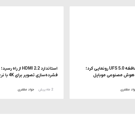
سامسونگ از حافظه UFS 5.0 رونمایی کرد؛
استاندارد HDMI 2.2 از راه ر
ز هوش مصنوعی موبایل
فشرده‌سازی تصویر برای 4K با نرخ 240 هرتز
اد مظفری
2 ماه پیش
جواد مظفری