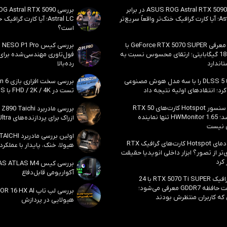
بررسی ASUS ROG Astral RTX 5090 در برابر
Astral LC؛ آیا کارت گرافیک خنک‌تر واقعاً سریع‌تر
Astral LC؛ آیا کارت گراف
است؟
احتمال معرفی GeForce RTX 5070 SUPER با
حافظه 18 گیگابایتی؛ ارتقای محسوس نسبت به
فول‌تاوری مهندسی‌شده برا
اندارد
رده‌بالا
انویدیا DLSS 5 را با سه مدل هوش مصنوعی
رد؛ انتقادهای اولیه نتیجه داد
تست در FHD / 2K / 4K با DLSS و MFG
بالاخره سنسور Hotspot کارت‌های RTX 50
ظاهر شد؛ HWMonitor 1.65 تنها نماینده
ازراک برای پردازنده‌های Core Ultra اینتل
 نیست
مشکل دمای Hotspot کارت‌های گرافیک RTX
هیولا، خنک، پایدار با عملکرد
ی‌تر از تصور؟ ابزار داخلی انویدیا حقیقت
 کرد
آکواریومی قابل‌دفاع
کارت گرافیک RTX 5070 Ti SUPER با 24
گیگابایت حافظه GDDR7 معرفی می‌شود؛
 که کاربران منتظرش بودند
هیولایی در پردازش