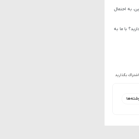
Oxyg» در دسترس خواهد بود. بنابراین، به احتمال
رید؟ با ما به
اشتراک بگذارید
شته‌ها