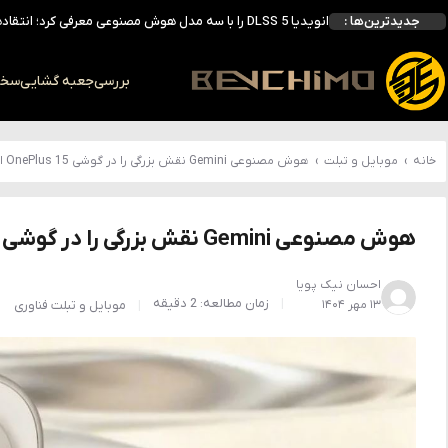
جدیدترین‌ها :
انویدیا DLSS 5 را با سه مدل هوش مصنوعی معرفی کرد؛ انتقادهای اولیه نتیجه داد
انویدیا پردازنده 88 هسته‌ای Vera را معرفی کرد؛ CPU اختصاصی برای نسل بعدی هوش مصنوعی
بالاخره سنسور Hotspot کارت‌های RTX 50 ظاهر شد؛ HWMonitor 1.65 تنها نماینده نمایش نیست
بررسی
جعبه گشایی
سخت 
بررسی کیس GAMDIAS NESO P1 Pro؛ فول‌تاوری مهندسی‌شده برای سیستم‌های رده‌بالا
خانه
›
موبایل و تبلت
›
هوش مصنوعی Gemini نقش بزرگی را در گوشی OnePlus 15 ایفا خواهد کرد
هوش مصنوعی Gemini نقش بزرگی را در گوشی OnePlus 15 ایفا خواهد کرد
احسان نیک پویا
زمان مطالعه: 2 دقیقه
۱۳ مهر ۱۴۰۴
موبایل و تبلت
فناوری