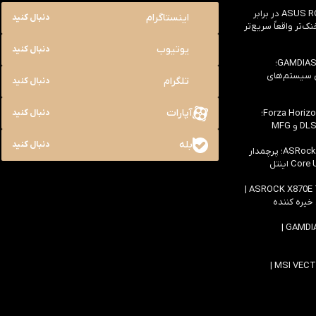
بررسی ASUS ROG Astral RTX 5090 در برابر
اینستاگرام
دنبال کنید
یک خنک‌تر واقعاً سریع‌تر
یوتیوب
دنبال کنید
بررسی کیس GAMDIAS NESO P1 Pro؛
ی سیستم‌های
تلگرام
دنبال کنید
آپارات
بررسی سخت افزاری بازی Forza Horizon 6؛
دنبال کنید
بله
دنبال کنید
بررسی مادربرد ASRock Z890 Taichi؛ پرچمدار
اولین بررسی مادربرد ASROCK X870E TAICHI |
 خیره کننده
بررسی کیس GAMDIAS ATLAS M4 |
بررسی لپ تاپ MSI VECTOR 16 HX AI |