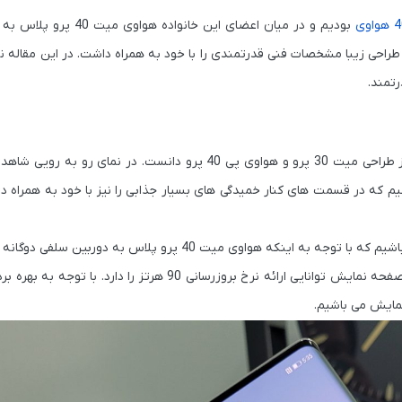
بودیم و در میان اعضای این خانواده هو
حی زیبا مشخصات فنی قدرتمندی را با خود به همراه داشت. در این مقاله ن
تمند.
طراحی در نظر گرفته شده برای این گوشی هوشمند را می توان ترکیبی از طراحی میت 30 پرو و هواوی پی 40 پرو دانس
134 پیکسلی از نوع اولد می باشیم که در قسمت های کنار خمیدگی های بسیار جذابی را نیز با خود به همرا
در بخش طراحی صفحه نمایش شتاهد حضور ناچ زیبای اینفینیتی O می باشیم که با توجه به اینکه هواوی میت 40 پرو
این طراحی ما را به یاد صفحه نمایشی هواوی پی 40 پرو می اندازد. این صفحه نمایش توانایی ارائه نرخ بروزرسانی 90 
مایش می باشیم.