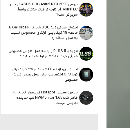
بررسی ASUS ROG Astral RTX 5090 در برابر
Astral LC؛ آیا کارت گرافیک خنک‌تر واقعاً
سریع‌تر است؟
احتمال معرفی GeForce RTX 5070 SUPER با
حافظه 18 گیگابایتی؛ ارتقای محسوس نسبت
به مدل استاندارد
انویدیا DLSS 5 را با سه مدل هوش مصنوعی
معرفی کرد؛ انتقادهای اولیه نتیجه داد
انویدیا پردازنده 88 هسته‌ای Vera را معرفی
کرد؛ CPU اختصاصی برای نسل بعدی هوش
مصنوعی
بالاخره سنسور Hotspot کارت‌های RTX 50
ظاهر شد؛ HWMonitor 1.65 تنها نماینده
نمایش نیست