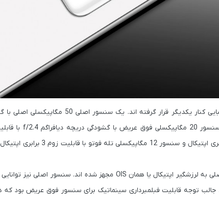
در قسمت پشتی اما پنج سنسور دوربین در چیدمانی دایره ای شکل زیبایی کنار یکدیگر قرار گرفته
دیافراگم f/1.9 مجهز به قابلیت لرزشگیر اپتیکال یا همان
سینماتیک در کنار سنسور 8 مگاپیکسلی پریسکوپ با قابلیت زوم 10 برابری اپتیکال 
سنسور های تله فوتو و پریسکوپ در نظر گرفته شده همانند سنسور اصلی به لرزشگیر اپتیکال یا همان OIS مجهز شده اند.
 داشت. از نکته های جالب توجه قابلیت فبلمبرداری سینماتیک برای سنسور فوق عریض بود ک