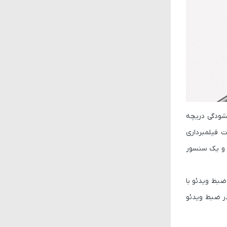
 اند. یک سنسور اصلی 50 مگاپیکسلی اصلی با گشودگی دریچه
 OIS در کنار سنسور 20 مگاپیکسلی فوق عریض با گشودگی دریچه دیافراگم f/2.4 با قابلیت فیلمبرداری
و سنسور 12 مگاپیکسلی تله فوتو با قابلیت زوم 3 برابری اپتیکال و یک سنسور
 سنسور اصلی نیز توانایی ضبط ویدئو با
ه در ضبط ویدئو