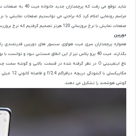
صفحات نمایش با نرخ بروزسانی 120 هرتز تصمیم گرفتیم که نرخ بروزرسانی 90 هرتز را برای صفحات نمایش پرچمداران جدید خود در نظر بگیریم.
دوربین
هموازه پرچمداران سری میت هواوی سنسور های دوربین قدرتمندی را با 
بگذارند. میت 40 پرو پلاس نیز از این اتفاق مستثنی نبود و توانست با بهره بردن از سنسور های دوربین قدرتمند عملکرد بسیار خوبی را از خود به نمایش بگذارد.
گوشی هوشمند را تشکیل می دهند.