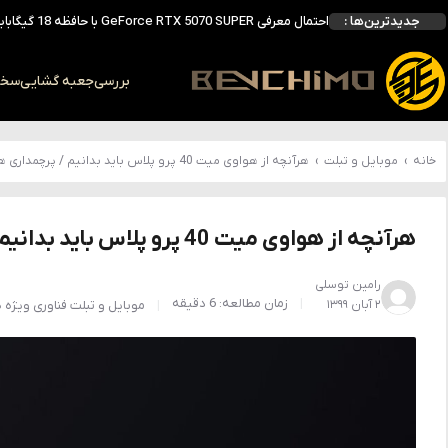
جدیدترین‌ها :
انویدیا DLSS 5 را با سه مدل هوش مصنوعی معرفی کرد؛ انتقادهای اولیه نتیجه داد
انویدیا پردازنده 88 هسته‌ای Vera را معرفی کرد؛ CPU اختصاصی برای نسل بعدی هوش مصنوعی
بالاخره سنسور Hotspot کارت‌های RTX 50 ظاهر شد؛ HWMonitor 1.65 تنها نماینده نمایش نیست
بررسی
جعبه گشایی
سخت 
بررسی کیس GAMDIAS NESO P1 Pro؛ فول‌تاوری مهندسی‌شده برای سیستم‌های رده‌بالا
خانه
›
موبایل و تبلت
›
هرآنچه از هواوی میت 40 پرو پلاس باید بدانیم / پرچمداری همه چیز تمام
هرآنچه از هواوی میت 40 پرو پلاس باید بدانیم / پرچمداری همه چیز تمام
رامین توسلی
زمان مطالعه: 6 دقیقه
۲ آبان ۱۳۹۹
موبایل و تبلت
فناوری
ویژه ه