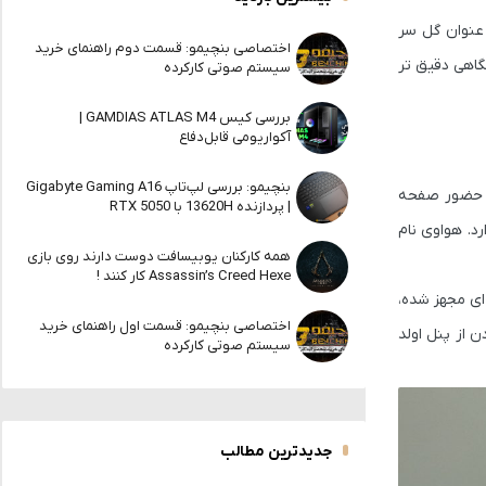
اوی میت 40 پرو پلاس به عنوان گل سر
اختصاصی بنچیمو: قسمت دوم راهنمای خرید
گاهی دقیق تر
سیستم صوتی کارکرده
بررسی کیس GAMDIAS ATLAS M4 |
آکواریومی قابل‌دفاع
بنچیمو: بررسی لپ‌تاپ Gigabyte Gaming A16
ت. در نمای رو به رویی شاهد حضور صفحه
| پردازنده 13620H با RTX 5050
ه دارد. هواوی نام
همه کارکنان یوبیسافت دوست دارند روی بازی
Assassin’s Creed Hexe کار کنند !
 پلاس به دوربین سلفی دوگانه ای مجهز شده،
اختصاصی بنچیمو: قسمت اول راهنمای خرید
هرتز را دارد. با توجه به بهره بردن از پنل اولد
سیستم صوتی کارکرده
جدیدترین مطالب