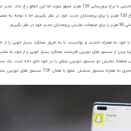
شاید توقع می رفت که پرچمداران جدید خانواده میت 40 به صفحات نمایشی با نرخ بروزرسانی 120 هرتز مجهز شوند اما این ات
مراسم رونمایی اعلام کرد که براحتی می توانستیم صفحات نمایشی با نرخ 120 هرتز را برای پرچمداران جدید خود در نظر بگیریم، اما با 
خود به همراه داشتند و توانستند تا به امروز عملکرد بسیار خوبی را از 
مگاپیکسلی با گشودگی دریچه دیافراگم f/2.4 و فاصله کانونی 12 میلی متری به همراه سنسور سنجش 