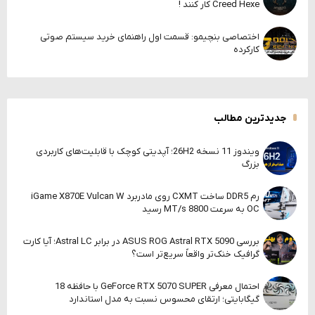
Creed Hexe کار کنند !
اختصاصی بنچیمو: قسمت اول راهنمای خرید سیستم صوتی
کارکرده
جدیدترین مطالب
ویندوز 11 نسخه 26H2؛ آپدیتی کوچک با قابلیت‌های کاربردی
بزرگ
رم DDR5 ساخت CXMT روی مادربرد iGame X870E Vulcan W
OC به سرعت 8800 MT/s رسید
بررسی ASUS ROG Astral RTX 5090 در برابر Astral LC؛ آیا کارت
گرافیک خنک‌تر واقعاً سریع‌تر است؟
احتمال معرفی GeForce RTX 5070 SUPER با حافظه 18
گیگابایتی؛ ارتقای محسوس نسبت به مدل استاندارد