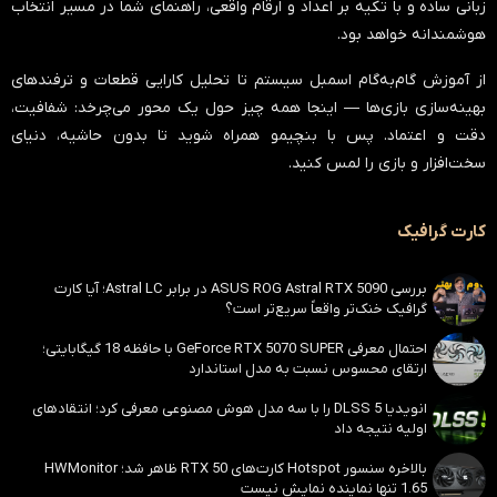
زبانی ساده و با تکیه بر اعداد و ارقام واقعی، راهنمای شما در مسیر انتخاب
هوشمندانه خواهد بود.
از آموزش گام‌به‌گام اسمبل سیستم تا تحلیل کارایی قطعات و ترفندهای
بهینه‌سازی بازی‌ها — اینجا همه چیز حول یک محور می‌چرخد:
شفافیت،
دقت و اعتماد
. پس با بنچیمو همراه شوید تا بدون حاشیه، دنیای
سخت‌افزار و بازی را لمس کنید.
کارت گرافیک
بررسی ASUS ROG Astral RTX 5090 در برابر Astral LC؛ آیا کارت
گرافیک خنک‌تر واقعاً سریع‌تر است؟
احتمال معرفی GeForce RTX 5070 SUPER با حافظه 18 گیگابایتی؛
ارتقای محسوس نسبت به مدل استاندارد
انویدیا DLSS 5 را با سه مدل هوش مصنوعی معرفی کرد؛ انتقادهای
اولیه نتیجه داد
بالاخره سنسور Hotspot کارت‌های RTX 50 ظاهر شد؛ HWMonitor
1.65 تنها نماینده نمایش نیست