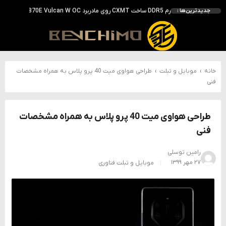
بررسی ASUS ROG Astral RTX 5090 در برابر Astral LC؛ آیا کارت گرافیک خنک‌تر واقعاً سریع‌تر است؟
جدیدترین‌ها :
احتمال معرفی GeForce RTX 5070 SUPER با حافظه 18 گیگابایتی؛ ارتقای محسوس نسبت به مدل استاندارد
انویدیا DLSS 5 را با سه مدل هوش مصنوعی معرفی کرد؛ انتقادهای اولیه نتیجه داد
انویدیا پردازنده 88 هسته‌ای Vera را معرفی کرد؛ CPU اختصاصی برای نسل بعدی هوش مصنوعی
خانه
›
موبایل و تبلت
›
طراحی هواوی میت 40 پرو پلاس به همراه مشخصات
فنی
طراحی هواوی میت 40 پرو پلاس به همراه مشخصات
فنی
رامین توسلی
۲۷ مهر ۱۳۹۹
موبایل و تبلت
فناوری