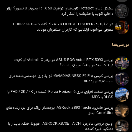
مشکل دمای Hotspot کارت‌های گرافیک RTX 50 جدی‌تر از تصور؟ ابزار
داخلی انویدیا حقیقت را آشکار کرد
کارت گرافیک RTX 5070 Ti SUPER با 24 گیگابایت حافظه GDDR7
معرفی می‌شود؛ ارتقایی که کاربران منتظرش بودند
بررسی‌ها
بررسی ASUS ROG Astral RTX 5090 در برابر Astral LC؛ آیا کارت
گرافیک خنک‌تر واقعاً سریع‌تر است؟
بررسی کیس GAMDIAS NESO P1 Pro؛ فول‌تاوری مهندسی‌شده برای
سیستم‌های رده‌بالا
بررسی سخت افزاری بازی Forza Horizon 6؛ تست در FHD / 2K / 4K با
DLSS و MFG
بررسی مادربرد ASRock Z890 Taichi؛ پرچمدار ازراک برای پردازنده‌های
Core Ultra اینتل
اولین بررسی مادربرد ASROCK X870E TAICHI | هیولا، خنک، پایدار با
عملکرد خیره کننده