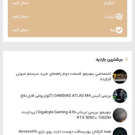
تلگرام
دنبال کنید
آپارات
دنبال کنید
بله
دنبال کنید
بیشترین بازدید
اختصاصی بنچیمو: قسمت دوم راهنمای خرید سیستم صوتی
کارکرده
بررسی کیس GAMDIAS ATLAS M4 | آکواریومی قابل‌دفاع
بنچیمو: بررسی لپ‌تاپ Gigabyte Gaming A16 | پردازنده
13620H با RTX 5050
همه کارکنان یوبیسافت دوست دارند روی بازی Assassin’s