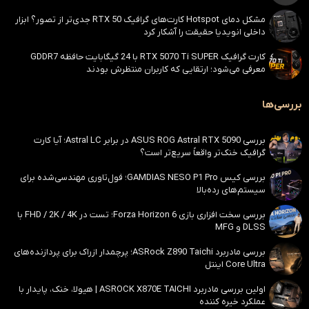
مشکل دمای Hotspot کارت‌های گرافیک RTX 50 جدی‌تر از تصور؟ ابزار
داخلی انویدیا حقیقت را آشکار کرد
کارت گرافیک RTX 5070 Ti SUPER با 24 گیگابایت حافظه GDDR7
معرفی می‌شود؛ ارتقایی که کاربران منتظرش بودند
بررسی‌ها
بررسی ASUS ROG Astral RTX 5090 در برابر Astral LC؛ آیا کارت
گرافیک خنک‌تر واقعاً سریع‌تر است؟
بررسی کیس GAMDIAS NESO P1 Pro؛ فول‌تاوری مهندسی‌شده برای
سیستم‌های رده‌بالا
بررسی سخت افزاری بازی Forza Horizon 6؛ تست در FHD / 2K / 4K با
DLSS و MFG
بررسی مادربرد ASRock Z890 Taichi؛ پرچمدار ازراک برای پردازنده‌های
Core Ultra اینتل
اولین بررسی مادربرد ASROCK X870E TAICHI | هیولا، خنک، پایدار با
عملکرد خیره کننده