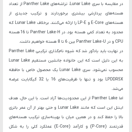
در مقایسه با سری
Lunar Lake
، تراشه‌های Panther Lake از تعداد
هسته‌های پردازشی بیشتری برخوردارند و ترکیب جدیدی از
هسته‌های
E-Core
و
LP-E
را ارائه می‌کنند. برخلاف Lunar Lake که
محدود به تعداد کمی هسته بود، در Panther Lake-H تا
16 هسته
CPU
و در Panther Lake-U بین
6 تا 8 هسته
خواهیم داشت.
در نهایت باید یادآور شد که شیوه نام‌گذاری ترکیبی Panther Lake
به این دلیل است که این خانواده جانشین مستقیم Lunar Lake
محسوب نمی‌شود. سری Lunar Lake یک محصول خاص با حافظه
LPDDR5X
بود و تنها با ظرفیت‌های 16 یا 32 گیگابایت عرضه
می‌شد.
اما Panther Lake از این محدودیت‌ها آزاد است. با این حال، هدف
اینتل این است که مانند Lunar Lake و حتی بهتر از آن
عمر باتری
بالا
را حفظ کند و در همین میان با بهینه‌سازی ترکیب هسته‌های
قدرتمند (
P-Core
) و کارآمد (
E-Core
) عملکرد کلی را به شکل