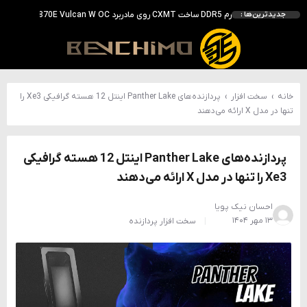
بررسی ASUS ROG Astral RTX 5090 در برابر Astral LC؛ آیا کارت گرافیک خنک‌تر واقعاً سریع‌تر است؟
جدیدترین‌ها :
احتمال معرفی GeForce RTX 5070 SUPER با حافظه 18 گیگابایتی؛ ارتقای محسوس نسبت به مدل استاندارد
انویدیا DLSS 5 را با سه مدل هوش مصنوعی معرفی کرد؛ انتقادهای اولیه نتیجه داد
انویدیا پردازنده 88 هسته‌ای Vera را معرفی کرد؛ CPU اختصاصی برای نسل بعدی هوش مصنوعی
خانه
›
سخت افزار
›
پردازنده‌های Panther Lake اینتل 12 هسته گرافیکی Xe3 را
تنها در مدل X ارائه می‌دهند
پردازنده‌های Panther Lake اینتل 12 هسته گرافیکی
Xe3 را تنها در مدل X ارائه می‌دهند
احسان نیک پویا
۱۳ مهر ۱۴۰۴
سخت افزار
پردازنده