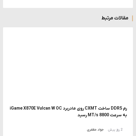
مقالات مرتبط
رم DDR5 ساخت CXMT روی مادربرد iGame X870E Vulcan W OC
به سرعت 8800 MT/s رسید
2 روز پیش
جواد مظفری