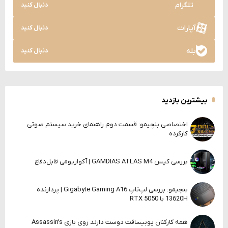
تلگرام
دنبال کنید
آپارات
دنبال کنید
بله
دنبال کنید
بیشترین بازدید
اختصاصی بنچیمو: قسمت دوم راهنمای خرید سیستم صوتی
کارکرده
بررسی کیس GAMDIAS ATLAS M4 | آکواریومی قابل‌دفاع
بنچیمو: بررسی لپ‌تاپ Gigabyte Gaming A16 | پردازنده
13620H با RTX 5050
همه کارکنان یوبیسافت دوست دارند روی بازی Assassin’s