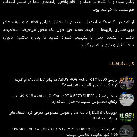
زبانی ساده و با تکیه بر اعداد و ارقام واقعی، راهنمای شما در مسیر انتخاب
هوشمندانه خواهد بود.
از آموزش گام‌به‌گام اسمبل سیستم تا تحلیل کارایی قطعات و ترفندهای
بهینه‌سازی بازی‌ها — اینجا همه چیز حول یک محور می‌چرخد:
شفافیت،
دقت و اعتماد
. پس با بنچیمو همراه شوید تا بدون حاشیه، دنیای
سخت‌افزار و بازی را لمس کنید.
کارت گرافیک
بررسی ASUS ROG Astral RTX 5090 در برابر Astral LC؛ آیا کارت
گرافیک خنک‌تر واقعاً سریع‌تر است؟
احتمال معرفی GeForce RTX 5070 SUPER با حافظه 18 گیگابایتی؛
ارتقای محسوس نسبت به مدل استاندارد
انویدیا DLSS 5 را با سه مدل هوش مصنوعی معرفی کرد؛ انتقادهای
اولیه نتیجه داد
بالاخره سنسور Hotspot کارت‌های RTX 50 ظاهر شد؛ HWMonitor
1.65 تنها نماینده نمایش نیست