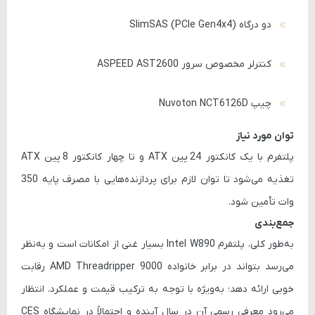
دو درگاه SlimSAS (PCIe Gen4x4)
کنترلر مخصوص سرور ASPEED AST2600
چیپ Nuvoton NCT6126D
توان مورد نیاز
پلتفرم با یک کانکتور
24 پین ATX
و تا چهار کانکتور
8 پین ATX
تغذیه می‌شود تا توان لازم برای پردازنده‌هایی با مصرف پایه 350
وات تأمین شود.
جمع‌بندی
به‌طور کلی، پلتفرم Intel W890 بسیار غنی از امکانات است و به‌نظر
می‌رسد بتواند در برابر خانواده AMD Threadripper 9000 رقابت
خوبی ارائه دهد؛ به‌ویژه با توجه به ترکیب قیمت و عملکرد. انتظار
می‌رود معرفی رسمی آن در سال آینده و احتمالاً در
نمایشگاه CES