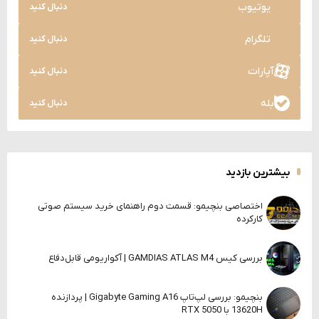
یوتیوب
دنبال کنید
تلگرام
دنبال کنید
آپارات
دنبال کنید
بله
دنبال کنید
بیشترین بازدید
اختصاصی بنچیمو: قسمت دوم راهنمای خرید سیستم صوتی
کارکرده
بررسی کیس GAMDIAS ATLAS M4 | آکواریومی قابل‌دفاع
بنچیمو: بررسی لپ‌تاپ Gigabyte Gaming A16 | پردازنده
13620H با RTX 5050