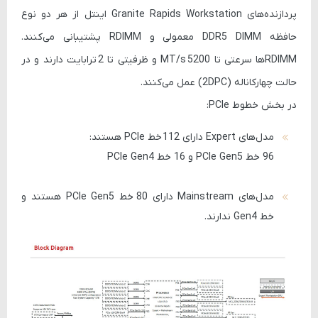
پردازنده‌های Granite Rapids Workstation اینتل از هر دو نوع
حافظه
DDR5 DIMM معمولی
و
RDIMM
پشتیبانی می‌کنند.
RDIMMها سرعتی تا
5200 MT/s
و ظرفیتی تا
2 ترابایت
دارند و در
حالت
چهارکاناله (2DPC)
عمل می‌کنند.
در بخش خطوط PCIe:
مدل‌های
Expert
دارای
112 خط PCIe
هستند:
96 خط PCIe Gen5
و
16 خط PCIe Gen4
مدل‌های
Mainstream
دارای
80 خط PCIe Gen5
هستند و
خط Gen4 ندارند.