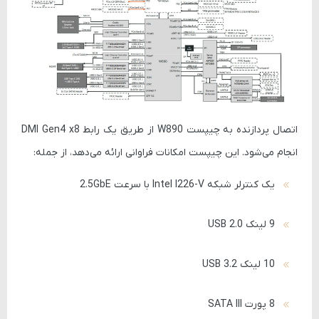
اتصال پردازنده به چیپست W890 از طریق یک رابط
DMI Gen4 x8
انجام می‌شود. این چیپست امکانات فراوانی ارائه می‌دهد، از جمله:
یک کنترلر شبکه Intel I226-V با سرعت 2.5GbE
9 لینک USB 2.0
10 لینک USB 3.2
8 پورت SATA III