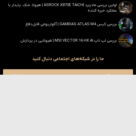
اولین بررسی مادربرد ASROCK X870E TAICHI | هیولا، خنک، پایدار با
عملکرد خیره کننده
بررسی کیس GAMDIAS ATLAS M4 | آکواریومی قابل‌دفاع
بررسی لپ تاپ MSI VECTOR 16 HX AI | هیولایی در پردازش
ما را در شبکه‌های اجتماعی دنبال کنید
اینستاگرام
دنبال کنید
یوتیوب
دنبال کنید
تلگرام
دنبال کنید
آپارات
دنبال کنید
بله
دنبال کنید