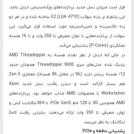
قرار است میزبان نسل جدید پردازنده‌های ورک‌استیشن اینتل باشد.
این پلتفرم بر پایه سوکت
E2 (LGA 4710)
ساخته شده و در هر دو
رده «اِکسپرت» و «مین‌استریم» مورد استفاده قرار می‌گیرد. این
سوکت از پردازنده‌هایی با توان مصرفی
تا 350 وات
و
تا 16 هسته
عملکردی (P-Cores)
پشتیبانی می‌کند.
در حالی که اینتل از نظر تعداد هسته به AMD Threadripper
نزدیک شده، مدل‌های سری Threadripper 9000 همچنان حدود
12٪ هسته بیشتر
دارند (96 در مقابل 86 هسته). معماری Zen 5
هم بسیار کارآمد است و دیدن رقابت نسل جدید Xeon
Workstation با محصولات AMD جذاب خواهد بود. پردازنده‌های
AMD همچنین
80 تا 128 خط PCIe Gen5
، تا
384 مگابایت کش
و
توان مصرفی
تا 350 وات
ارائه می‌دهند؛ بنابراین رقابت کاملاً
تنگاتنگ به نظر می‌رسد.
پشتیبانی حافظه و PCIe