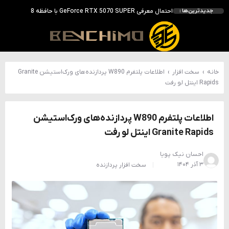
انویدیا DLSS 5 را با سه مدل هوش مصنوعی معرفی کرد؛ انتقادهای اولیه نتیجه داد
جدیدترین‌ها :
انویدیا پردازنده 88 هسته‌ای Vera را معرفی کرد؛ CPU اختصاصی برای نسل بعدی هوش مصنوعی
بالاخره سنسور Hotspot کارت‌های RTX 50 ظاهر شد؛ HWMonitor 1.65 تنها نماینده نمایش نیست
بررسی کیس GAMDIAS NESO P1 Pro؛ فول‌تاوری مهندسی‌شده برای سیستم‌های رده‌بالا
خانه
›
سخت افزار
›
اطلاعات پلتفرم W890 پردازنده‌های ورک‌استیشن Granite
Rapids اینتل لو رفت
اطلاعات پلتفرم W890 پردازنده‌های ورک‌استیشن
Granite Rapids اینتل لو رفت
احسان نیک پویا
۳ آذر ۱۴۰۴
سخت افزار
پردازنده