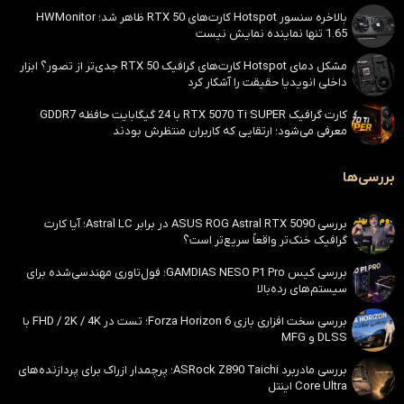
بالاخره سنسور Hotspot کارت‌های RTX 50 ظاهر شد؛ HWMonitor
1.65 تنها نماینده نمایش نیست
مشکل دمای Hotspot کارت‌های گرافیک RTX 50 جدی‌تر از تصور؟ ابزار
داخلی انویدیا حقیقت را آشکار کرد
کارت گرافیک RTX 5070 Ti SUPER با 24 گیگابایت حافظه GDDR7
معرفی می‌شود؛ ارتقایی که کاربران منتظرش بودند
بررسی‌ها
بررسی ASUS ROG Astral RTX 5090 در برابر Astral LC؛ آیا کارت
گرافیک خنک‌تر واقعاً سریع‌تر است؟
بررسی کیس GAMDIAS NESO P1 Pro؛ فول‌تاوری مهندسی‌شده برای
سیستم‌های رده‌بالا
بررسی سخت افزاری بازی Forza Horizon 6؛ تست در FHD / 2K / 4K با
DLSS و MFG
بررسی مادربرد ASRock Z890 Taichi؛ پرچمدار ازراک برای پردازنده‌های
Core Ultra اینتل