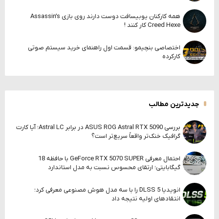
همه کارکنان یوبیسافت دوست دارند روی بازی Assassin’s
Creed Hexe کار کنند !
اختصاصی بنچیمو: قسمت اول راهنمای خرید سیستم صوتی
کارکرده
جدیدترین مطالب
بررسی ASUS ROG Astral RTX 5090 در برابر Astral LC؛ آیا کارت
گرافیک خنک‌تر واقعاً سریع‌تر است؟
احتمال معرفی GeForce RTX 5070 SUPER با حافظه 18
گیگابایتی؛ ارتقای محسوس نسبت به مدل استاندارد
انویدیا DLSS 5 را با سه مدل هوش مصنوعی معرفی کرد؛
انتقادهای اولیه نتیجه داد