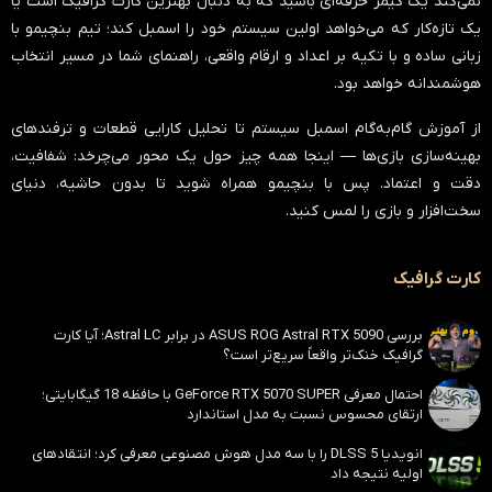
نمی‌کند یک گیمر حرفه‌ای باشید که به دنبال بهترین کارت گرافیک است یا
یک تازه‌کار که می‌خواهد اولین سیستم خود را اسمبل کند؛ تیم بنچیمو با
زبانی ساده و با تکیه بر اعداد و ارقام واقعی، راهنمای شما در مسیر انتخاب
هوشمندانه خواهد بود.
از آموزش گام‌به‌گام اسمبل سیستم تا تحلیل کارایی قطعات و ترفندهای
بهینه‌سازی بازی‌ها — اینجا همه چیز حول یک محور می‌چرخد:
شفافیت،
دقت و اعتماد
. پس با بنچیمو همراه شوید تا بدون حاشیه، دنیای
سخت‌افزار و بازی را لمس کنید.
کارت گرافیک
بررسی ASUS ROG Astral RTX 5090 در برابر Astral LC؛ آیا کارت
گرافیک خنک‌تر واقعاً سریع‌تر است؟
احتمال معرفی GeForce RTX 5070 SUPER با حافظه 18 گیگابایتی؛
ارتقای محسوس نسبت به مدل استاندارد
انویدیا DLSS 5 را با سه مدل هوش مصنوعی معرفی کرد؛ انتقادهای
اولیه نتیجه داد