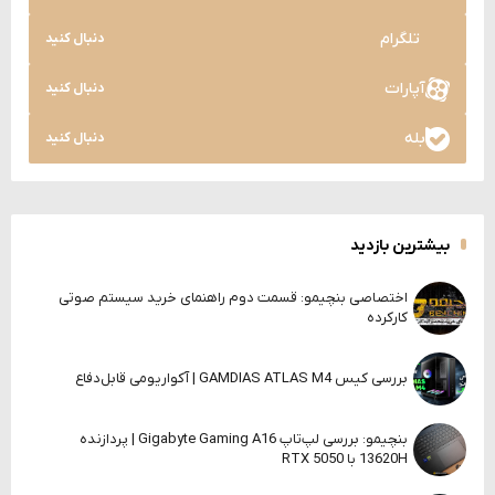
تلگرام
دنبال کنید
آپارات
دنبال کنید
بله
دنبال کنید
بیشترین بازدید
اختصاصی بنچیمو: قسمت دوم راهنمای خرید سیستم صوتی
کارکرده
بررسی کیس GAMDIAS ATLAS M4 | آکواریومی قابل‌دفاع
بنچیمو: بررسی لپ‌تاپ Gigabyte Gaming A16 | پردازنده
13620H با RTX 5050