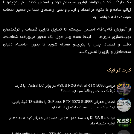
یک تازه‌کار که می‌خواهد اولین سیستم خود را اسمبل کند؛ تیم بنچیمو با
زبانی ساده و با تکیه بر اعداد و ارقام واقعی، راهنمای شما در مسیر انتخاب
هوشمندانه خواهد بود.
از آموزش گام‌به‌گام اسمبل سیستم تا تحلیل کارایی قطعات و ترفندهای
بهینه‌سازی بازی‌ها — اینجا همه چیز حول یک محور می‌چرخد:
شفافیت،
دقت و اعتماد
. پس با بنچیمو همراه شوید تا بدون حاشیه، دنیای
سخت‌افزار و بازی را لمس کنید.
کارت گرافیک
بررسی ASUS ROG Astral RTX 5090 در برابر Astral LC؛ آیا کارت
گرافیک خنک‌تر واقعاً سریع‌تر است؟
احتمال معرفی GeForce RTX 5070 SUPER با حافظه 18 گیگابایتی؛
ارتقای محسوس نسبت به مدل استاندارد
انویدیا DLSS 5 را با سه مدل هوش مصنوعی معرفی کرد؛ انتقادهای
اولیه نتیجه داد