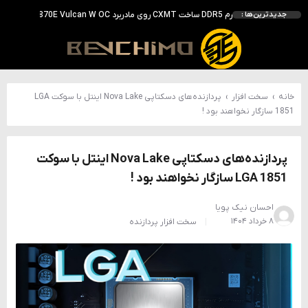
بررسی ASUS ROG Astral RTX 5090 در برابر Astral LC؛ آیا کارت گرافیک خنک‌تر واقعاً سریع‌تر است؟
جدیدترین‌ها :
احتمال معرفی GeForce RTX 5070 SUPER با حافظه 18 گیگابایتی؛ ارتقای محسوس نسبت به مدل استاندارد
انویدیا DLSS 5 را با سه مدل هوش مصنوعی معرفی کرد؛ انتقادهای اولیه نتیجه داد
انویدیا پردازنده 88 هسته‌ای Vera را معرفی کرد؛ CPU اختصاصی برای نسل بعدی هوش مصنوعی
خانه
›
سخت افزار
›
پردازنده‌های دسکتاپی Nova Lake اینتل با سوکت LGA
1851 سازگار نخواهند بود !
پردازنده‌های دسکتاپی Nova Lake اینتل با سوکت
LGA 1851 سازگار نخواهند بود !
احسان نیک پویا
۸ خرداد ۱۴۰۴
سخت افزار
پردازنده