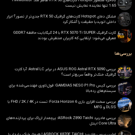
بالاخره سنسور Hotspot کارت‌های RTX 50 ظاهر شد؛ HWMonitor
1.65 تنها نماینده نمایش نیست
مشکل دمای Hotspot کارت‌های گرافیک RTX 50 جدی‌تر از تصور؟ ابزار
داخلی انویدیا حقیقت را آشکار کرد
کارت گرافیک RTX 5070 Ti SUPER با 24 گیگابایت حافظه GDDR7
معرفی می‌شود؛ ارتقایی که کاربران منتظرش بودند
بررسی‌ها
بررسی ASUS ROG Astral RTX 5090 در برابر Astral LC؛ آیا کارت
گرافیک خنک‌تر واقعاً سریع‌تر است؟
بررسی کیس GAMDIAS NESO P1 Pro؛ فول‌تاوری مهندسی‌شده برای
سیستم‌های رده‌بالا
بررسی سخت افزاری بازی Forza Horizon 6؛ تست در FHD / 2K / 4K با
DLSS و MFG
بررسی مادربرد ASRock Z890 Taichi؛ پرچمدار ازراک برای پردازنده‌های
Core Ultra اینتل
اولین بررسی مادربرد ASROCK X870E TAICHI | هیولا، خنک، پایدار با