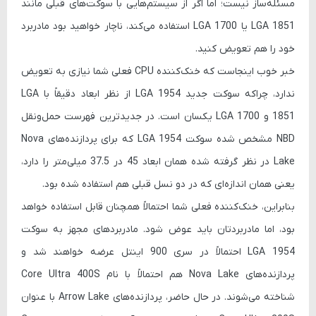
مسئله‌ساز نیست؛ اما اگر از سیستم‌هایی با سوکت‌های قبلی مانند
LGA 1851 یا LGA 1700 استفاده می‌کند، ناچار خواهید بود مادربرد
خود را هم تعویض کنید.
خبر خوب اینجاست که خنک‌کننده CPU فعلی شما نیازی به تعویض
ندارد، چراکه سوکت جدید
LGA 1954
از نظر ابعاد دقیقاً با LGA
1851 و LGA 1700 یکسان است. در جدیدترین فهرست حمل‌ونقل
NBD مشخص شده سوکت LGA 1954 که برای پردازنده‌های Nova
Lake در نظر گرفته شده همان ابعاد 45 در 37.5 میلی‌متر را دارد،
یعنی همان اندازه‌ای که در دو نسل قبلی هم استفاده شده بود.
بنابراین، خنک‌کننده فعلی شما احتمالاً همچنان قابل استفاده خواهد
بود، اما مادربردتان باید عوض شود. مادربردهای مجهز به سوکت
LGA 1954 احتمالاً در سری 900 اینتل عرضه خواهند شد و
پردازنده‌های Nova Lake هم احتمالاً با نام
Core Ultra 400S
شناخته می‌شوند. در حال حاضر، پردازنده‌های
Arrow Lake
با عنوان