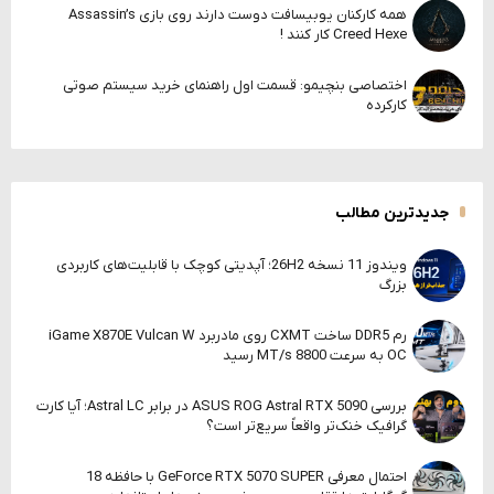
همه کارکنان یوبیسافت دوست دارند روی بازی Assassin’s
Creed Hexe کار کنند !
اختصاصی بنچیمو: قسمت اول راهنمای خرید سیستم صوتی
کارکرده
جدیدترین مطالب
ویندوز 11 نسخه 26H2؛ آپدیتی کوچک با قابلیت‌های کاربردی
بزرگ
رم DDR5 ساخت CXMT روی مادربرد iGame X870E Vulcan W
OC به سرعت 8800 MT/s رسید
بررسی ASUS ROG Astral RTX 5090 در برابر Astral LC؛ آیا کارت
گرافیک خنک‌تر واقعاً سریع‌تر است؟
احتمال معرفی GeForce RTX 5070 SUPER با حافظه 18