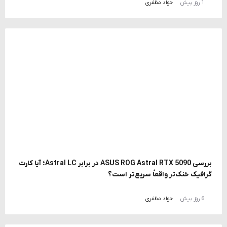
1 روز پیش
جواد مظفری
بررسی ASUS ROG Astral RTX 5090 در برابر Astral LC؛ آیا کارت
گرافیک خنک‌تر واقعاً سریع‌تر است؟
6 روز پیش
جواد مظفری