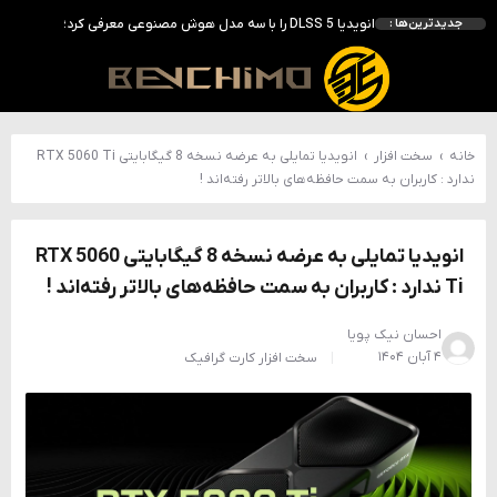
انویدیا DLSS 5 را با سه مدل هوش مصنوعی معرفی کرد؛ انتقادهای اولیه نتیجه داد
جدیدترین‌ها :
انویدیا پردازنده 88 هسته‌ای Vera را معرفی کرد؛ CPU اختصاصی برای نسل بعدی هوش مصنوعی
بالاخره سنسور Hotspot کارت‌های RTX 50 ظاهر شد؛ HWMonitor 1.65 تنها نماینده نمایش نیست
بررسی کیس GAMDIAS NESO P1 Pro؛ فول‌تاوری مهندسی‌شده برای سیستم‌های رده‌بالا
خانه
›
سخت افزار
›
انویدیا تمایلی به عرضه نسخه 8 گیگابایتی RTX 5060 Ti
ندارد : کاربران به سمت حافظه‌های بالاتر رفته‌اند !
انویدیا تمایلی به عرضه نسخه 8 گیگابایتی RTX 5060
Ti ندارد : کاربران به سمت حافظه‌های بالاتر رفته‌اند !
احسان نیک پویا
۴ آبان ۱۴۰۴
سخت افزار
کارت گرافیک