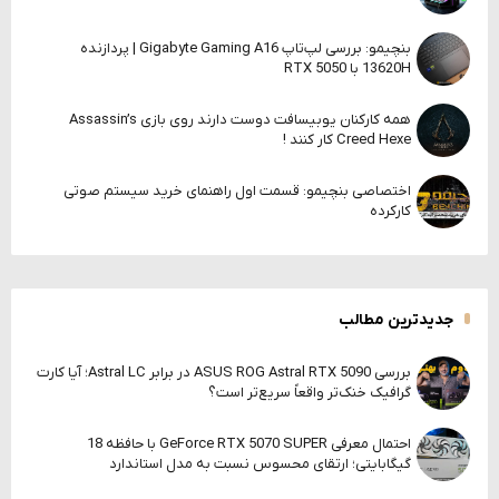
بنچیمو: بررسی لپ‌تاپ Gigabyte Gaming A16 | پردازنده
13620H با RTX 5050
همه کارکنان یوبیسافت دوست دارند روی بازی Assassin’s
Creed Hexe کار کنند !
اختصاصی بنچیمو: قسمت اول راهنمای خرید سیستم صوتی
کارکرده
جدیدترین مطالب
بررسی ASUS ROG Astral RTX 5090 در برابر Astral LC؛ آیا کارت
گرافیک خنک‌تر واقعاً سریع‌تر است؟
احتمال معرفی GeForce RTX 5070 SUPER با حافظه 18
گیگابایتی؛ ارتقای محسوس نسبت به مدل استاندارد