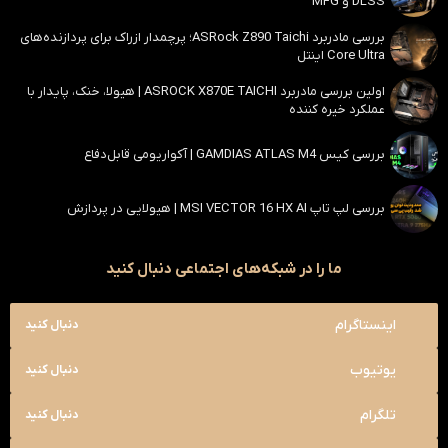
DLSS و MFG
بررسی مادربرد ASRock Z890 Taichi؛ پرچمدار ازراک برای پردازنده‌های
Core Ultra اینتل
اولین بررسی مادربرد ASROCK X870E TAICHI | هیولا، خنک، پایدار با
عملکرد خیره کننده
بررسی کیس GAMDIAS ATLAS M4 | آکواریومی قابل‌دفاع
بررسی لپ تاپ MSI VECTOR 16 HX AI | هیولایی در پردازش
ما را در شبکه‌های اجتماعی دنبال کنید
اینستاگرام
دنبال کنید
یوتیوب
دنبال کنید
تلگرام
دنبال کنید