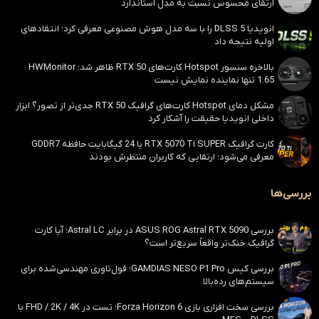
ارتقای محسوس نسبت به مدل استاندارد
انویدیا DLSS 5 را با سه مدل هوش مصنوعی معرفی کرد؛ انتقادهای
اولیه نتیجه داد
بالاخره سنسور Hotspot کارت‌های RTX 50 ظاهر شد؛ HWMonitor
1.65 تنها نماینده نمایش نیست
مشکل دمای Hotspot کارت‌های گرافیک RTX 50 جدی‌تر از تصور؟ ابزار
داخلی انویدیا حقیقت را آشکار کرد
کارت گرافیک RTX 5070 Ti SUPER با 24 گیگابایت حافظه GDDR7
معرفی می‌شود؛ ارتقایی که کاربران منتظرش بودند
بررسی‌ها
بررسی ASUS ROG Astral RTX 5090 در برابر Astral LC؛ آیا کارت
گرافیک خنک‌تر واقعاً سریع‌تر است؟
بررسی کیس GAMDIAS NESO P1 Pro؛ فول‌تاوری مهندسی‌شده برای
سیستم‌های رده‌بالا
بررسی سخت افزاری بازی Forza Horizon 6؛ تست در FHD / 2K / 4K با