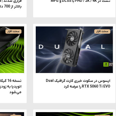
تست در FHD / 2K / 4K با DLSS و MFG
فراری شدند | 
بالاتر از 700 دلار شد !
سخت افزار
سخت افزار
ایسوس در سکوت خبری کارت گرافیک Dual
RTX 5060 Ti EVO را عرضه کرد
انویدیا به زود
می‌شود