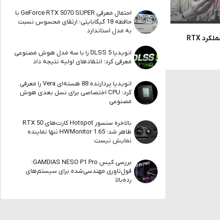
احتمال معرفی GeForce RTX 5070 SUPER با
حافظه 18 گیگابایتی؛ ارتقای محسوس نسبت
به مدل استاندارد
بهتر اما نه همه جا / تحلیلی بر عملکرد RTX
انویدیا DLSS 5 را با سه مدل هوش مصنوعی
معرفی کرد؛ انتقادهای اولیه نتیجه داد
انویدیا پردازنده 88 هسته‌ای Vera را معرفی
کرد؛ CPU اختصاصی برای نسل بعدی هوش
مصنوعی
بالاخره سنسور Hotspot کارت‌های RTX 50
ظاهر شد؛ HWMonitor 1.65 تنها نماینده
نمایش نیست
بررسی کیس GAMDIAS NESO P1 Pro؛
فول‌تاوری مهندسی‌شده برای سیستم‌های
رده‌بالا