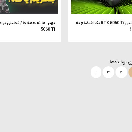
نسخه 8 گیگابایتی RTX 5060 Ti یک افتضاح به
!
5060 Ti
ری نوشته‌ها
›
۳
۲