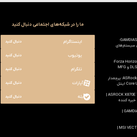
ما را در شبکه‌های اجتماعی دنبال کنید
بررسی کیس GAMDIAS NESO P1 Pro؛
اینستاگرام
دنبال کنید
ی سیستم‌های
یوتیوب
دنبال کنید
بررسی سخت افزاری بازی Forza Horizon 6؛
تلگرام
دنبال کنید
بررسی مادربرد ASRock Z890 Taichi؛ پرچمدار
آپارات
دنبال کنید
اولین بررسی مادربرد ASROCK X870E TAICHI |
بله
دنبال کنید
 خیره کننده
بررسی کیس GAMDIAS ATLAS M4 |
بررسی لپ تاپ MSI VECTOR 16 HX AI |