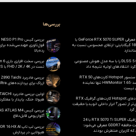
بررسی‌ها
احتمال معرفی GeForce RTX 5070 SUPER با
حافظه 18 گیگابایتی؛ ارتقای محسوس نسبت به
فول‌تاوری مهندسی‌شده برا
اندارد
رده‌بالا
انویدیا DLSS 5 را با سه مدل هوش مصنوعی
رد؛ انتقادهای اولیه نتیجه داد
تست در FHD / 2K / 4K با DLSS و MFG
بالاخره سنسور Hotspot کارت‌های RTX 50
ظاهر شد؛ HWMonitor 1.65 تنها نماینده
ازراک برای پردازنده‌های Core Ultra اینتل
 نیست
مشکل دمای Hotspot کارت‌های گرافیک RTX
هیولا، خنک، پایدار با عملکرد
ی‌تر از تصور؟ ابزار داخلی انویدیا حقیقت
 کرد
آکواریومی قابل‌دفاع
کارت گرافیک RTX 5070 Ti SUPER با 24
گیگابایت حافظه GDDR7 معرفی می‌شود؛
 که کاربران منتظرش بودند
هیولایی در پردازش