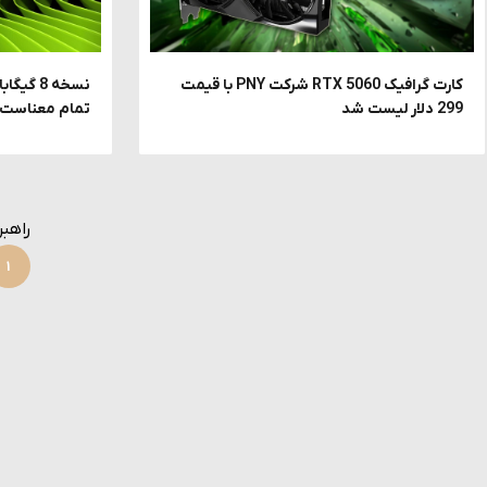
کارت گرافیک RTX 5060 شرکت PNY با قیمت
299 دلار لیست شد
تمام معناست 
راهب
۱