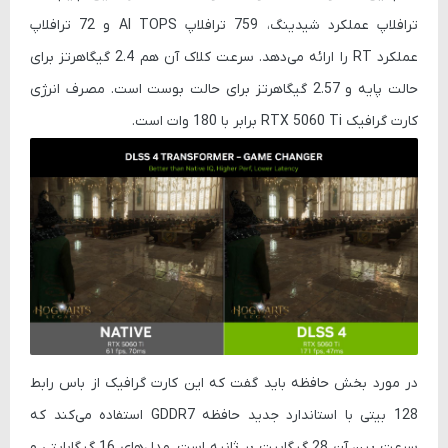
ترافلاپ عملکرد شیدینگ، 759 ترافلاپ AI TOPS و 72 ترافلاپ
عملکرد RT را ارائه می‌دهد. سرعت کلاک آن هم 2.4 گیگاهرتز برای
حالت پایه و 2.57 گیگاهرتز برای حالت بوست است. مصرف انرژی
کارت گرافیک RTX 5060 Ti برابر با 180 وات است.
در مورد بخش حافظه باید گفت که این کارت گرافیک از باس رابط
128 بیتی با استاندارد جدید حافظه GDDR7 استفاده می‌کند که
سرعت پین آن 28 گیگابیت بر ثانیه است. مدل‌های 16 گیگابایتی و