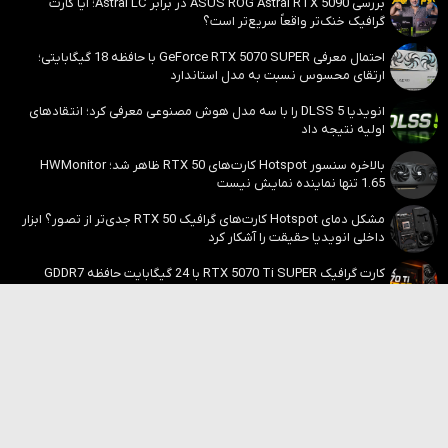
بررسی ASUS ROG Astral RTX 5090 در برابر Astral LC؛ آیا کارت
گرافیک خنک‌تر واقعاً سریع‌تر است؟
احتمال معرفی GeForce RTX 5070 SUPER با حافظه 18 گیگابایتی؛
ارتقای محسوس نسبت به مدل استاندارد
انویدیا DLSS 5 را با سه مدل هوش مصنوعی معرفی کرد؛ انتقادهای
اولیه نتیجه داد
بالاخره سنسور Hotspot کارت‌های RTX 50 ظاهر شد؛ HWMonitor
1.65 تنها نماینده نمایش نیست
مشکل دمای Hotspot کارت‌های گرافیک RTX 50 جدی‌تر از تصور؟ ابزار
داخلی انویدیا حقیقت را آشکار کرد
کارت گرافیک RTX 5070 Ti SUPER با 24 گیگابایت حافظه GDDR7
معرفی می‌شود؛ ارتقایی که کاربران منتظرش بودند
بررسی‌ها
بررسی ASUS ROG Astral RTX 5090 در برابر Astral LC؛ آیا کارت
گرافیک خنک‌تر واقعاً سریع‌تر است؟