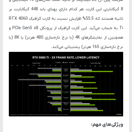
8 گیگابایتی این کارت، هر کدام دارای پهنای باند 448 گیگابایت بر
ثانیه هستند که 55.5% افزایش نسبت به کارت گرافیک RTX 4060
Ti به حساب می‌آید. این کارت گرافیک از پروتکل PCIe Gen5 x8 و
همچنین از نمایشگرهای 4K (با نرخ تازه‌سازی 480 هرتز) یا 8K (با
نرخ تازه‌سازی 165 هرتز) پشتیبانی می‌کند.
ویژگی‌های مهم: