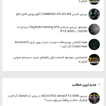
کارکرده
بررسی کیس GAMDIAS ATLAS M4 | آکواریومی قابل‌دفاع
بنچیمو: بررسی لپ‌تاپ Gigabyte Gaming A16 | پردازنده
13620H با RTX 5050
همه کارکنان یوبیسافت دوست دارند روی بازی Assassin’s
Creed Hexe کار کنند !
اختصاصی بنچیمو: قسمت اول راهنمای خرید سیستم صوتی
کارکرده
جدیدترین مطالب
بررسی ASUS ROG Astral RTX 5090 در برابر Astral LC؛ آیا کارت
گرافیک خنک‌تر واقعاً سریع‌تر است؟