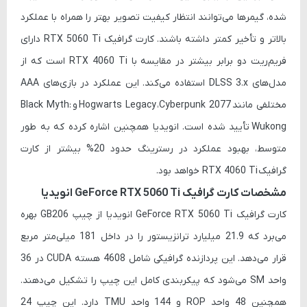
شده، گیمرها می‌توانند انتظار کیفیت تصویر بهتر را همراه با عملکرد
بالاتر و تأخیر کمتر داشته باشند. کارت گرافیک RTX 5060 Ti دارای
فریم‌ریت دو برابر بیشتر در مقایسه با RTX 4060 Ti است که از
مدل‌های DLSS 3.x استفاده می‌کند. این عملکرد در بازی‌های AAA
مختلفی مانند
Cyberpunk 2077
،
Hogwarts Legacy
و
Black Myth:
Wukong
تأیید شده است. انویدیا همچنین اشاره کرده که به طور
متوسط، بهبود عملکرد در رسترینگ حدود 20% بیشتر از کارت
گرافیک RTX 4060 Ti خواهد بود.
مشخصات کارت گرافیک GeForce RTX 5060 Ti انویدیا
کارت گرافیک GeForce RTX 5060 Ti انویدیا از چیپ GB206 بهره
می‌برد که 21.9 میلیارد ترانزیستور را در داخل 181 میلی‌متر مربع
قرار می‌دهد. این پردازنده گرافیکی شامل 4608 هسته CUDA در 36
واحد SM می‌شود که پیکربندی کامل این چیپ را تشکیل می‌دهند.
همچنین 48 واحد ROP و 144 واحد TMU دارد. این چیپ 24