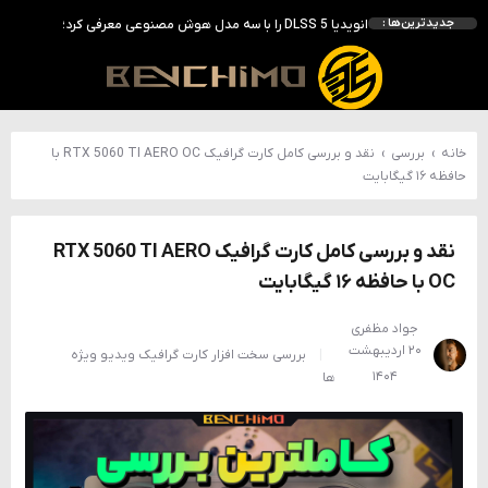
انویدیا DLSS 5 را با سه مدل هوش مصنوعی معرفی کرد؛ انتقادهای اولیه نتیجه داد
جدیدترین‌ها :
انویدیا پردازنده 88 هسته‌ای Vera را معرفی کرد؛ CPU اختصاصی برای نسل بعدی هوش مصنوعی
بالاخره سنسور Hotspot کارت‌های RTX 50 ظاهر شد؛ HWMonitor 1.65 تنها نماینده نمایش نیست
بررسی کیس GAMDIAS NESO P1 Pro؛ فول‌تاوری مهندسی‌شده برای سیستم‌های رده‌بالا
خانه
›
بررسی
›
نقد و بررسی کامل کارت گرافیک RTX 5060 TI AERO OC با
حافظه ۱۶ گیگابایت
نقد و بررسی کامل کارت گرافیک RTX 5060 TI AERO
OC با حافظه ۱۶ گیگابایت
جواد مظفری
۲۰ اردیبهشت
بررسی
سخت افزار
کارت گرافیک
ویدیو
ویژه
۱۴۰۴
ها