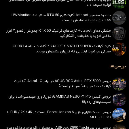
اولیه نتیجه داد
بالاخره سنسور Hotspot کارت‌های RTX 50 ظاهر شد؛ HWMonitor
1.65 تنها نماینده نمایش نیست
مشکل دمای Hotspot کارت‌های گرافیک RTX 50 جدی‌تر از تصور؟ ابزار
داخلی انویدیا حقیقت را آشکار کرد
کارت گرافیک RTX 5070 Ti SUPER با 24 گیگابایت حافظه GDDR7
معرفی می‌شود؛ ارتقایی که کاربران منتظرش بودند
بررسی‌ها
بررسی ASUS ROG Astral RTX 5090 در برابر Astral LC؛ آیا کارت
گرافیک خنک‌تر واقعاً سریع‌تر است؟
بررسی کیس GAMDIAS NESO P1 Pro؛ فول‌تاوری مهندسی‌شده برای
سیستم‌های رده‌بالا
بررسی سخت افزاری بازی Forza Horizon 6؛ تست در FHD / 2K / 4K با
DLSS و MFG
بررسی مادربرد ASRock Z890 Taichi؛ پرچمدار ازراک برای پردازنده‌های