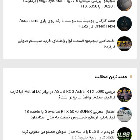
بنچیمو: بررسی لپ‌تاپ Gigabyte Gaming A16 | پردازنده
13620H با RTX 5050
همه کارکنان یوبیسافت دوست دارند روی بازی Assassin’s
Creed Hexe کار کنند !
اختصاصی بنچیمو: قسمت اول راهنمای خرید سیستم صوتی
کارکرده
جدیدترین مطالب
بررسی ASUS ROG Astral RTX 5090 در برابر Astral LC؛ آیا کارت
گرافیک خنک‌تر واقعاً سریع‌تر است؟
احتمال معرفی GeForce RTX 5070 SUPER با حافظه 18
گیگابایتی؛ ارتقای محسوس نسبت به مدل استاندارد
انویدیا DLSS 5 را با سه مدل هوش مصنوعی معرفی کرد؛
انتقادهای اولیه نتیجه داد