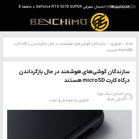
انویدیا DLSS 5 را با سه مدل هوش مصنوعی معرفی کرد؛ انتقادهای اولیه نتیجه داد
جدیدترین‌ها :
انویدیا پردازنده 88 هسته‌ای Vera را معرفی کرد؛ CPU اختصاصی برای نسل بعدی هوش مصنوعی
بالاخره سنسور Hotspot کارت‌های RTX 50 ظاهر شد؛ HWMonitor 1.65 تنها نماینده نمایش نیست
بررسی کیس GAMDIAS NESO P1 Pro؛ فول‌تاوری مهندسی‌شده برای سیستم‌های رده‌بالا
خانه
›
فناوری
›
سازندگان گوشی‌های هوشمند در حال بازگرداندن درگاه کارت
microSD هستند
سازندگان گوشی‌های هوشمند در حال بازگرداندن
درگاه کارت microSD هستند
احسان نیک پویا
۱۶ آذر ۱۴۰۴
فناوری
رم
موبایل و تبلت