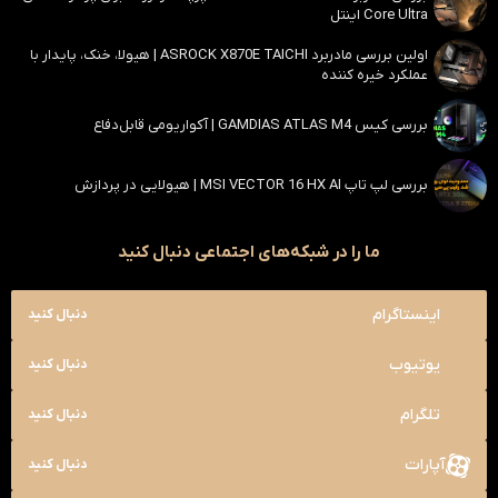
Core Ultra اینتل
اولین بررسی مادربرد ASROCK X870E TAICHI | هیولا، خنک، پایدار با
عملکرد خیره کننده
بررسی کیس GAMDIAS ATLAS M4 | آکواریومی قابل‌دفاع
بررسی لپ تاپ MSI VECTOR 16 HX AI | هیولایی در پردازش
ما را در شبکه‌های اجتماعی دنبال کنید
اینستاگرام
دنبال کنید
یوتیوب
دنبال کنید
تلگرام
دنبال کنید
آپارات
دنبال کنید