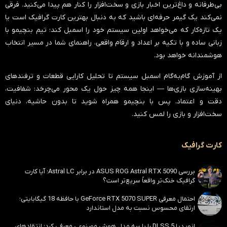
بی‌طرفانه و داغ‌ترین اخبار بازی و سخت‌افزار را کنار هم پیدا می‌کنید. فرقی
نمی‌کند یک گیمر حرفه‌ای باشید که به دنبال بهترین کارت گرافیک است یا
یک تازه‌کار که می‌خواهد اولین سیستم خود را اسمبل کند؛ تیم بنچیمو با
زبانی ساده و با تکیه بر اعداد و ارقام واقعی، راهنمای شما در مسیر انتخاب
هوشمندانه خواهد بود.
از آموزش گام‌به‌گام اسمبل سیستم تا تحلیل کارایی قطعات و ترفندهای
بهینه‌سازی بازی‌ها — اینجا همه چیز حول یک محور می‌چرخد:
شفافیت،
دقت و اعتماد
. پس با بنچیمو همراه شوید تا بدون حاشیه، دنیای
سخت‌افزار و بازی را لمس کنید.
کارت گرافیک
بررسی ASUS ROG Astral RTX 5090 در برابر Astral LC؛ آیا کارت
گرافیک خنک‌تر واقعاً سریع‌تر است؟
احتمال معرفی GeForce RTX 5070 SUPER با حافظه 18 گیگابایتی؛
ارتقای محسوس نسبت به مدل استاندارد
انویدیا DLSS 5 را با سه مدل هوش مصنوعی معرفی کرد؛ انتقادهای