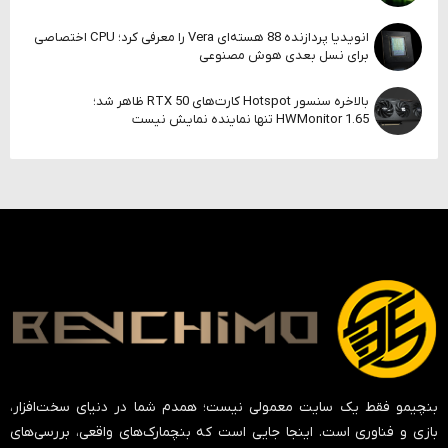
انویدیا پردازنده 88 هسته‌ای Vera را معرفی کرد؛ CPU اختصاصی
برای نسل بعدی هوش مصنوعی
بالاخره سنسور Hotspot کارت‌های RTX 50 ظاهر شد؛
HWMonitor 1.65 تنها نماینده نمایش نیست
بنچیمو فقط یک سایت معمولی نیست؛ همدم شما در دنیای سخت‌افزار،
بازی و فناوری است. اینجا جایی است که بنچمارک‌های واقعی، بررسی‌های