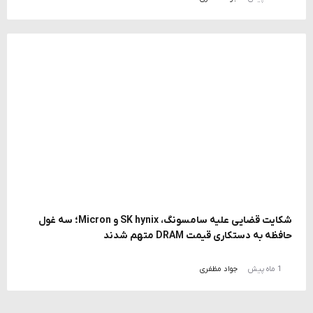
شکایت قضایی علیه سامسونگ، SK hynix و Micron؛ سه غول
حافظه به دستکاری قیمت DRAM متهم شدند
1 ماه پیش
جواد مظفری