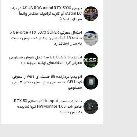
بررسی ASUS ROG Astral RTX 5090 در برابر
Astral LC؛ آیا کارت گرافیک خنک‌تر واقعاً
سریع‌تر است؟
احتمال معرفی GeForce RTX 5070 SUPER با
حافظه 18 گیگابایتی؛ ارتقای محسوس نسبت
به مدل استاندارد
انویدیا DLSS 5 را با سه مدل هوش مصنوعی
معرفی کرد؛ انتقادهای اولیه نتیجه داد
انویدیا پردازنده 88 هسته‌ای Vera را معرفی
کرد؛ CPU اختصاصی برای نسل بعدی هوش
مصنوعی
بالاخره سنسور Hotspot کارت‌های RTX 50
ظاهر شد؛ HWMonitor 1.65 تنها نماینده
نمایش نیست