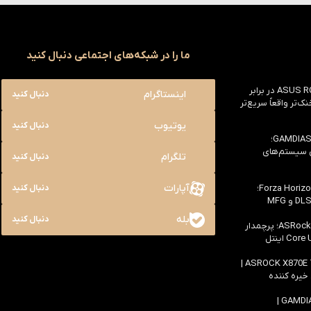
ما را در شبکه‌های اجتماعی دنبال کنید
بررسی ASUS ROG Astral RTX 5090 در برابر
اینستاگرام
دنبال کنید
یک خنک‌تر واقعاً سریع‌تر
یوتیوب
دنبال کنید
بررسی کیس GAMDIAS NESO P1 Pro؛
ی سیستم‌های
تلگرام
دنبال کنید
آپارات
بررسی سخت افزاری بازی Forza Horizon 6؛
دنبال کنید
بله
دنبال کنید
بررسی مادربرد ASRock Z890 Taichi؛ پرچمدار
اولین بررسی مادربرد ASROCK X870E TAICHI |
 خیره کننده
بررسی کیس GAMDIAS ATLAS M4 |