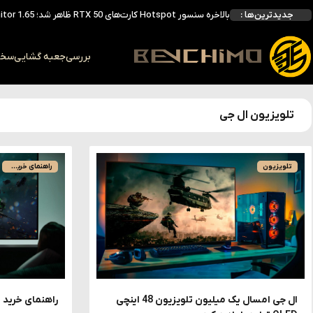
جدیدترین‌ها :
بالاخره سنسور Hotspot کارت‌های RTX 50 ظاهر شد؛ HWMonitor 1.65 تنها نماینده نمایش نیست
بررسی کیس GAMDIAS NESO P1 Pro؛ فول‌تاوری مهندسی‌شده برای سیستم‌های رده‌بالا
بررسی
جعبه گشایی
سخت 
تلویزیون ال جی
تلویزیون
راهنمای خرید تلویزیون
ال جی امسال یک میلیون تلویزیون 48 اینچی
راهنمای خرید ب