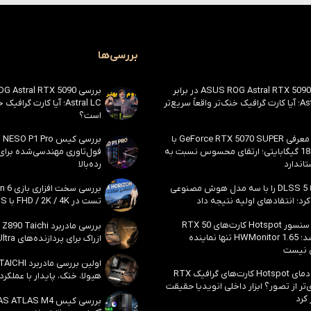
بررسی‌ها
بررسی ASUS ROG Astral RTX 5090 در برابر
Astral LC؛ آیا کارت گرافیک خنک‌تر واقعاً سریع‌تر
Astral LC؛ آیا کارت گراف
است؟
احتمال معرفی GeForce RTX 5070 SUPER با
حافظه 18 گیگابایتی؛ ارتقای محسوس نسبت به
فول‌تاوری مهندسی‌شده برا
اندارد
رده‌بالا
انویدیا DLSS 5 را با سه مدل هوش مصنوعی
رد؛ انتقادهای اولیه نتیجه داد
تست در FHD / 2K / 4K با DLSS و MFG
بالاخره سنسور Hotspot کارت‌های RTX 50
ظاهر شد؛ HWMonitor 1.65 تنها نماینده
ازراک برای پردازنده‌های Core Ultra اینتل
 نیست
مشکل دمای Hotspot کارت‌های گرافیک RTX
هیولا، خنک، پایدار با عملکرد
ی‌تر از تصور؟ ابزار داخلی انویدیا حقیقت
 کرد