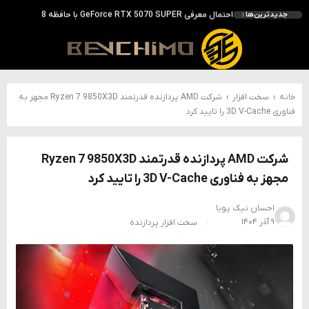
انویدیا DLSS 5 را با سه مدل هوش مصنوعی معرفی کرد؛ انتقادهای اولیه نتیجه داد
جدیدترین‌ها :
انویدیا پردازنده 88 هسته‌ای Vera را معرفی کرد؛ CPU اختصاصی برای نسل بعدی هوش مصنوعی
بالاخره سنسور Hotspot کارت‌های RTX 50 ظاهر شد؛ HWMonitor 1.65 تنها نماینده نمایش نیست
بررسی کیس GAMDIAS NESO P1 Pro؛ فول‌تاوری مهندسی‌شده برای سیستم‌های رده‌بالا
خانه
›
سخت افزار
›
شرکت AMD پردازنده قدرتمند Ryzen 7 9850X3D مجهز به
فناوری 3D V-Cache را تایید کرد
شرکت AMD پردازنده قدرتمند Ryzen 7 9850X3D
مجهز به فناوری 3D V-Cache را تایید کرد
احسان نیک پویا
۹ آذر ۱۴۰۴
سخت افزار
پردازنده