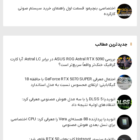
اختصاصی بنچیمو: قسمت اول راهنمای خرید سیستم صوتی
کارکرده
جدیدترین مطالب
بررسی ASUS ROG Astral RTX 5090 در برابر Astral LC؛ آیا کارت
گرافیک خنک‌تر واقعاً سریع‌تر است؟
احتمال معرفی GeForce RTX 5070 SUPER با حافظه 18
گیگابایتی؛ ارتقای محسوس نسبت به مدل استاندارد
انویدیا DLSS 5 را با سه مدل هوش مصنوعی معرفی کرد؛
انتقادهای اولیه نتیجه داد
انویدیا پردازنده 88 هسته‌ای Vera را معرفی کرد؛ CPU اختصاصی
برای نسل بعدی هوش مصنوعی
بالاخره سنسور Hotspot کارت‌های RTX 50 ظاهر شد؛