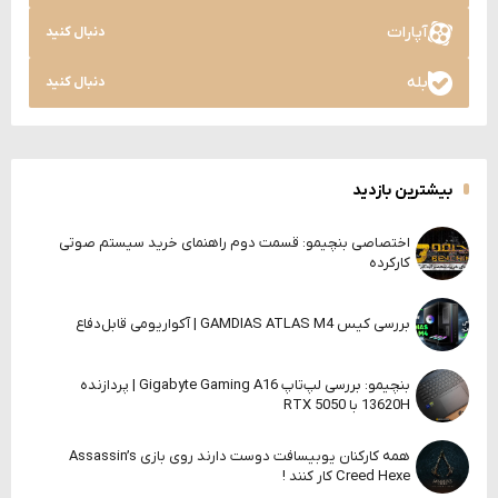
آپارات
دنبال کنید
بله
دنبال کنید
بیشترین بازدید
اختصاصی بنچیمو: قسمت دوم راهنمای خرید سیستم صوتی
کارکرده
بررسی کیس GAMDIAS ATLAS M4 | آکواریومی قابل‌دفاع
بنچیمو: بررسی لپ‌تاپ Gigabyte Gaming A16 | پردازنده
13620H با RTX 5050
همه کارکنان یوبیسافت دوست دارند روی بازی Assassin’s
Creed Hexe کار کنند !