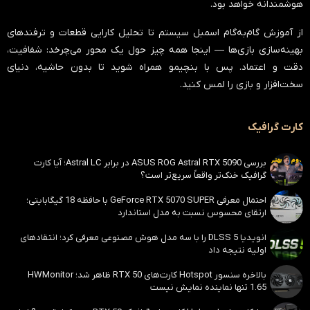
هوشمندانه خواهد بود.
از آموزش گام‌به‌گام اسمبل سیستم تا تحلیل کارایی قطعات و ترفندهای
بهینه‌سازی بازی‌ها — اینجا همه چیز حول یک محور می‌چرخد:
شفافیت،
دقت و اعتماد
. پس با بنچیمو همراه شوید تا بدون حاشیه، دنیای
سخت‌افزار و بازی را لمس کنید.
کارت گرافیک
بررسی ASUS ROG Astral RTX 5090 در برابر Astral LC؛ آیا کارت
گرافیک خنک‌تر واقعاً سریع‌تر است؟
احتمال معرفی GeForce RTX 5070 SUPER با حافظه 18 گیگابایتی؛
ارتقای محسوس نسبت به مدل استاندارد
انویدیا DLSS 5 را با سه مدل هوش مصنوعی معرفی کرد؛ انتقادهای
اولیه نتیجه داد
بالاخره سنسور Hotspot کارت‌های RTX 50 ظاهر شد؛ HWMonitor
1.65 تنها نماینده نمایش نیست