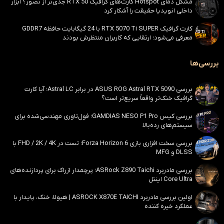
مشکل دمای Hotspot کارت‌های گرافیک RTX 50 جدی‌تر از تصور؟ ابزار
داخلی انویدیا حقیقت را آشکار کرد
کارت گرافیک RTX 5070 Ti SUPER با 24 گیگابایت حافظه GDDR7
معرفی می‌شود؛ ارتقایی که کاربران منتظرش بودند
بررسی‌ها
بررسی ASUS ROG Astral RTX 5090 در برابر Astral LC؛ آیا کارت
گرافیک خنک‌تر واقعاً سریع‌تر است؟
بررسی کیس GAMDIAS NESO P1 Pro؛ فول‌تاوری مهندسی‌شده برای
سیستم‌های رده‌بالا
بررسی سخت افزاری بازی Forza Horizon 6؛ تست در FHD / 2K / 4K با
DLSS و MFG
بررسی مادربرد ASRock Z890 Taichi؛ پرچمدار ازراک برای پردازنده‌های
Core Ultra اینتل
اولین بررسی مادربرد ASROCK X870E TAICHI | هیولا، خنک، پایدار با
عملکرد خیره کننده