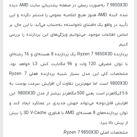
7 9850X3D
به‌صورت رسمی در صفحه پشتیبانی سایت AMD دیده
شده. البته AMD هنوز هیچ اعلامیه عمومی را منتشر نکرده و این
تأیید در واقع یک «افشای ناخواسته» به‌حساب می‌آید. با این حال، بر
اساس اطلاعات موجود، می‌توانیم ویژگی‌های این پردازنده را بررسی
کنیم.
پردازنده
Ryzen 7 9850X3D
یک پردازنده 8 هسته‌ای و 16 رشته‌ای
با توان مصرفی
120 وات
و
96 مگابایت کش L3
خواهد بود.
مشخصات کلی این مدل بسیار شبیه پردازنده فعلی
Ryzen 7
9800X3D
است، اما مهم‌ترین تفاوت آن افزایش سرعت بوست به
5.6 گیگاهرتز
است یعنی
500 مگاهرتز بیشتر
از مدل 9800X3D. این
افزایش قابل‌توجه می‌تواند جهش جدیدی در عملکرد ایجاد کند و
توان پردازنده‌های 8 هسته‌ای AMD با فناوری 3D V-Cache را بیش
از پیش بالا ببرد.
مشخصات اصلی Ryzen 7 9850X3D: