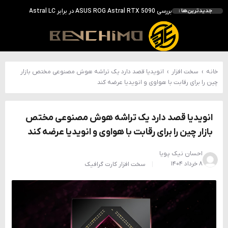
احتمال معرفی GeForce RTX 5070 SUPER با حافظه 18 گیگابایتی؛ ارتقای محسوس نسبت به مدل استاندارد
جدیدترین‌ها :
انویدیا DLSS 5 را با سه مدل هوش مصنوعی معرفی کرد؛ انتقادهای اولیه نتیجه داد
انویدیا پردازنده 88 هسته‌ای Vera را معرفی کرد؛ CPU اختصاصی برای نسل بعدی هوش مصنوعی
بالاخره سنسور Hotspot کارت‌های RTX 50 ظاهر شد؛ HWMonitor 1.65 تنها نماینده نمایش نیست
خانه
›
سخت افزار
›
انویدیا قصد دارد یک تراشه هوش مصنوعی مختص بازار
چین را برای رقابت با هواوی و انویدیا عرضه کند
انویدیا قصد دارد یک تراشه هوش مصنوعی مختص
بازار چین را برای رقابت با هواوی و انویدیا عرضه کند
احسان نیک پویا
۸ خرداد ۱۴۰۴
سخت افزار
کارت گرافیک