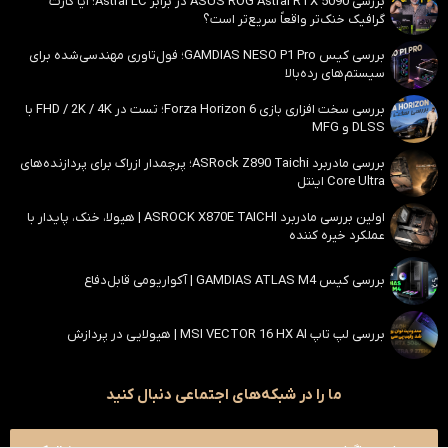
بررسی ASUS ROG Astral RTX 5090 در برابر Astral LC؛ آیا کارت
گرافیک خنک‌تر واقعاً سریع‌تر است؟
بررسی کیس GAMDIAS NESO P1 Pro؛ فول‌تاوری مهندسی‌شده برای
سیستم‌های رده‌بالا
بررسی سخت افزاری بازی Forza Horizon 6؛ تست در FHD / 2K / 4K با
DLSS و MFG
بررسی مادربرد ASRock Z890 Taichi؛ پرچمدار ازراک برای پردازنده‌های
Core Ultra اینتل
اولین بررسی مادربرد ASROCK X870E TAICHI | هیولا، خنک، پایدار با
عملکرد خیره کننده
بررسی کیس GAMDIAS ATLAS M4 | آکواریومی قابل‌دفاع
بررسی لپ تاپ MSI VECTOR 16 HX AI | هیولایی در پردازش
ما را در شبکه‌های اجتماعی دنبال کنید