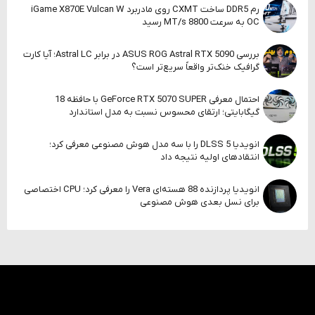
رم DDR5 ساخت CXMT روی مادربرد iGame X870E Vulcan W
OC به سرعت 8800 MT/s رسید
بررسی ASUS ROG Astral RTX 5090 در برابر Astral LC؛ آیا کارت
گرافیک خنک‌تر واقعاً سریع‌تر است؟
احتمال معرفی GeForce RTX 5070 SUPER با حافظه 18
گیگابایتی؛ ارتقای محسوس نسبت به مدل استاندارد
انویدیا DLSS 5 را با سه مدل هوش مصنوعی معرفی کرد؛
انتقادهای اولیه نتیجه داد
انویدیا پردازنده 88 هسته‌ای Vera را معرفی کرد؛ CPU اختصاصی
برای نسل بعدی هوش مصنوعی