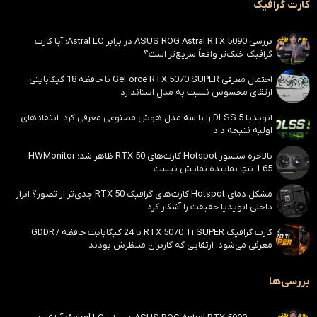
کارت گرافیک
بررسی ASUS ROG Astral RTX 5090 در برابر Astral LC؛ آیا کارت
گرافیک خنک‌تر واقعاً سریع‌تر است؟
احتمال معرفی GeForce RTX 5070 SUPER با حافظه 18 گیگابایتی؛
ارتقای محسوس نسبت به مدل استاندارد
انویدیا DLSS 5 را با سه مدل هوش مصنوعی معرفی کرد؛ انتقادهای
اولیه نتیجه داد
بالاخره سنسور Hotspot کارت‌های RTX 50 ظاهر شد؛ HWMonitor
1.65 تنها نماینده نمایش نیست
مشکل دمای Hotspot کارت‌های گرافیک RTX 50 جدی‌تر از تصور؟ ابزار
داخلی انویدیا حقیقت را آشکار کرد
کارت گرافیک RTX 5070 Ti SUPER با 24 گیگابایت حافظه GDDR7
معرفی می‌شود؛ ارتقایی که کاربران منتظرش بودند
بررسی‌ها