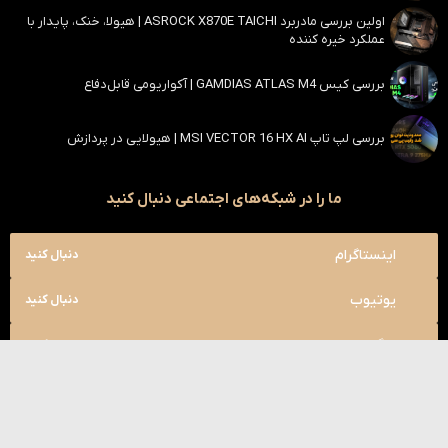
اولین بررسی مادربرد ASROCK X870E TAICHI | هیولا، خنک، پایدار با
عملکرد خیره کننده
بررسی کیس GAMDIAS ATLAS M4 | آکواریومی قابل‌دفاع
بررسی لپ تاپ MSI VECTOR 16 HX AI | هیولایی در پردازش
ما را در شبکه‌های اجتماعی دنبال کنید
اینستاگرام
دنبال کنید
یوتیوب
دنبال کنید
تلگرام
دنبال کنید
آپارات
دنبال کنید
بله
دنبال کنید