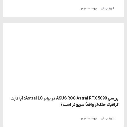
1 روز پیش
جواد مظفری
بررسی ASUS ROG Astral RTX 5090 در برابر Astral LC؛ آیا کارت
گرافیک خنک‌تر واقعاً سریع‌تر است؟
6 روز پیش
جواد مظفری