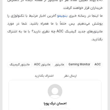
249 پوند
تعیین شده. هر دو مانیتور از
هفته آینده
در دسترس
خریداران قرار خواهند گرفت.
ما اینجا در رسانه خبری
بنچیمو
آخرین اخبار مرتبط با تکنولوژی را
پوشش می‌دهیم، پس حتماً با ما همراه باشید. شما در مورد
مانیتورهای جدید گیمینگ
AOC
چه نظری دارید؟ با ما به اشتراک
بگذارید.
AOC
Gaming Monitor
مانیتور
مانیتور AOC
مانیتور گیمینگ
ارسال نظر
اشتراک بگذارید
احسان نیک پویا