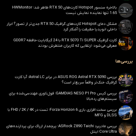
بالاخره سنسور Hotspot کارت‌های RTX 50 ظاهر شد؛ HWMonitor
1.65 تنها نماینده نمایش نیست
مشکل دمای Hotspot کارت‌های گرافیک RTX 50 جدی‌تر از تصور؟ ابزار
داخلی انویدیا حقیقت را آشکار کرد
کارت گرافیک RTX 5070 Ti SUPER با 24 گیگابایت حافظه GDDR7
معرفی می‌شود؛ ارتقایی که کاربران منتظرش بودند
بررسی‌ها
بررسی ASUS ROG Astral RTX 5090 در برابر Astral LC؛ آیا کارت
گرافیک خنک‌تر واقعاً سریع‌تر است؟
بررسی کیس GAMDIAS NESO P1 Pro؛ فول‌تاوری مهندسی‌شده برای
سیستم‌های رده‌بالا
بررسی سخت افزاری بازی Forza Horizon 6؛ تست در FHD / 2K / 4K با
DLSS و MFG
بررسی مادربرد ASRock Z890 Taichi؛ پرچمدار ازراک برای پردازنده‌های
Core Ultra اینتل