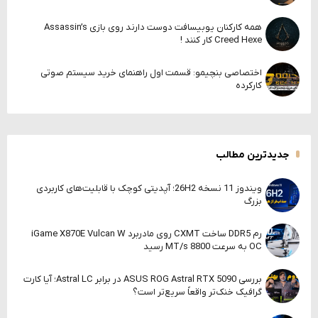
همه کارکنان یوبیسافت دوست دارند روی بازی Assassin’s
Creed Hexe کار کنند !
اختصاصی بنچیمو: قسمت اول راهنمای خرید سیستم صوتی
کارکرده
جدیدترین مطالب
ویندوز 11 نسخه 26H2؛ آپدیتی کوچک با قابلیت‌های کاربردی
بزرگ
رم DDR5 ساخت CXMT روی مادربرد iGame X870E Vulcan W
OC به سرعت 8800 MT/s رسید
بررسی ASUS ROG Astral RTX 5090 در برابر Astral LC؛ آیا کارت
گرافیک خنک‌تر واقعاً سریع‌تر است؟