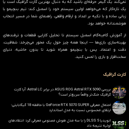
نمی‌کند یک گیمر حرفه‌ای باشید که به دنبال بهترین کارت گرافیک است یا
یک تازه‌کار که می‌خواهد اولین سیستم خود را اسمبل کند؛ تیم بنچیمو با
زبانی ساده و با تکیه بر اعداد و ارقام واقعی، راهنمای شما در مسیر انتخاب
هوشمندانه خواهد بود.
از آموزش گام‌به‌گام اسمبل سیستم تا تحلیل کارایی قطعات و ترفندهای
بهینه‌سازی بازی‌ها — اینجا همه چیز حول یک محور می‌چرخد:
شفافیت،
دقت و اعتماد
. پس با بنچیمو همراه شوید تا بدون حاشیه، دنیای
سخت‌افزار و بازی را لمس کنید.
کارت گرافیک
بررسی ASUS ROG Astral RTX 5090 در برابر Astral LC؛ آیا کارت
گرافیک خنک‌تر واقعاً سریع‌تر است؟
احتمال معرفی GeForce RTX 5070 SUPER با حافظه 18 گیگابایتی؛
ارتقای محسوس نسبت به مدل استاندارد
انویدیا DLSS 5 را با سه مدل هوش مصنوعی معرفی کرد؛ انتقادهای
اولیه نتیجه داد