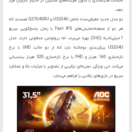
امکانات قدرتمندی را بدون هزینه‌های سنگین در اختیار کاربران قرار
دهد.
دو مدل جدید معرفی‌شده شامل
U32G4U
و
Q27G4SRU
هستند که
هر دو از صفحه‌نمایش‌های
Fast IPS
با زمان پاسخ‌گویی سریع
1 میلی‌ثانیه (GtG)
بهره می‌برند، اما رزولوشن متفاوتی دارند. مدل
U32G4U
پیکربندی دوحالته دارد که از دو حالت
UHD با نرخ
تازه‌سازی 160 هرتز
و
FHD با نرخ تازه‌سازی 320 هرتز
پشتیبانی
می‌کند. این ویژگی، تجربه‌ای ترکیبی از تصاویر با جزئیات بالا و عملکرد
سریع در بازی‌های رقابتی را فراهم می‌سازد.