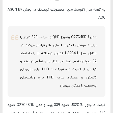
به گفته
سزار آکوستا
، مدیر محصولات گیمینگ در بخش
AGON by
:
AOC
مدل Q27G4SRU وضوح QHD و سرعت 320 هرتز را
برای گیمرهای رقابتی با قیمتی عالی فراهم می‌کند. در
مقابل، مدل U32G4U فناوری دوحالته ما را به ابعاد
32 اینچ ارائه می‌دهد. این فناوری واقعاً می‌درخشد و
ترکیبی از تجربه غوطه‌ورکننده UHD برای بازی‌های
تک‌نفره و عملکرد سریع FHD برای رقابت‌های
پرسرعت را ممکن می‌سازد.
قیمت مانیتور
U32G4U
حدود
339 پوند
و مدل
Q27G4SRU
حدود