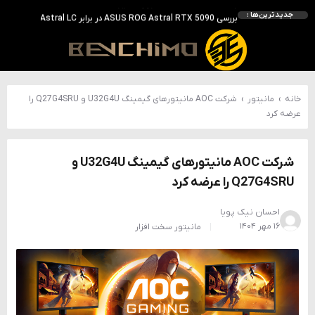
بررسی ASUS ROG Astral RTX 5090 در برابر Astral LC؛ آیا کارت گرافیک خنک‌تر واقعاً سریع‌تر است؟
جدیدترین‌ها :
احتمال معرفی GeForce RTX 5070 SUPER با حافظه 18 گیگابایتی؛ ارتقای محسوس نسبت به مدل استاندارد
انویدیا DLSS 5 را با سه مدل هوش مصنوعی معرفی کرد؛ انتقادهای اولیه نتیجه داد
انویدیا پردازنده 88 هسته‌ای Vera را معرفی کرد؛ CPU اختصاصی برای نسل بعدی هوش مصنوعی
خانه
›
مانیتور
›
شرکت AOC مانیتورهای گیمینگ U32G4U و Q27G4SRU را
عرضه کرد
شرکت AOC مانیتورهای گیمینگ U32G4U و
Q27G4SRU را عرضه کرد
احسان نیک پویا
۱۶ مهر ۱۴۰۴
مانیتور
سخت افزار