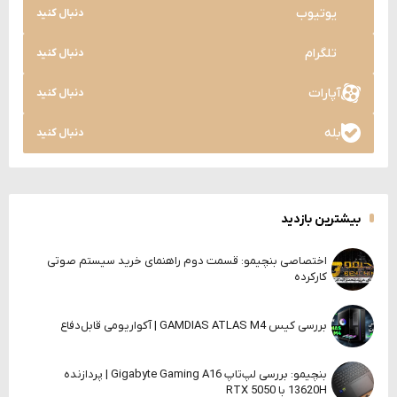
یوتیوب
دنبال کنید
تلگرام
دنبال کنید
آپارات
دنبال کنید
بله
دنبال کنید
بیشترین بازدید
اختصاصی بنچیمو: قسمت دوم راهنمای خرید سیستم صوتی
کارکرده
بررسی کیس GAMDIAS ATLAS M4 | آکواریومی قابل‌دفاع
بنچیمو: بررسی لپ‌تاپ Gigabyte Gaming A16 | پردازنده
13620H با RTX 5050