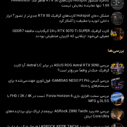
بالاخره سنسور Hotspot کارت‌های RTX 50 ظاهر شد؛ HWMonitor
1.65 تنها نماینده نمایش نیست
مشکل دمای Hotspot کارت‌های گرافیک RTX 50 جدی‌تر از تصور؟ ابزار
داخلی انویدیا حقیقت را آشکار کرد
کارت گرافیک RTX 5070 Ti SUPER با 24 گیگابایت حافظه GDDR7
معرفی می‌شود؛ ارتقایی که کاربران منتظرش بودند
بررسی‌ها
بررسی ASUS ROG Astral RTX 5090 در برابر Astral LC؛ آیا کارت
گرافیک خنک‌تر واقعاً سریع‌تر است؟
بررسی کیس GAMDIAS NESO P1 Pro؛ فول‌تاوری مهندسی‌شده برای
سیستم‌های رده‌بالا
بررسی سخت افزاری بازی Forza Horizon 6؛ تست در FHD / 2K / 4K با
DLSS و MFG
بررسی مادربرد ASRock Z890 Taichi؛ پرچمدار ازراک برای پردازنده‌های
Core Ultra اینتل
اولین بررسی مادربرد ASROCK X870E TAICHI | هیولا، خنک، پایدار با