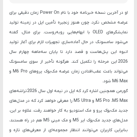
او در آخرین نسخه خبرنامه خود با نام
Power On
زمان دقیقی برای
عرضه مشخص نکرد، چون هنوز
زنجیره تأمین اپل
در زمینه تولید
نمایشگرهای OLED با ابهام‌هایی روبه‌روست. برای مثال، گفته
می‌شود
سامسونگ
در حال آماده‌سازی تجهیزات لازم برای آغاز تولید
انبوه این پنل‌هاست و قصد دارد تا
پایان سه‌ماهه چهارم سال
2026
این مرحله را تکمیل کند. هرگونه تأخیر از سوی سامسونگ
می‌تواند باعث عقب‌افتادن زمان عرضه مک‌بوک پروهای M6 Pro و
M6 Max شود.
گورمن همچنین اشاره کرد که اپل در
نیمه اول سال 2026
تراشه‌های
M5 Pro ،M5 Max و M5 Ultra
را معرفی خواهد کرد که در مدل‌های
جدید
مک‌بوک پرو
و
مک استودیو
به کار خواهند رفت. علاوه بر این،
مدل‌های جدید
مک‌بوک ایر M5
و
مک مینی M5
هم در راه هستند،
بنابراین کاربران می‌توانند انتظار مجموعه‌ای از معرفی‌های تازه و