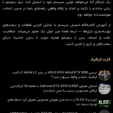
یک تازه‌کار که می‌خواهد اولین سیستم خود را اسمبل کند؛ تیم بنچیمو با
زبانی ساده و با تکیه بر اعداد و ارقام واقعی، راهنمای شما در مسیر انتخاب
هوشمندانه خواهد بود.
از آموزش گام‌به‌گام اسمبل سیستم تا تحلیل کارایی قطعات و ترفندهای
بهینه‌سازی بازی‌ها — اینجا همه چیز حول یک محور می‌چرخد:
شفافیت،
دقت و اعتماد
. پس با بنچیمو همراه شوید تا بدون حاشیه، دنیای
سخت‌افزار و بازی را لمس کنید.
کارت گرافیک
بررسی ASUS ROG Astral RTX 5090 در برابر Astral LC؛ آیا کارت
گرافیک خنک‌تر واقعاً سریع‌تر است؟
احتمال معرفی GeForce RTX 5070 SUPER با حافظه 18 گیگابایتی؛
ارتقای محسوس نسبت به مدل استاندارد
انویدیا DLSS 5 را با سه مدل هوش مصنوعی معرفی کرد؛ انتقادهای
اولیه نتیجه داد