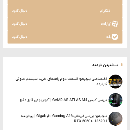
تلگرام
دنبال کنید
آپارات
دنبال کنید
بله
دنبال کنید
بیشترین بازدید
اختصاصی بنچیمو: قسمت دوم راهنمای خرید سیستم صوتی
کارکرده
بررسی کیس GAMDIAS ATLAS M4 | آکواریومی قابل‌دفاع
بنچیمو: بررسی لپ‌تاپ Gigabyte Gaming A16 | پردازنده
13620H با RTX 5050