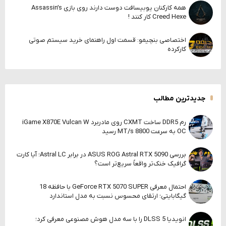
همه کارکنان یوبیسافت دوست دارند روی بازی Assassin’s
Creed Hexe کار کنند !
اختصاصی بنچیمو: قسمت اول راهنمای خرید سیستم صوتی
کارکرده
جدیدترین مطالب
رم DDR5 ساخت CXMT روی مادربرد iGame X870E Vulcan W
OC به سرعت 8800 MT/s رسید
بررسی ASUS ROG Astral RTX 5090 در برابر Astral LC؛ آیا کارت
گرافیک خنک‌تر واقعاً سریع‌تر است؟
احتمال معرفی GeForce RTX 5070 SUPER با حافظه 18
گیگابایتی؛ ارتقای محسوس نسبت به مدل استاندارد
انویدیا DLSS 5 را با سه مدل هوش مصنوعی معرفی کرد؛