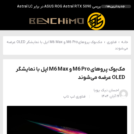
احتمال معرفی GeForce RTX 5070 SUPER با حافظه 18 گیگابایتی؛ ارتقای محسوس نسبت به مدل استاندارد
جدیدترین‌ها :
انویدیا DLSS 5 را با سه مدل هوش مصنوعی معرفی کرد؛ انتقادهای اولیه نتیجه داد
انویدیا پردازنده 88 هسته‌ای Vera را معرفی کرد؛ CPU اختصاصی برای نسل بعدی هوش مصنوعی
بالاخره سنسور Hotspot کارت‌های RTX 50 ظاهر شد؛ HWMonitor 1.65 تنها نماینده نمایش نیست
خانه
›
فناوری
›
مک‌بوک پروهای M6 Pro و M6 Max اپل با نمایشگر OLED عرضه
می‌شوند
مک‌بوک پروهای M6 Pro و M6 Max اپل با نمایشگر
OLED عرضه می‌شوند
احسان نیک پویا
۱۹ آبان ۱۴۰۴
فناوری
لپ تاپ