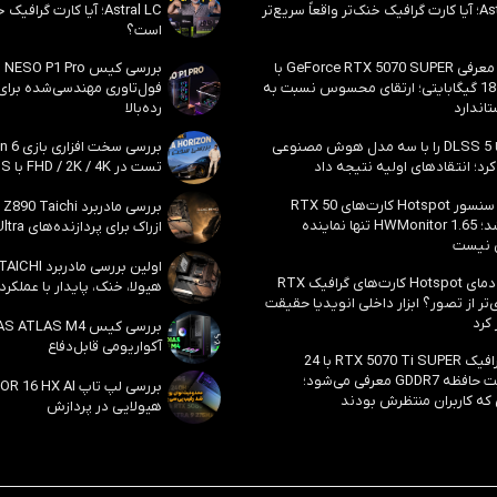
Astral LC؛ آیا کارت گرافیک خنک‌تر واقعاً سریع‌تر
Astral LC؛ آیا کارت گراف
است؟
احتمال معرفی GeForce RTX 5070 SUPER با
حافظه 18 گیگابایتی؛ ارتقای محسوس نسبت به
فول‌تاوری مهندسی‌شده برا
اندارد
رده‌بالا
انویدیا DLSS 5 را با سه مدل هوش مصنوعی
رد؛ انتقادهای اولیه نتیجه داد
تست در FHD / 2K / 4K با DLSS و MFG
بالاخره سنسور Hotspot کارت‌های RTX 50
ظاهر شد؛ HWMonitor 1.65 تنها نماینده
ازراک برای پردازنده‌های Core Ultra اینتل
 نیست
مشکل دمای Hotspot کارت‌های گرافیک RTX
هیولا، خنک، پایدار با عملکرد
ی‌تر از تصور؟ ابزار داخلی انویدیا حقیقت
 کرد
آکواریومی قابل‌دفاع
کارت گرافیک RTX 5070 Ti SUPER با 24
گیگابایت حافظه GDDR7 معرفی می‌شود؛
 که کاربران منتظرش بودند
هیولایی در پردازش