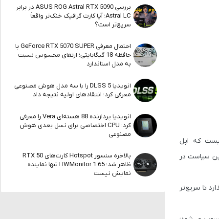
بررسی ASUS ROG Astral RTX 5090 در برابر
Astral LC؛ آیا کارت گرافیک خنک‌تر واقعاً
سریع‌تر است؟
احتمال معرفی GeForce RTX 5070 SUPER با
حافظه 18 گیگابایتی؛ ارتقای محسوس نسبت
به مدل استاندارد
انویدیا DLSS 5 را با سه مدل هوش مصنوعی
معرفی کرد؛ انتقادهای اولیه نتیجه داد
انویدیا پردازنده 88 هسته‌ای Vera را معرفی
کرد؛ CPU اختصاصی برای نسل بعدی هوش
مصنوعی
نیست که اپل
بالاخره سنسور Hotspot کارت‌های RTX 50
جبور شدند به eSIM روی بیاورند. اما اجرای این سیاست در
ظاهر شد؛ HWMonitor 1.65 تنها نماینده
نمایش نیست
شار می‌گذارد تا سریع‌تر