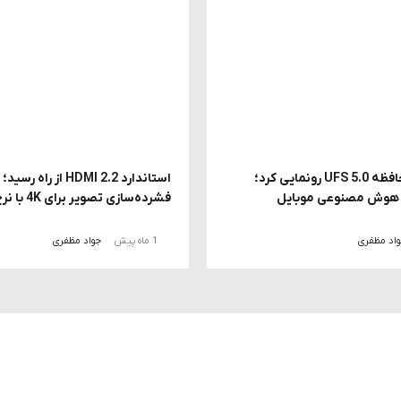
سامسونگ از حافظه UFS 5.0 رونمایی کرد؛
استاندارد HDMI 2.2 از راه ر
ز هوش مصنوعی موبایل
فشرده‌سازی تصویر برای 4K با نرخ 240 هرتز
اد مظفری
1 ماه پیش
جواد مظفری