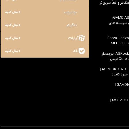
یک خنک‌تر واقعاً سریع‌تر
یوتیوب
دنبال کنید
بررسی کیس GAMDIAS NESO P1 Pro؛
ی سیستم‌های
تلگرام
دنبال کنید
آپارات
بررسی سخت افزاری بازی Forza Horizon 6؛
دنبال کنید
بله
دنبال کنید
بررسی مادربرد ASRock Z890 Taichi؛ پرچمدار
اولین بررسی مادربرد ASROCK X870E TAICHI |
 خیره کننده
بررسی کیس GAMDIAS ATLAS M4 |
بررسی لپ تاپ MSI VECTOR 16 HX AI |