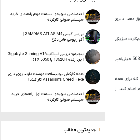
اختصاصی بنچیمو: قسمت دوم راهنمای خرید
ه هوشمندانه‌ای پیدا کرده تا با یک پاداش جذاب، کاربران را به سمت مدل‌های eSIM سوق دهد: باتری
سیستم صوتی کارکرده
بررسی کیس GAMDIAS ATLAS M4 |
 سیم‌کارت سوق می‌دهد. باتری آیفون 17 پرو با خشاب سیم‌کارت فیزیکی
آکواریومی قابل‌دفاع
بنچیمو: بررسی لپ‌تاپ Gigabyte Gaming A16
در آیفون 17 پرو مکس هم همین تفاوت دیده می‌شود: مدل دارای خشاب سیم‌کارت، باتری 4823 میلی‌آمپرساعتی دارد، در حالی که نسخه eSIM به 5088 میلی‌آمپر
| پردازنده 13620H با RTX 5050
همه کارکنان یوبیسافت دوست دارند روی بازی
ا می‌خواهد خریداران eSIM را با چیزی پاداش دهد که برای همه
Assassin’s Creed Hexe کار کنند !
ی را به‌طور مستقیم اعلام کند. از
اختصاصی بنچیمو: قسمت اول راهنمای خرید
سیستم صوتی کارکرده
جدیدترین مطالب