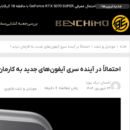
جدیدترین‌ها :
احتمال معرفی GeForce RTX 5070 SUPER با حافظه 18 گیگابایتی؛ ارتقای محسوس نسبت به مدل استاندارد
انویدیا DLSS 5 را با سه مدل هوش مصنوعی معرفی کرد؛ انتقادهای اولیه نتیجه داد
انویدیا پردازنده 88 هسته‌ای Vera را معرفی کرد؛ CPU اختصاصی برای نسل بعدی هوش مصنوعی
بررسی
جعبه گشایی
سخت 
بالاخره سنسور Hotspot کارت‌های RTX 50 ظاهر شد؛ HWMonitor 1.65 تنها نماینده نمایش نیست
بررسی کیس GAMDIAS NESO P1 Pro؛ فول‌تاوری مهندسی‌شده برای سیستم‌های رده‌بالا
خانه
›
موبایل و تبلت
›
احتمالاً در آینده سری آیفون‌های جدید به کارمان نیاید !
احتمالاً در آینده سری آیفون‌های جدید به کارمان 
احسان نیک پویا
زمان مطالعه: 3 دقیقه
۲۴ شهریور ۱۴۰۴
موبایل و تبلت
فناوری