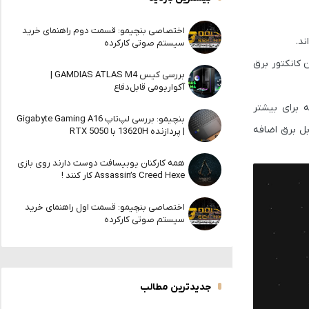
اختصاصی بنچیمو: قسمت دوم راهنمای خرید
د.
سیستم صوتی کارکرده
 کانکتور برق
بررسی کیس GAMDIAS ATLAS M4 |
آکواریومی قابل‌دفاع
وان ارائه می‌دهد که برای بیشتر
بنچیمو: بررسی لپ‌تاپ Gigabyte Gaming A16
این یک کابل برق اضافه
| پردازنده 13620H با RTX 5050
همه کارکنان یوبیسافت دوست دارند روی بازی
Assassin’s Creed Hexe کار کنند !
اختصاصی بنچیمو: قسمت اول راهنمای خرید
سیستم صوتی کارکرده
جدیدترین مطالب