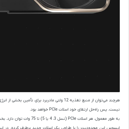
نیست. پس راه‌حل ارتقای خود اسلات PCIe خواهد بود.
به طور معمول، هر اسلات PCIe (نسل 3، 4 یا 5) تا 75 وات توان دارد. بخش بزرگ‌تر اسلات برای انتقال داده و بخش کوچک‌تر جلویی برای تأمین انرژی استفاده می‌شود.