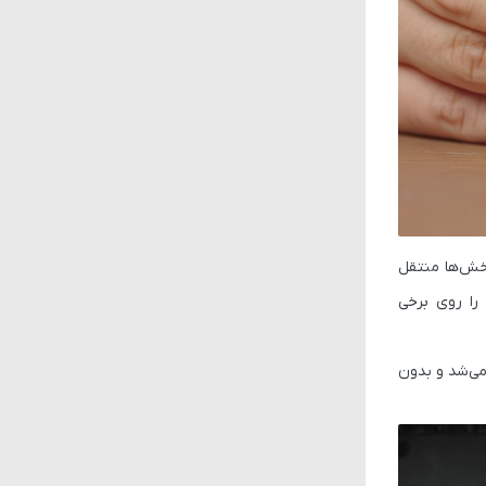
مکی 8 پین مجهز شده‌اند که می‌تواند 150 وات توان اضافه به اسلات PCIe و سایر بخش‌ها منتقل
 8 پین کمکی را روی برخی
که تنها از طریق اسلات PCIe تغذیه می‌شد و بدون