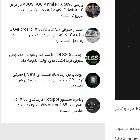
بررسی ASUS ROG Astral RTX 5090 در برابر
Astral LC؛ آیا کارت گرافیک خنک‌تر واقعاً
سریع‌تر است؟
احتمال معرفی GeForce RTX 5070 SUPER با
حافظه 18 گیگابایتی؛ ارتقای محسوس نسبت
به مدل استاندارد
انویدیا DLSS 5 را با سه مدل هوش مصنوعی
معرفی کرد؛ انتقادهای اولیه نتیجه داد
انویدیا پردازنده 88 هسته‌ای Vera را معرفی
کرد؛ CPU اختصاصی برای نسل بعدی هوش
مصنوعی
بالاخره سنسور Hotspot کارت‌های RTX 50
ظاهر شد؛ HWMonitor 1.65 تنها نماینده
هرچند می‌توان از منبع تغذیه 12 ولتی مادربرد برای تأمین بخشی از انرژی کمک گرفت، اما این پاور هم وظایف دیگری مثل تغذیه فن‌ها و نورپردازی RGB دارد و کافی
نمایش نیست
ایسوس این محدودیت را با طراحی یک اسلات جدید برطرف کرده. در این طرح، کارت گرافیک و مادربرد هر دو بازطراحی شده‌اند و تعداد نقاط طلایی (Gold Finger)