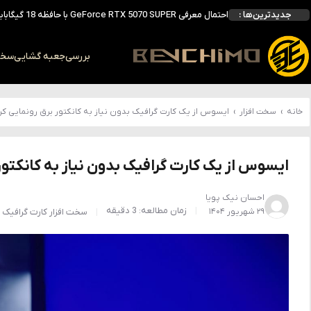
جدیدترین‌ها :
انویدیا DLSS 5 را با سه مدل هوش مصنوعی معرفی کرد؛ انتقادهای اولیه نتیجه داد
انویدیا پردازنده 88 هسته‌ای Vera را معرفی کرد؛ CPU اختصاصی برای نسل بعدی هوش مصنوعی
بالاخره سنسور Hotspot کارت‌های RTX 50 ظاهر شد؛ HWMonitor 1.65 تنها نماینده نمایش نیست
بررسی
جعبه گشایی
سخت 
بررسی کیس GAMDIAS NESO P1 Pro؛ فول‌تاوری مهندسی‌شده برای سیستم‌های رده‌بالا
خانه
›
سخت افزار
›
ایسوس از یک کارت گرافیک بدون نیاز به کانکتور برق رونمایی کر
ایسوس از یک کارت گرافیک بدون نیاز به کانکتور
احسان نیک پویا
زمان مطالعه: 3 دقیقه
۲۹ شهریور ۱۴۰۴
سخت افزار
کارت گرافیک