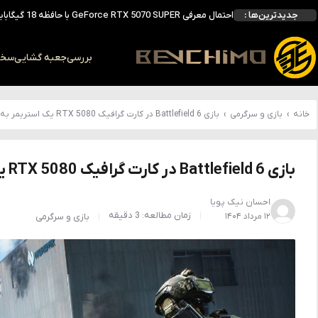
جدیدترین‌ها :
انویدیا DLSS 5 را با سه مدل هوش مصنوعی معرفی کرد؛ انتقادهای اولیه نتیجه داد
انویدیا پردازنده 88 هسته‌ای Vera را معرفی کرد؛ CPU اختصاصی برای نسل بعدی هوش مصنوعی
بالاخره سنسور Hotspot کارت‌های RTX 50 ظاهر شد؛ HWMonitor 1.65 تنها نماینده نمایش نیست
بررسی
جعبه گشایی
سخت 
بررسی کیس GAMDIAS NESO P1 Pro؛ فول‌تاوری مهندسی‌شده برای سیستم‌های رده‌بالا
خانه
›
بازی و سرگرمی
›
بازی Battlefield 6 در کارت گرافیک RTX 5080 یک استریمر به بیش از 300 فریم بر ثانیه رسید !
بازی Battlefield 6 در کارت گرافیک RTX 5080 یک استریمر به بیش از 300 فریم بر ثانیه رسید !
احسان نیک پویا
زمان مطالعه: 3 دقیقه
۱۲ مرداد ۱۴۰۴
بازی و سرگرمی