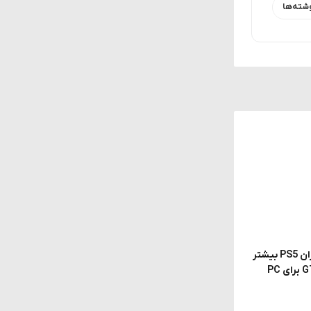
شته‌ها
گزارش جنجالی: Rockstar از کاربران PS5 بیشتر
سود می‌برد؛ به همین دلیل GTA 6 برای PC