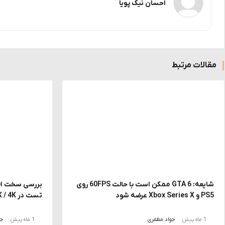
احسان نیک پویا
مقالات مرتبط
شایعه: GTA 6 ممکن است با حالت 60FPS روی
PS5 و Xbox Series X عرضه شود
تست در FHD / 2K / 4K با DLSS و MFG
1 ماه پیش
جواد مظفری
1 ماه پیش
جو