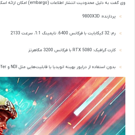
وی گفت به دلیل محدودیت انتشار اطلاعات (embargo) امکان ارائه اسکرین‌شات را ندارد. اما پیکربندی سیستم او شامل موارد زیر بوده:
پردازنده:
9800X3D
رم:
32 گیگابایت با فرکانس 6400، تایمینگ 1:1، سرعت 2133
کارت گرافیک:
RTX 5080 با فرکانس 3200 مگاهرتز
بدون استفاده از درایور بهینه انویدیا یا قابلیت‌هایی مثل NDI و Replay Buffer