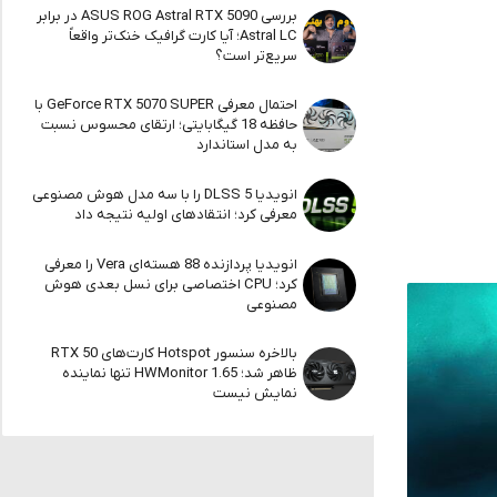
بررسی ASUS ROG Astral RTX 5090 در برابر
Astral LC؛ آیا کارت گرافیک خنک‌تر واقعاً
سریع‌تر است؟
احتمال معرفی GeForce RTX 5070 SUPER با
حافظه 18 گیگابایتی؛ ارتقای محسوس نسبت
به مدل استاندارد
انویدیا DLSS 5 را با سه مدل هوش مصنوعی
معرفی کرد؛ انتقادهای اولیه نتیجه داد
انویدیا پردازنده 88 هسته‌ای Vera را معرفی
کرد؛ CPU اختصاصی برای نسل بعدی هوش
مصنوعی
بالاخره سنسور Hotspot کارت‌های RTX 50
ظاهر شد؛ HWMonitor 1.65 تنها نماینده
نمایش نیست