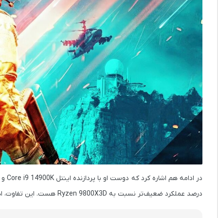
در ادامه هم اشاره کرد که دوست او با
پردازنده اینتل Core i9 14900K
و ه
درصد عملکرد ضعیف‌تر
نسبت به Ryzen 9800X3D هست. این تفاوت، اهمیت بالای پردازنده‌های X3D را نشان می‌دهد.