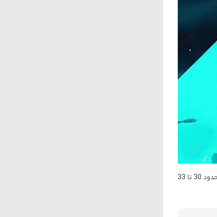
حدود
30 تا 33