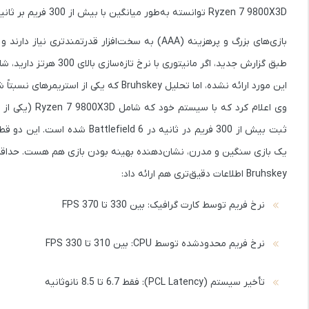
Ryzen 7 9800X3D
توانسته به‌طور میانگین با
بیش از 300 فریم بر ثانیه (FPS)
طبق گزارش جدید، اگر ما
این مورد ارائه نشده، اما تحلیل Bruhskey که یکی از استریمرهای نسبتاً شناخته‌شده هست، احتمال را بالا می‌برد.
وی اعلام کرد که با سیستم خود که شامل
Ryzen 7 9800X3D
(یکی از قوی‌
ثبت
بیش از 300 فریم در ثانیه
در Battlefield 6 شده اس
یک بازی سنگین و مدرن، نشان‌دهنده بهینه بودن بازی هم هست. حداقل کارت گرافیک 
Bruhskey اطلاعات دقیق‌تری هم ارائه داد:
نرخ فریم توسط کارت گرافیک: بین
330 تا 370 FPS
نرخ فریم محدودشده توسط CPU: بین
310 تا 330 FPS
تأخیر سیستم (PCL Latency): فقط
6.7 تا 8.5 نانوثانیه