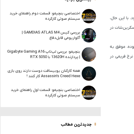
اختصاصی بنچیمو: قسمت دوم راهنمای خرید
های متوسط روان اجرا شود. با این حال،
سیستم صوتی کارکرده
دیو یا اسکرین‌شات در
بررسی کیس GAMDIAS ATLAS M4 |
آکواریومی قابل‌دفاع
ده، موفق به
بنچیمو: بررسی لپ‌تاپ Gigabyte Gaming A16
ن نرخ فریمی در
| پردازنده 13620H با RTX 5050
همه کارکنان یوبیسافت دوست دارند روی بازی
Assassin’s Creed Hexe کار کنند !
اختصاصی بنچیمو: قسمت اول راهنمای خرید
سیستم صوتی کارکرده
جدیدترین مطالب