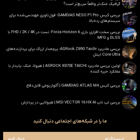
گرافیک خنک‌تر واقعاً سریع‌تر است؟
بررسی کیس GAMDIAS NESO P1 Pro؛ فول‌تاوری مهندسی‌شده برای
سیستم‌های رده‌بالا
بررسی سخت افزاری بازی Forza Horizon 6؛ تست در FHD / 2K / 4K با
DLSS و MFG
بررسی مادربرد ASRock Z890 Taichi؛ پرچمدار ازراک برای پردازنده‌های
Core Ultra اینتل
اولین بررسی مادربرد ASROCK X870E TAICHI | هیولا، خنک، پایدار با
عملکرد خیره کننده
بررسی کیس GAMDIAS ATLAS M4 | آکواریومی قابل‌دفاع
بررسی لپ تاپ MSI VECTOR 16 HX AI | هیولایی در پردازش
ما را در شبکه‌های اجتماعی دنبال کنید
اینستاگرام
دنبال کنید