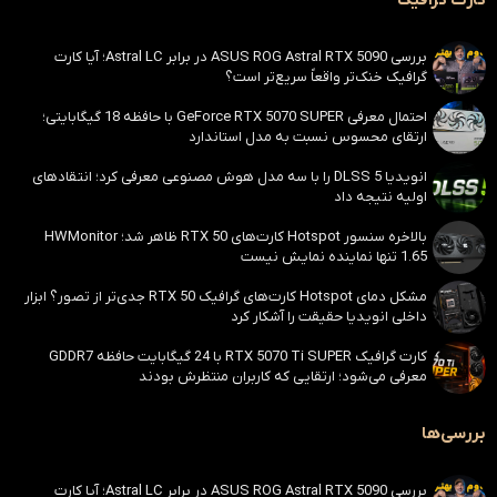
کارت گرافیک
بررسی ASUS ROG Astral RTX 5090 در برابر Astral LC؛ آیا کارت
گرافیک خنک‌تر واقعاً سریع‌تر است؟
احتمال معرفی GeForce RTX 5070 SUPER با حافظه 18 گیگابایتی؛
ارتقای محسوس نسبت به مدل استاندارد
انویدیا DLSS 5 را با سه مدل هوش مصنوعی معرفی کرد؛ انتقادهای
اولیه نتیجه داد
بالاخره سنسور Hotspot کارت‌های RTX 50 ظاهر شد؛ HWMonitor
1.65 تنها نماینده نمایش نیست
مشکل دمای Hotspot کارت‌های گرافیک RTX 50 جدی‌تر از تصور؟ ابزار
داخلی انویدیا حقیقت را آشکار کرد
کارت گرافیک RTX 5070 Ti SUPER با 24 گیگابایت حافظه GDDR7
معرفی می‌شود؛ ارتقایی که کاربران منتظرش بودند
بررسی‌ها
بررسی ASUS ROG Astral RTX 5090 در برابر Astral LC؛ آیا کارت