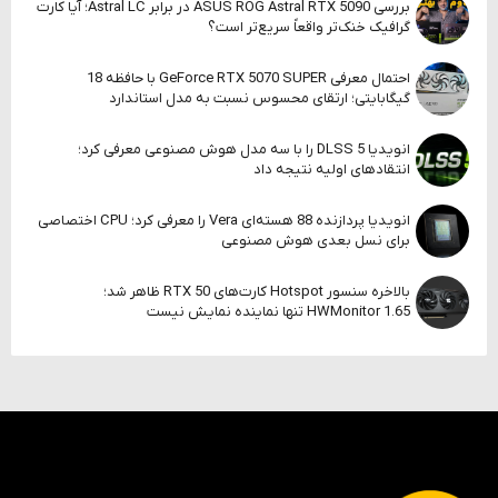
بررسی ASUS ROG Astral RTX 5090 در برابر Astral LC؛ آیا کارت
گرافیک خنک‌تر واقعاً سریع‌تر است؟
احتمال معرفی GeForce RTX 5070 SUPER با حافظه 18
گیگابایتی؛ ارتقای محسوس نسبت به مدل استاندارد
انویدیا DLSS 5 را با سه مدل هوش مصنوعی معرفی کرد؛
انتقادهای اولیه نتیجه داد
انویدیا پردازنده 88 هسته‌ای Vera را معرفی کرد؛ CPU اختصاصی
برای نسل بعدی هوش مصنوعی
بالاخره سنسور Hotspot کارت‌های RTX 50 ظاهر شد؛
HWMonitor 1.65 تنها نماینده نمایش نیست