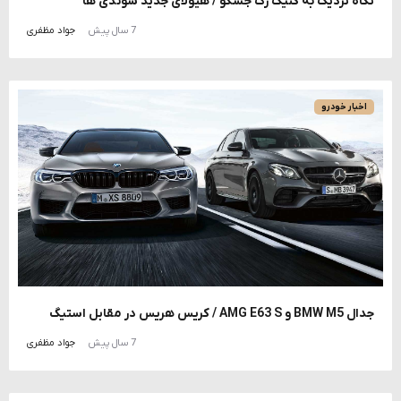
نگاه نزدیک به کنیگ زگ جسکو / هیولای جدید سوئدی ها
7 سال پیش
جواد مظفری
اخبار خودرو
جدال BMW M5 و AMG E63 S / کریس هریس در مقابل استیگ
7 سال پیش
جواد مظفری