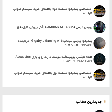
اختصاصی بنچیمو: قسمت دوم راهنمای خرید سیستم صوتی
کارکرده
بررسی کیس GAMDIAS ATLAS M4 | آکواریومی قابل‌دفاع
بنچیمو: بررسی لپ‌تاپ Gigabyte Gaming A16 | پردازنده
13620H با RTX 5050
همه کارکنان یوبیسافت دوست دارند روی بازی Assassin’s
Creed Hexe کار کنند !
اختصاصی بنچیمو: قسمت اول راهنمای خرید سیستم صوتی
کارکرده
جدیدترین مطالب