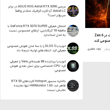
بررسی ASUS ROG Astral RTX 5090 در برابر
Astral LC؛ آیا کارت گرافیک خنک‌تر واقعاً
سریع‌تر است؟
احتمال معرفی GeForce RTX 5070 SUPER با
حافظه 18 گیگابایتی؛ ارتقای محسوس نسبت
به مدل استاندارد
شایعه جنجالی؛ AMD ممکن است در Zen 6
نوعی کند
انویدیا DLSS 5 را با سه مدل هوش مصنوعی
جواد مظفری
معرفی کرد؛ انتقادهای اولیه نتیجه داد
انویدیا پردازنده 88 هسته‌ای Vera را معرفی
کرد؛ CPU اختصاصی برای نسل بعدی هوش
مصنوعی
بالاخره سنسور Hotspot کارت‌های RTX 50
ظاهر شد؛ HWMonitor 1.65 تنها نماینده
نمایش نیست