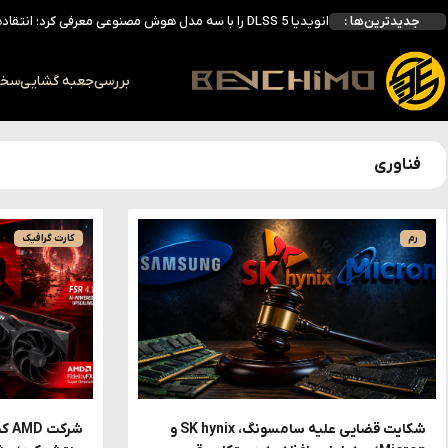
جدیدترین‌ها :
انویدیا DLSS 5 را با سه مدل هوش مصنوعی معرفی کرد؛ انتقادهای اولیه نتیجه داد
انویدیا پردازنده 88 هسته‌ای Vera را معرفی کرد؛ CPU اختصاصی برای نسل بعدی هوش مصنوعی
بالاخره سنسور Hotspot کارت‌های RTX 50 ظاهر شد؛ HWMonitor 1.65 تنها نماینده نمایش نیست
بررسی
جعبه گشایی
سخت 
بررسی کیس GAMDIAS NESO P1 Pro؛ فول‌تاوری مهندسی‌شده برای سیستم‌های رده‌بالا
فناوری
رم
کارت گرافیک
شکایت قضایی علیه سامسونگ، SK hynix و