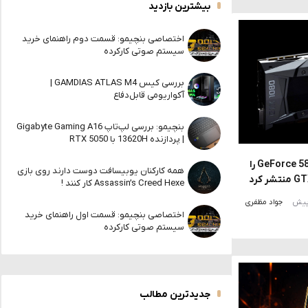
بیشترین بازدید
اختصاصی بنچیمو: قسمت دوم راهنمای خرید
سیستم صوتی کارکرده
بررسی کیس GAMDIAS ATLAS M4 |
آکواریومی قابل‌دفاع
بنچیمو: بررسی لپ‌تاپ Gigabyte Gaming A16
| پردازنده 13620H با RTX 5050
انویدیا درایور امنیتی جدید GeForce 582.66 را
همه کارکنان یوبیسافت دوست دارند روی بازی
Assassin’s Creed Hexe کار کنند !
جواد مظفری
اختصاصی بنچیمو: قسمت اول راهنمای خرید
سیستم صوتی کارکرده
جدیدترین مطالب