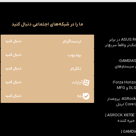
ما را در شبکه‌های اجتماعی دنبال کنید
بررسی ASUS ROG Astral RTX 5090 در برابر
اینستاگرام
دنبال کنید
یک خنک‌تر واقعاً سریع‌تر
یوتیوب
دنبال کنید
بررسی کیس GAMDIAS NESO P1 Pro؛
ی سیستم‌های
تلگرام
دنبال کنید
آپارات
بررسی سخت افزاری بازی Forza Horizon 6؛
دنبال کنید
بله
دنبال کنید
بررسی مادربرد ASRock Z890 Taichi؛ پرچمدار
اولین بررسی مادربرد ASROCK X870E TAICHI |
 خیره کننده
بررسی کیس GAMDIAS ATLAS M4 |