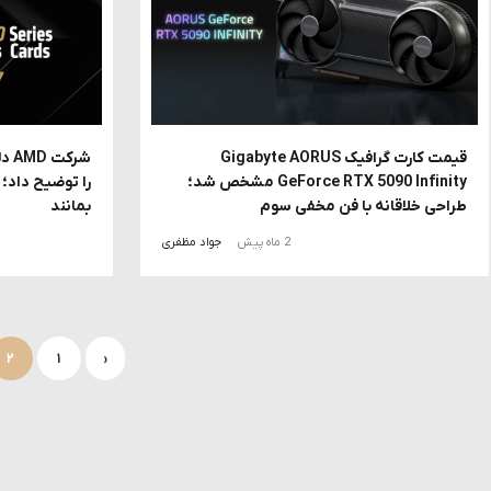
قیمت کارت گرافیک Gigabyte AORUS
GeForce RTX 5090 Infinity مشخص شد؛
طراحی خلاقانه با فن مخفی سوم
بمانند
2 ماه پیش
جواد مظفری
راهبری
۲
۱
‹
نوشته‌ها