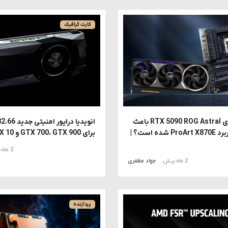
کارت گرافیک
آیا نصب عمودی RTX 5090 ROG Astral باعث
تغییر رنگ مادربرد ProArt X870E شده است؟ |
برای GTX 700، GTX 900 و GTX 10 منتشر کرد
2 ماه پیش
2 ماه پیش
جواد مظفری
پردازنده