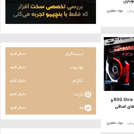
وبایل
جواد مظفری
اینستاگرام
دنبال کنید
یوتیوب
دنبال کنید
تلگرام
دنبال کنید
آپارات
دنبال کنید
ایسوس از واترکولینگ‌های ROG Strix LC IV و
بل‌های اضافی
بله
دنبال کنید
جواد مظفری