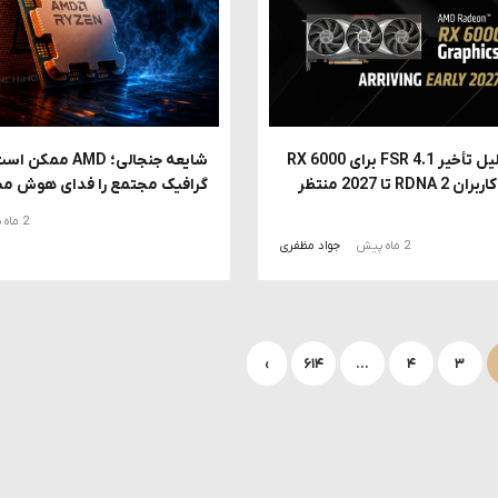
شرکت AMD دلیل تأخیر FSR 4.1 برای RX 6000
را توضیح داد؛ کاربران RDNA 2 تا 2027 منتظر
گرافیک مجتمع را فدای هوش مص
2 ماه پیش
2 ماه پیش
جواد مظفری
›
۶۱۴
…
۴
۳