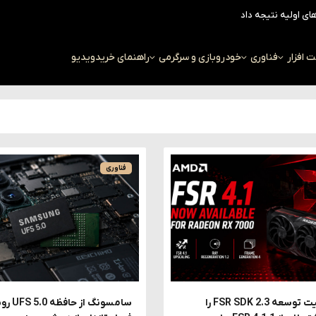
افزار
فناوری
خودرو
بازی و سرگرمی
راهنمای خرید
ویدیو
فناوری
شرکت AMD کیت توسعه FSR SDK 2.3 را
سامسونگ ا