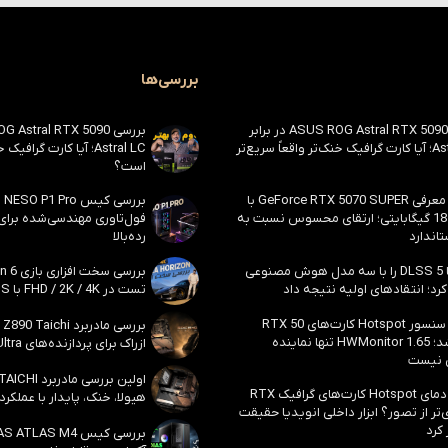
بررسی‌ها
بررسی ASUS ROG Astral RTX 5090 در برابر
Astral LC؛ آیا کارت گرافیک خنک‌تر واقعاً سریع‌تر
Astral LC؛ آیا کارت گراف
است؟
احتمال معرفی GeForce RTX 5070 SUPER با
حافظه 18 گیگابایتی؛ ارتقای محسوس نسبت به
فول‌تاوری مهندسی‌شده برا
اندارد
رده‌بالا
انویدیا DLSS 5 را با سه مدل هوش مصنوعی
رد؛ انتقادهای اولیه نتیجه داد
تست در FHD / 2K / 4K با DLSS و MFG
بالاخره سنسور Hotspot کارت‌های RTX 50
ظاهر شد؛ HWMonitor 1.65 تنها نماینده
ازراک برای پردازنده‌های Core Ultra اینتل
 نیست
مشکل دمای Hotspot کارت‌های گرافیک RTX
هیولا، خنک، پایدار با عملکرد
ی‌تر از تصور؟ ابزار داخلی انویدیا حقیقت
 کرد