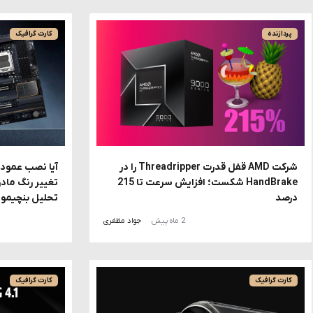
پردازنده
کارت گرافیک
شرکت AMD قفل قدرت Threadripper را در
HandBrake شکست؛ افزایش سرعت تا 215
درصد
تحلیل بنچیمو
2 ماه پیش
جواد مظفری
کارت گرافیک
کارت گرافیک