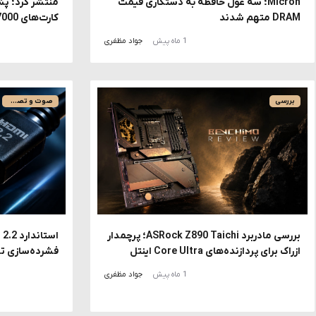
Micron؛ سه غول حافظه به دستکاری قیمت
DRAM متهم شدند
کارت‌های Radeon RX 7000
1 ماه پیش
جواد مظفری
بررسی
صوت و تصویر
بررسی مادربرد ASRock Z890 Taichi؛ پرچمدار
ازراک برای پردازنده‌های Core Ultra اینتل
فشرده‌سازی تصویر برای K
1 ماه پیش
جواد مظفری