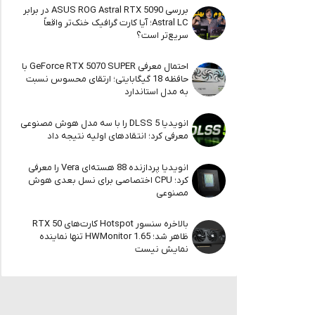
بررسی ASUS ROG Astral RTX 5090 در برابر
Astral LC؛ آیا کارت گرافیک خنک‌تر واقعاً
سریع‌تر است؟
احتمال معرفی GeForce RTX 5070 SUPER با
حافظه 18 گیگابایتی؛ ارتقای محسوس نسبت
به مدل استاندارد
انویدیا DLSS 5 را با سه مدل هوش مصنوعی
معرفی کرد؛ انتقادهای اولیه نتیجه داد
انویدیا پردازنده 88 هسته‌ای Vera را معرفی
کرد؛ CPU اختصاصی برای نسل بعدی هوش
مصنوعی
بالاخره سنسور Hotspot کارت‌های RTX 50
ظاهر شد؛ HWMonitor 1.65 تنها نماینده
نمایش نیست