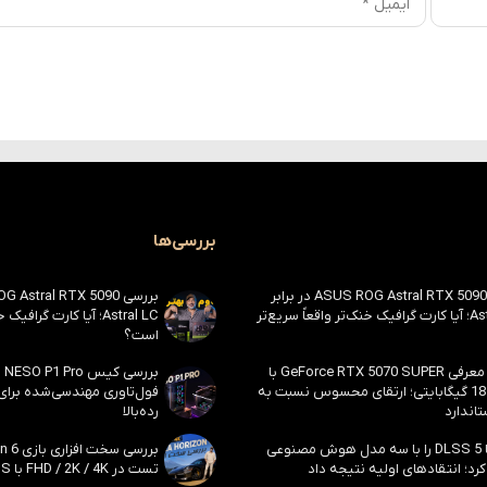
بررسی‌ها
بررسی ASUS ROG Astral RTX 5090 در برابر
Astral LC؛ آیا کارت گرافیک خنک‌تر واقعاً سریع‌تر
Astral LC؛ آیا کارت گراف
است؟
احتمال معرفی GeForce RTX 5070 SUPER با
حافظه 18 گیگابایتی؛ ارتقای محسوس نسبت به
فول‌تاوری مهندسی‌شده برا
اندارد
رده‌بالا
انویدیا DLSS 5 را با سه مدل هوش مصنوعی
رد؛ انتقادهای اولیه نتیجه داد
تست در FHD / 2K / 4K با DLSS و MFG