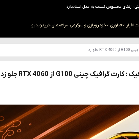
افزار
فناوری
خودرو
بازی و سرگرمی
راهنمای خرید
ویدیو
جلو زد
 چینی G100 از RTX 4060 جلو زد