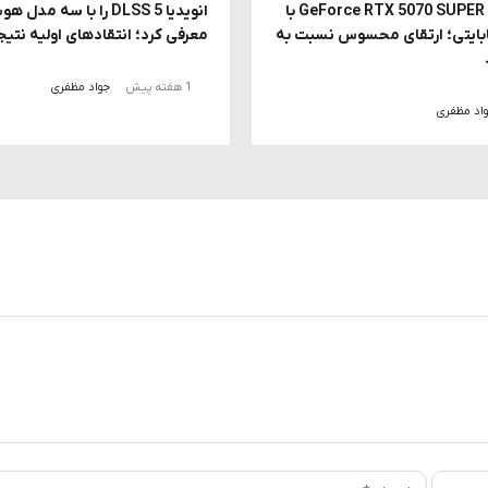
احتمال معرفی GeForce RTX 5070 SUPER با
انویدیا DLSS 5 را با سه
 18 گیگابایتی؛ ارتقای محسوس نسبت به
معرفی کرد؛ انتقادهای اولیه نتیج
1 هفته پیش
جواد مظفری
اد مظفری