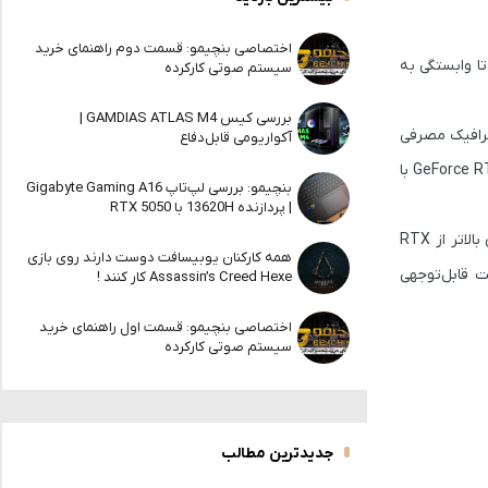
اختصاصی بنچیمو: قسمت دوم راهنمای خرید
ا وابستگی به
سیستم صوتی کارکرده
بررسی کیس GAMDIAS ATLAS M4 |
رافیک مصرفی
آکواریومی قابل‌دفاع
GeForce R
با
بنچیمو: بررسی لپ‌تاپ Gigabyte Gaming A16
| پردازنده 13620H با RTX 5050
در بنچمارک OpenCL شد که امتیازی بالاتر از RTX
همه کارکنان یوبیسافت دوست دارند روی بازی
 قابل‌توجهی
Assassin’s Creed Hexe کار کنند !
اختصاصی بنچیمو: قسمت اول راهنمای خرید
سیستم صوتی کارکرده
جدیدترین مطالب