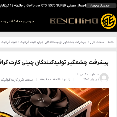
جدیدترین‌ها :
انویدیا DLSS 5 را با سه مدل هوش مصنوعی معرفی کرد؛ انتقادهای اولیه نتیجه داد
انویدیا پردازنده 88 هسته‌ای Vera را معرفی کرد؛ CPU اختصاصی برای نسل بعدی هوش مصنوعی
بالاخره سنسور Hotspot کارت‌های RTX 50 ظاهر شد؛ HWMonitor 1.65 تنها نماینده نمایش نیست
بررسی
جعبه گشایی
سخت 
بررسی کیس GAMDIAS NESO P1 Pro؛ فول‌تاوری مهندسی‌شده برای سیستم‌های رده‌بالا
خانه
›
سخت افزار
›
پیشرفت چشمگیر تولیدکنندگان چینی کارت گرافیک : کارت گرافیک چینی G100 از RTX 4060 
پیشرفت چشمگیر تولیدکنندگان چینی کارت گرافیک : کارت گرافیک
احسان نیک پویا
زمان مطالعه: 2 دقیقه
۲ مرداد ۱۴۰۴
سخت افزار
کارت گرافیک