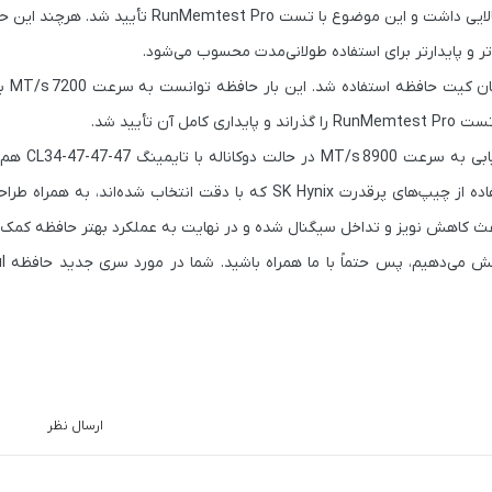
بالایی داشت و این موضوع با تست
RunMemtest Pro
تأیید شد. هرچند این ح
ان کیت حافظه استفاده شد. این بار حافظه توانست به سرعت
7200 MT/s
با
ن تأیید شد.
8900 MT/s
در حالت دوکاناله با تایمینگ
CL34-47-47-47
هم ا
فاده از چیپ‌های پرقدرت
SK Hynix
که با دقت انتخاب شده‌اند، به همراه طرا
اعث کاهش نویز و تداخل سیگنال شده و در نهایت به عملکرد بهتر حافظه کمک م
دهیم، پس حتماً با ما همراه باشید. شما در مورد سری جدید حافظه Colorful با نام
ارسال نظر