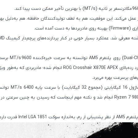
ر بر ثانیه (MT/s)
با بهترین تأخیر ممکن دست پیدا کند.
ر عمل می‌کند. این موفقیت، هم به لطف تولیدکنندگان حافظه، هم به‌دلیل بهب
 آمده است.
روی پلتفرم AM5 توانسته به سرعت خیره‌کننده
9600 MT/s
برسد.
 رده‌بالای
ROG Crosshair X870E APEX
انجام شده؛ مادربردی که به‌طور ویژه
توانس
برسد. این تست روی پردازنده Ryzen 7 9800X3D انجام شد و نکته مهم اینجاست که رسیدن به چنین سرع
Intel LGA 1851
قدرت دارد.