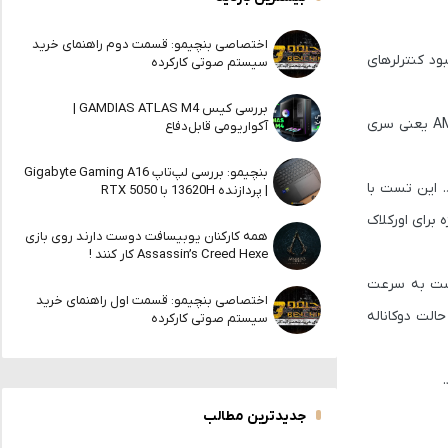
اختصاصی بنچیمو: قسمت دوم راهنمای خرید
ود کنترلرهای
سیستم صوتی کارکرده
بررسی کیس GAMDIAS ATLAS M4 |
که ماه گذشته معرفی شد، عملکرد بسیار خوبی در کنار پردازنده‌های پرچم‌دار گیمینگ AMD یعنی سری
آکواریومی قابل‌دفاع
بنچیمو: بررسی لپ‌تاپ Gigabyte Gaming A16
 این تست با
| پردازنده 13620H با RTX 5050
 برای اورکلاک
همه کارکنان یوبیسافت دوست دارند روی بازی
Assassin’s Creed Hexe کار کنند !
ت به سرعت
اختصاصی بنچیمو: قسمت اول راهنمای خرید
تی در حالت دوکاناله
سیستم صوتی کارکرده
جدیدترین مطالب