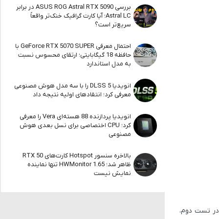
بررسی ASUS ROG Astral RTX 5090 در برابر
Astral LC؛ آیا کارت گرافیک خنک‌تر واقعاً
سریع‌تر است؟
احتمال معرفی GeForce RTX 5070 SUPER با
حافظه 18 گیگابایتی؛ ارتقای محسوس نسبت
به مدل استاندارد
انویدیا DLSS 5 را با سه مدل هوش مصنوعی
معرفی کرد؛ انتقادهای اولیه نتیجه داد
انویدیا پردازنده 88 هسته‌ای Vera را معرفی
کرد؛ CPU اختصاصی برای نسل بعدی هوش
مصنوعی
بالاخره سنسور Hotspot کارت‌های RTX 50
ظاهر شد؛ HWMonitor 1.65 تنها نماینده
نمایش نیست
در تست دوم،