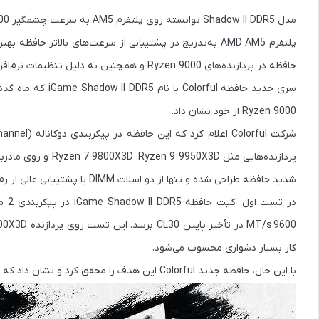
مدل
Shadow II DDR5
توانسته روی پلتفرم AM5 به سرعت چشمگیر
9600 مگاترنسف
پلتفرم
AMD AM5
به‌تدریج در پشتیبانی از سرعت‌های بالاتر حافظه بهت
حافظه در پردازنده‌های
Ryzen 9000
و همچنین به دلیل تنظیمات نرم‌افزاری (Firmware) بهینه روی مادربردها به دست
سری جدید حافظه Colorful با نام
iGame Shadow II DDR5
Ryzen 9000 از خود نشان داد.
شرکت Colorful اعلام کرد که این حافظه در پیکربندی
دوکاناله (Dual-Channel)
پردازنده‌هایی مثل
Ryzen 9 9950X3D
،
Ryzen 7 9800X3D
و روی مادربرد
شدید حافظه طراحی شده و تنها از دو اسلات DIMM با پشتیبانی عالی از رم‌های پرسرعت بهره می‌برد.
در تست اول، کیت حافظه
iGame Shadow II DDR5
در پیکربندی
2 ماژول 16 گیگابایتی (مجموع 32 گیگابایت) با سرعت پایه 6400 MT/s
9600 MT/s
در تأخیر پایین
CL30
کار بسیار دشواری محسوب می‌شود.
با این حال، حافظه جدید Colorful این هدف را محقق کرد و نشان داد که پلتفرم AM5 از نظر پشتیبانی از رم، به‌اندازه سوکت