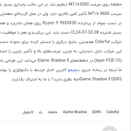
حافظه روی سرعت
9200 MT/s
تنظیم شد. در این حالت پایداری بسیار 
سرعت 9600 MT/s تأخیر کمی بالاتری دارد، ولی در عمل گزینه‌ای مطمئن‌تر و پایدارتر برای استفاده طولانی‌مدت محسوب می‌شود.
در تست سوم، از پردازنده
Ryzen 9 9950X3D
روی همان مادربرد و هم
بسیار فشرده
CL24-37-32-38
دست یابد. این پیکربندی هم با موفقیت تست RunMemtest Pro را گذراند و پایداری کامل آ
شرکت Colorful همچنین نتایج دیگری را منتشر کرده؛ برای نمونه دستیابی به سرعت
این شرکت دلیل دستیابی به چنین سرعت‌های بالا و تأخیر پایین را است
(10-layer PCB)
در حافظه‌های
iGame Shadow II
می‌داند. این طراحی ب
ما اینجا در رسانه خبری
بنچیمو
آخرین اخبار مرتبط با تکنولوژی را پوشش می‌
iGame Shadow II DDR5
چه نظری دارید؟ با ما به اشتراک بگذارید.
Colorful
DDR5
iGame Shadow
حافظه
رم
کالرفول