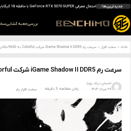
جدیدترین‌ها :
انویدیا DLSS 5 را با سه مدل هوش مصنوعی معرفی کرد؛ انتقادهای اولیه نتیجه داد
انویدیا پردازنده 88 هسته‌ای Vera را معرفی کرد؛ CPU اختصاصی برای نسل بعدی هوش مصنوعی
بالاخره سنسور Hotspot کارت‌های RTX 50 ظاهر شد؛ HWMonitor 1.65 تنها نماینده نمایش نیست
بررسی
جعبه گشایی
سخت 
بررسی کیس GAMDIAS NESO P1 Pro؛ فول‌تاوری مهندسی‌شده برای سیستم‌های رده‌بالا
خانه
›
سخت افزار
›
سرعت رم iGame Shadow II DDR5 شرکت Colorful به 9600 مگاترنسفر بر ثانیه می‌رسد
سرعت رم iGame Shadow II DDR5 شرکت Colorful به 9600 مگاترنسفر بر ثانیه می‌رسد
احسان نیک پویا
زمان مطالعه: 3 دقیقه
۲۷ مرداد ۱۴۰۴
سخت افزار
رم