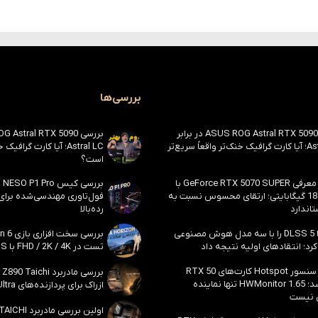
بررسی‌ها
بررسی ASUS ROG Astral RTX 5090 در برابر
Astral LC؛ آیا کارت گرافیک خنک‌تر واقعاً سریع‌تر
Astral LC؛ آیا کارت گراف
است؟
احتمال معرفی GeForce RTX 5070 SUPER با
حافظه 18 گیگابایتی؛ ارتقای محسوس نسبت به
فول‌تاوری مهندسی‌شده برا
اندارد
رده‌بالا
انویدیا DLSS 5 را با سه مدل هوش مصنوعی
رد؛ انتقادهای اولیه نتیجه داد
تست در FHD / 2K / 4K با DLSS و MFG
بالاخره سنسور Hotspot کارت‌های RTX 50
ظاهر شد؛ HWMonitor 1.65 تنها نماینده
ازراک برای پردازنده‌های Core Ultra اینتل
 نیست