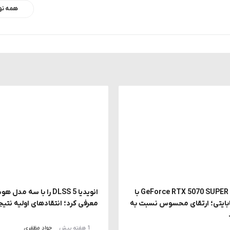
همه نو
احتمال معرفی GeForce RTX 5070 SUPER با
انویدیا DLSS 5 را با سه
 18 گیگابایتی؛ ارتقای محسوس نسبت به
معرفی کرد؛ انتقادهای اولیه نتیج
1 هفته پیش
جواد مظفری