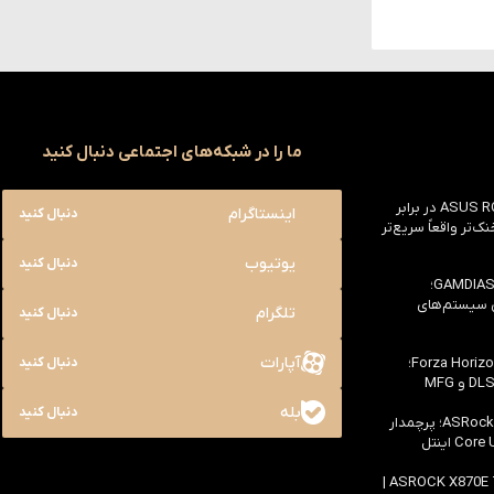
ما را در شبکه‌های اجتماعی دنبال کنید
بررسی ASUS ROG Astral RTX 5090 در برابر
اینستاگرام
دنبال کنید
یک خنک‌تر واقعاً سریع‌تر
یوتیوب
دنبال کنید
بررسی کیس GAMDIAS NESO P1 Pro؛
ی سیستم‌های
تلگرام
دنبال کنید
آپارات
بررسی سخت افزاری بازی Forza Horizon 6؛
دنبال کنید
بله
دنبال کنید
بررسی مادربرد ASRock Z890 Taichi؛ پرچمدار
اولین بررسی مادربرد ASROCK X870E TAICHI |